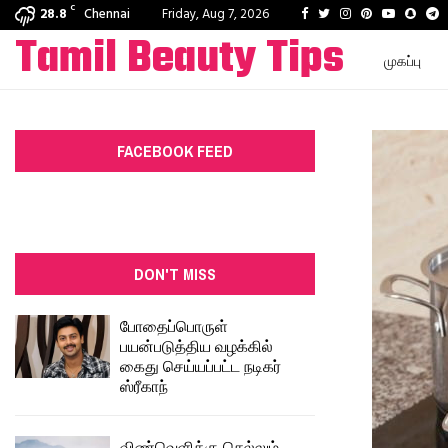
C
Facebook
Twitter
Instagram
Pinterest
Youtube
Snap
T
28.8
Chennai
Friday, Aug 7, 2026
Tamil Beauty Tips
முகப்பு
FACEBOOK FEED
DON'T MISS
போதைப்பொருள்
பயன்படுத்திய வழக்கில்
கைது செய்யப்பட்ட நடிகர்
ஸ்ரீகாந்
விண்வெளிக்கு செல்லும்