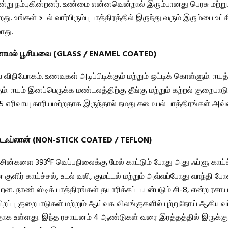
என்று நம்புகின்றனர். உண்மை என்னவென்றால் இரும்பானது பெரசு மற்றும
து. உங்கள் உடல் வார்பிரும்பு பாத்திரத்தில் இருந்து வரும் இரும்பை உட்க
து.
ாமல் பூசியவை (GLASS / ENAMEL COATED)
ிநியோகம். உணவுகள் அடிப்பிடிக்கும் மற்றும் ஒட்டிக் கொள்ளும். ஈய
ம். ஈயம் இனப்பெருக்க மண்டலத்திற்கு தீங்கு மற்றும் கற்றல் குறைப
 65 எரிவாயு காரியமற்றதாக இருந்தால் நமது சமையல் பாத்திரங்கள் அவ்
/டெஃப்லான் (NON-STICK COATED / TEFLON)
சின்களை 393ºF வெப்பநிலைக்கு மேல் காட்டும் போது அது ஃப்ளு காய்ச
ுளிர் காய்ச்சல், உடல் வலி, குமட்டல் மற்றும் அவ்வப்போது வாந்தி 
்றன. நாண் ஸ்டிக் பாத்திரங்கள் தயாரிக்கப் பயன்படும் சி-8, என்ற ரசா
ிறப்பு குறைபாடுகள் மற்றும் ஆய்வக விலங்குகளில் புற்றுநோய் ஆகிய
க உள்ளது. இந்த ரசாயனம் 4 ஆண்டுகள் வரை இரத்தத்தில் இருக்கும்