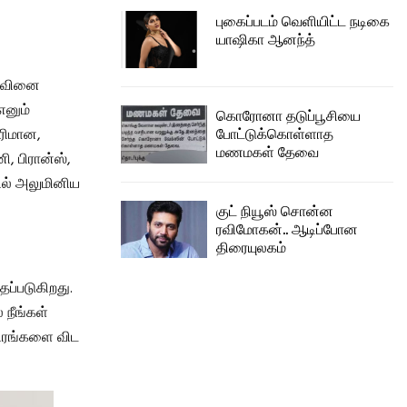
புகைப்படம் வெளியிட்ட நடிகை
யாஷிகா ஆனந்த்
ி வினை
எனும்
கொரோனா தடுப்பூசியை
போட்டுக்கொள்ளாத
ெரிமான,
மணமகள் தேவை
, பிரான்ஸ்,
களில் அலுமினிய
குட் நியூஸ் சொன்ன
ரவிமோகன்.. ஆடிப்போன
திரையுலகம்
தப்படுகிறது.
 நீங்கள்
திரங்களை விட