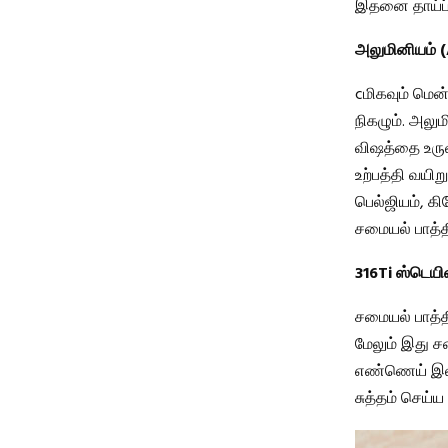
இதனை தாய்ப்ப
அலுமினியம்
cமிகவும் மென
நிகழும். அலு
விஷத்தை உருவ
உற்பத்தி வயி
பெல்ஜியம், கி
சமையல் பாத்த
316Ti ஸ்டெயி
சமையல் பாத்தி
மேலும் இது சம
எண்ணெய் இல்
சுத்தம் செய்ய