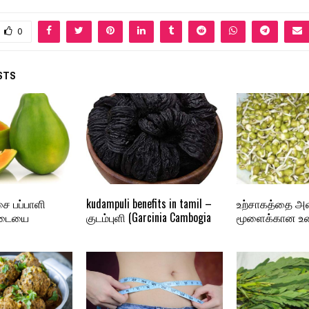
0
STS
சை பப்பாளி
kudampuli benefits in tamil –
உற்சாகத்தை அள
 எடையை
குடம்புளி (Garcinia Cambogia
மூளைக்கான உ