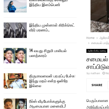
இந்திய இளம்பெண்
இந்திய முன்னாள் கிரிக்கெட்
வீரர் மரணம்..
Home
ஆரோக்
சமையல் பாத்த
14 வயது சிறுமி பாலியல்
ஆரோக்கிய உணவு
பலாத்காரம்
சமையல் 
சாப்பிடு
by
nathan
No
திருமாவளவன் பரபரப்பு பேச்சு:
இந்து மதம் என்ற ஒன்றே
SHARE
இல்லை
பெரும்பாலான ம
ரீல்ஸ் வீடியோக்களுக்கு
அடிமையான மனைவி..!
அறிந்திருப்ப