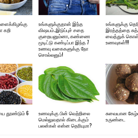
ளைக்கிழங்கு
உங்களுக்குதான் இந்த
உங்களுக்கு தெர
ா கறி
விஷயம்..இடுப்புச் சதை
இரத்தத்தை சுத
குறையனும்னா, கண்ணை
வைத்துக் கொள்
மூடிட்டு கண்டிப்பா இந்த 7
உணவுகள்!!!
உணவு வகைகளுக்கு நோ
சொல்லனும்!
யை தூண்டும் 6
உணவுக்கு பின் வெற்றிலை
சுவையான கேழ்வர
மெல்லுவதால் கிடைக்கும்
உருண்டை
பலன்கள் என்ன தெரியுமா?