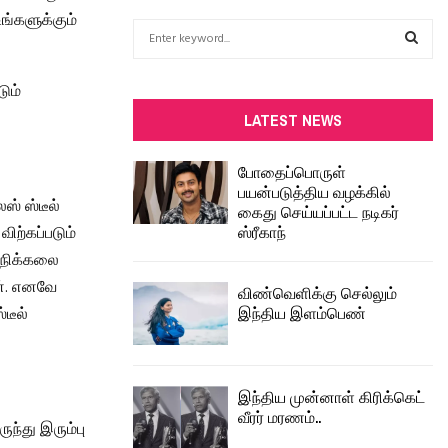
உங்களுக்கும்
S
e
a
S
ும்
r
c
E
LATEST NEWS
h
f
A
போதைப்பொருள்
o
பயன்படுத்திய வழக்கில்
r
R
ஸ் ஸ்டீல்
கைது செய்யப்பட்ட நடிகர்
:
ஸ்ரீகாந்
ிற்கப்படும்
C
் நிக்கலை
H
ன். எனவே
விண்வெளிக்கு செல்லும்
இந்திய இளம்பெண்
டீல்
இந்திய முன்னாள் கிரிக்கெட்
வீரர் மரணம்..
ுந்து இரும்பு