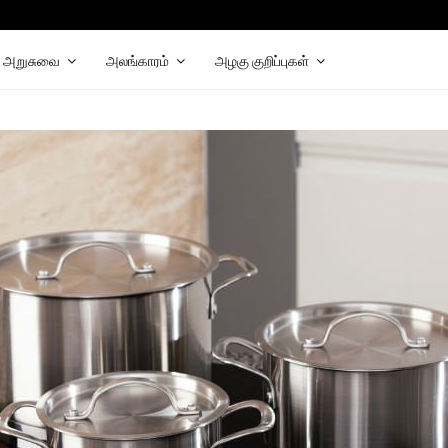
chat
elegram
அறுசுவை
அலங்காரம்
அழகு குறிப்புகள்