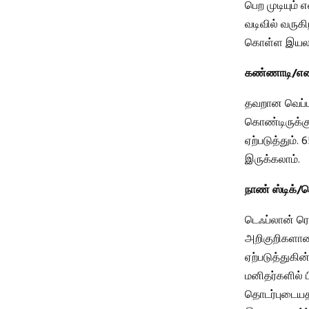
பெற முடியும் 
வடிவில் வருகிற
கொள்ள இயலா
கண்ணாடி/என
தவறான வெப்ப வ
கொண்டிருக்கு
ஏற்படுத்தும்.
இருக்கலாம்.
நாண் ஸ்டிக்
டெஃப்லான் ரெ
அறிகுறிகளான க
ஏற்படுத்துகின
மனிதர்களில் ப
தொடர்புடையதா