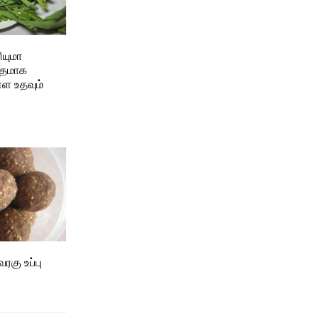
ியுமா
்தமாக
ள உதவும்
கு உப்பு