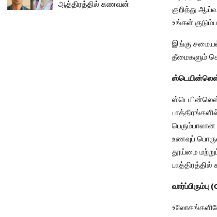
ஆத்திரத்தில் கணவன்
குறித்து ஆய்வ
உங்கள் குடும
இங்கு சமையல்
தீமைகளும் கொ
ஸ்டெயின்லெஸ்
ஸ்டெயின்லெஸ்
பாத்திரங்களில
பெரும்பாலான 
உணவுப் பொருள
தூய்மை மற்று
பாத்திரத்தில்
வார்ப்பிரும்ப
உலோகங்களிலேயே