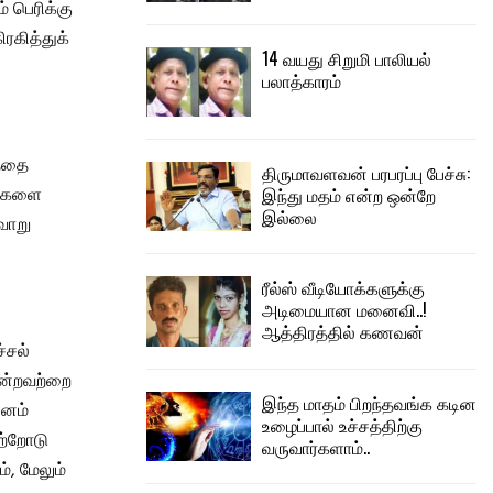
் பெரிக்கு
ிரகித்துக்
14 வயது சிறுமி பாலியல்
பலாத்காரம்
த்தை
திருமாவளவன் பரபரப்பு பேச்சு:
இந்து மதம் என்ற ஒன்றே
ாடுகளை
இல்லை
வாறு
ரீல்ஸ் வீடியோக்களுக்கு
அடிமையான மனைவி..!
ஆத்திரத்தில் கணவன்
்சல்
போன்றவற்றை
இந்த மாதம் பிறந்தவங்க கடின
யனம்
உழைப்பால் உச்சத்திற்கு
வற்றோடு
வருவார்களாம்..
, மேலும்