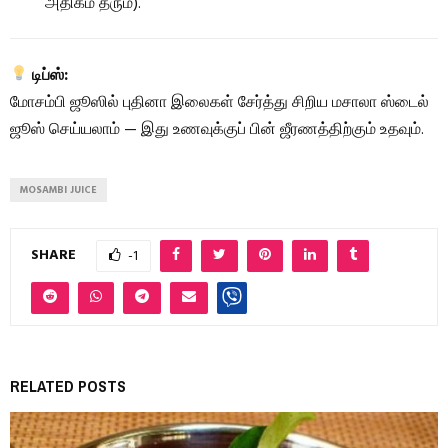
அதிகம் தரும்).
டிப்ஸ்:
மோசம்பி ஜூஸில் புதினா இலைகள் சேர்த்து சிறிய மசாலா ஸ்டைல்
ஜூஸ் செய்யலாம் — இது உணவுக்குப் பின் ஜீரணத்திற்கும் உதவும்.
MOSAMBI JUICE
SHARE
-1
RELATED POSTS