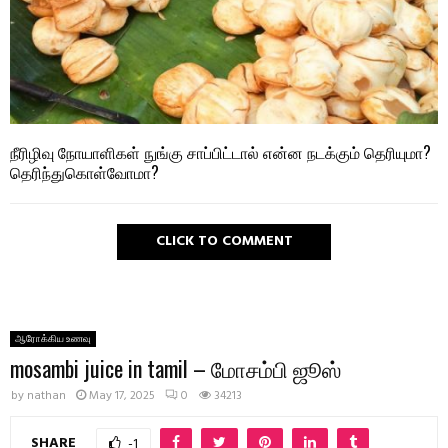
நீரிழிவு நோயாளிகள் நுங்கு சாப்பிட்டால் என்ன நடக்கும் தெரியுமா?
தெரிந்துகொள்வோமா?
CLICK TO COMMENT
ஆரோக்கிய உணவு
mosambi juice in tamil – மோசம்பி ஜூஸ்
by
nathan
May 17, 2025
0
34213
SHARE
-1