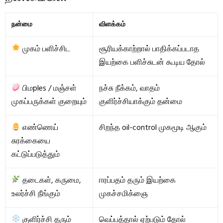
நன்மை
விளக்கம்
முகம் பளிச்சிட
சூரியக்காற்றால் பாதிக்கப்படாத
இயற்கை பளிச்சுடன் கூடிய தோல்
பிமples / மஞ்சள்
நச்சு நீக்கம், வாதம்
முகப்பருக்கள் குறையும்
குளிர்ச்சியாக்கும் தன்மை
எண்ணெய்
சிறந்த oil-control முகமூடி ஆகும்
சுரக்கையை
கட்டுப்படுத்தும்
தடைகள், கருமை,
ஈரப்பதம் தரும் இயற்கை
உலர்ச்சி நீங்கும்
முகச்சமிக்ஞை
குளிர்ச்சி தரும்
வெப்பத்தால் ஏற்படும் தோல்