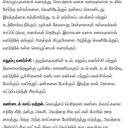
கொழுப்புகளைக் கரைத்து, செயற்கை வகை உணவுகளால் உடலில்
சேர்ந்த நச்சுக்களை, வெளியேற்றும் தன்மை கொண்டது.
இரத்தத்தை சுத்திகரித்து, உடல் நடுக்கம், மயக்கம் மற்றும்
உடற்சோர்வு நீக்கும். மூச்சுக் கோளாறு பிரச்னைகள் உள்ளவர்கள்
சாப்பிட்டுவர, வளங்கள் தெரியும். இரசாயன வகை உணவுகளால்
வயிற்றில் தங்கும் அசுத்தக் கிருமிகளை அழித்து வெளியேற்றும்,
வயிற்றில் உள்ள கொழுப்பைக் கரைக்கும்.
எலும்பு வளர்ச்சி :
குழந்தைகளின் உடல், எலும்பு வளர்ச்சி மற்றும்
நினைவாற்றலுக்கு முக்கிய காரணியாகும் .உடல் வலி, உடல் சோர்வு,
வயிற்றில் பூச்சிகளால் உண்டான வலிகள் மற்றும் மலச்சிக்கல்
போக்கும். வயிற்றுப் புண்களை போக்கும். இரத்த சுகர் அளவை
கட்டுப்படுத்தி சீராக்கும்.
சுண்டைக் காய் வற்றல்.
கொஞ்சம் பெரிதான சுண்டைக்காய்களை
சற்றே கீறி, நன்கு அலசி, அவற்றை சில நாட்கள் மோரில் ஊற
வைத்து, பிறகு அந்த காய்களை மோரிலிருந்து எடுத்து, அவற்றை
மீண்டும் சில நாட்கள் தினமும் வெயிலில் காய வைத்து வர,