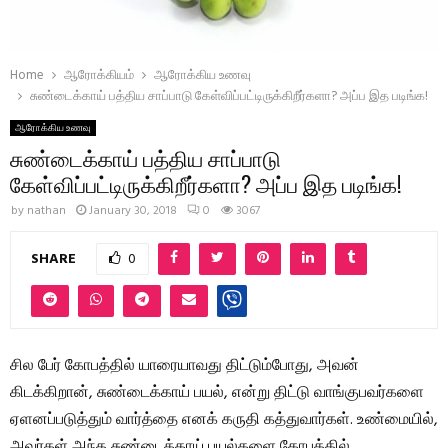
Home
ஆரோக்கியம்
ஆரோக்கிய உணவு
சுண்டைக்காய் பத்திய சாப்பாடு கேள்விப்பட்டிருக்கிறீர்களா? அப்ப இத படிங்க!
ஆரோக்கிய உணவு
சுண்டைக்காய் பத்திய சாப்பாடு
கேள்விப்பட்டிருக்கிறீர்களா? அப்ப இத படிங்க!
by
nathan
January 30, 2018
0
3067
SHARE
0
சில பேர் கோபத்தில் யாரையாவது திட்டும்போது, அவன்
கிடக்கிறான், சுண்டைக்காய் பயல், என்று திட்டு வாங்குபவர்களை
ஏளனப்படுத்தும் வார்த்தை எனக் கருதி கத்துவார்கள். உண்மையில்,
அவர்கள் அந்த சுண்டைக்காய் பயல்களை கோபத்தில்