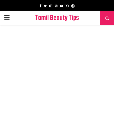
Facebook
Twitter
Instagram
Pinterest
Youtube
Snapchat
Telegram
Tamil Beauty Tips
PRIMARY
MENU