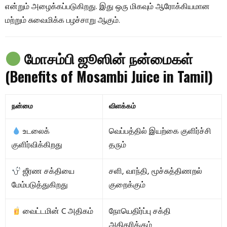
என்றும் அழைக்கப்படுகிறது. இது ஒரு மிகவும் ஆரோக்கியமான
மற்றும் சுவைமிக்க பழச்சாறு ஆகும்.
மோசம்பி ஜூஸின் நன்மைகள்
(Benefits of Mosambi Juice in Tamil)
நன்மை
விளக்கம்
உடலைக்
வெப்பத்தில் இயற்கை குளிர்ச்சி
குளிர்விக்கிறது
தரும்
ஜீரண சக்தியை
சளி, வாந்தி, மூச்சுத்திணறல்
மேம்படுத்துகிறது
குறைக்கும்
வைட்டமின் C அதிகம்
நோயெதிர்ப்பு சக்தி
அதிகரிக்கும்