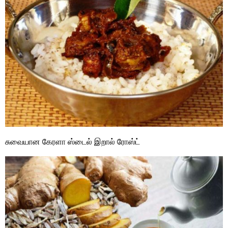
சுவையான கேரளா ஸ்டைல் இறால் ரோஸ்ட்