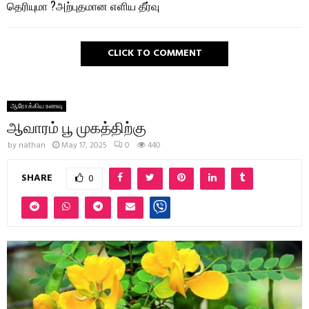
தெரியுமா ?அற்புதமான எளிய தீர்வு
CLICK TO COMMENT
ஆரோக்கிய உணவு
ஆவாரம் பூ முகத்திற்கு
by
nathan
May 17, 2025
0
440
SHARE
0