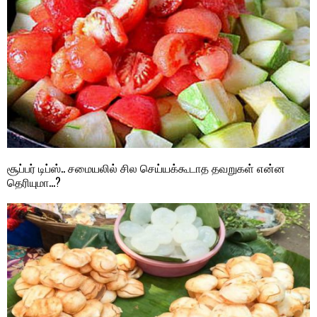
சூப்பர் டிப்ஸ்.. சமையலில் சில செய்யக்கூடாத தவறுகள் என்ன
தெரியுமா…?