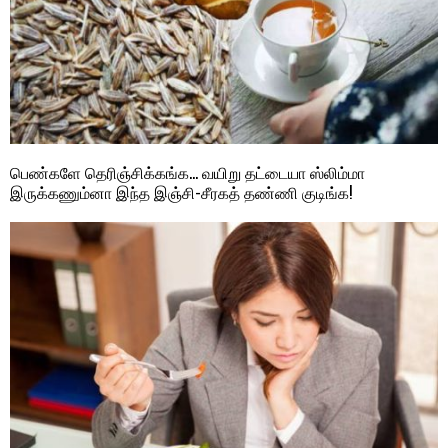
பெண்களே தெரிஞ்சிக்கங்க… வயிறு தட்டையா ஸ்லிம்மா
இருக்கணும்னா இந்த இஞ்சி-சீரகத் தண்ணி குடிங்க!