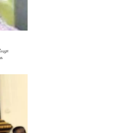
்புழா
ாக