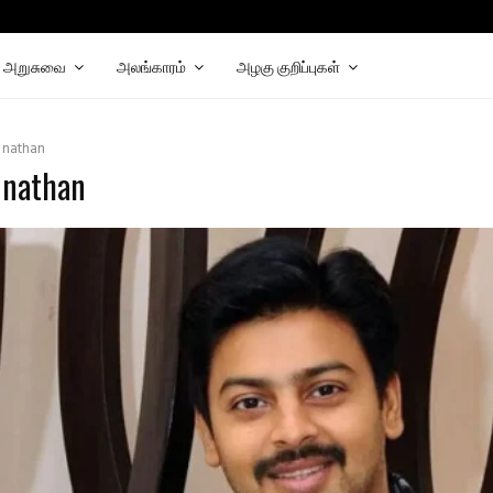
chat
elegram
அறுசுவை
அலங்காரம்
அழகு குறிப்புகள்
r
nathan
:
nathan