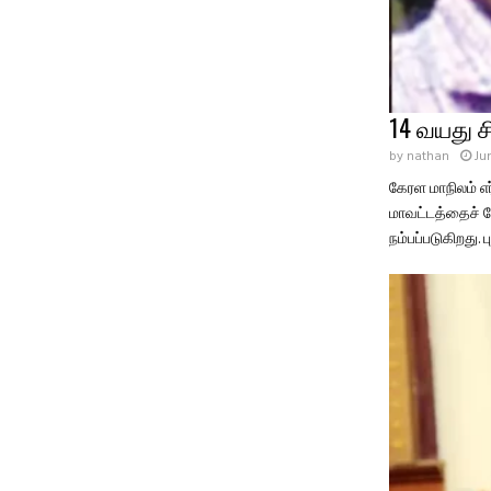
14 வயது ச
by
nathan
Ju
கேரள மாநிலம் எர
மாவட்டத்தைச் 
நம்பப்படுகிறது. ப