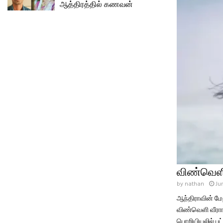
ஆத்திரத்தில் கணவன்
விண்வெளி
by
nathan
Ju
ஆந்திராவின் மே
விண்வெளி வீராங
பொறியியலில் பட்