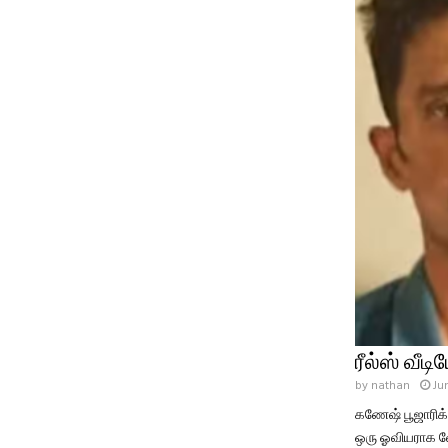
ரீல்ஸ் வ
by
nathan
Ju
கணேஷ் பூஜாரிக்க
ஒரு ஓவியராக வே