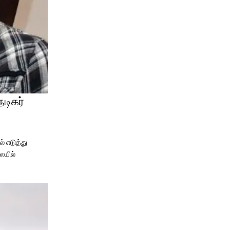
டிகர்
் எடுத்து
ையில்