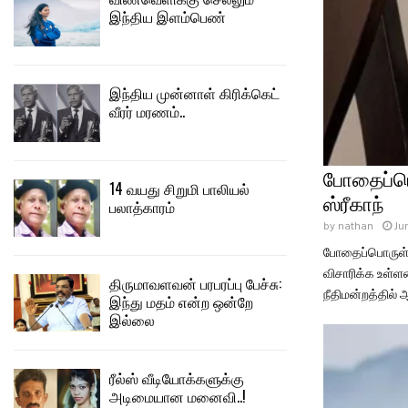
இந்திய இளம்பெண்
இந்திய முன்னாள் கிரிக்கெட்
வீரர் மரணம்..
போதைப்பொர
14 வயது சிறுமி பாலியல்
ஸ்ரீகாந்
பலாத்காரம்
by
nathan
Ju
போதைப்பொருள் வழ
விசாரிக்க உள்ளன
திருமாவளவன் பரபரப்பு பேச்சு:
நீதிமன்றத்தில்
இந்து மதம் என்ற ஒன்றே
இல்லை
ரீல்ஸ் வீடியோக்களுக்கு
அடிமையான மனைவி..!