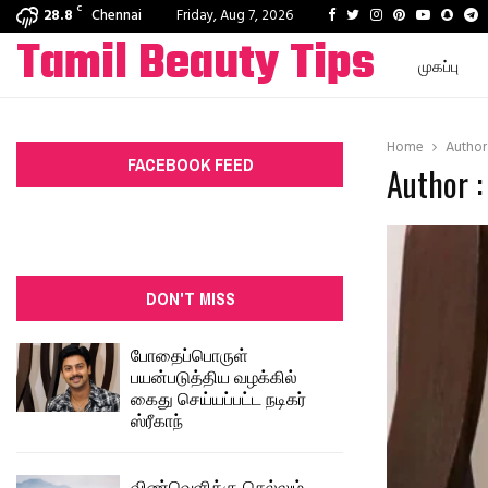
C
Facebook
Twitter
Instagram
Pinterest
Youtube
Snap
T
28.8
Chennai
Friday, Aug 7, 2026
Tamil Beauty Tips
முகப்பு
Home
Autho
FACEBOOK FEED
Author 
DON'T MISS
போதைப்பொருள்
பயன்படுத்திய வழக்கில்
கைது செய்யப்பட்ட நடிகர்
ஸ்ரீகாந்
விண்வெளிக்கு செல்லும்