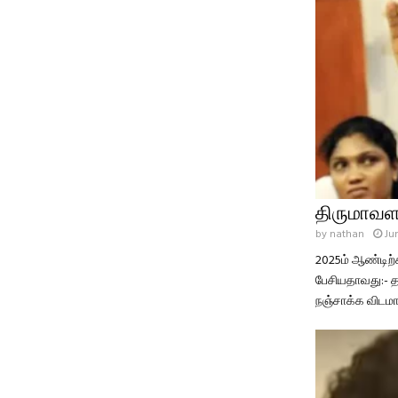
திருமாவளவ
by
nathan
Ju
2025ம் ஆண்டிற்
பேசியதாவது:- த
நஞ்சாக்க விடம