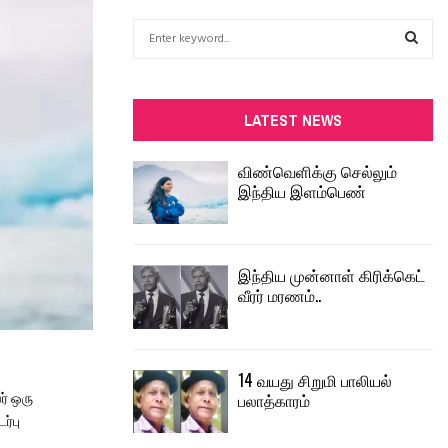
S
e
a
S
r
c
E
LATEST NEWS
h
f
A
விண்வெளிக்கு செல்லும்
o
இந்திய இளம்பெண்
r
R
:
C
இந்திய முன்னாள் கிரிக்கெட்
H
வீரர் மரணம்..
14 வயது சிறுமி பாலியல்
பலாத்காரம்
ர் ஒரு
ர்பு