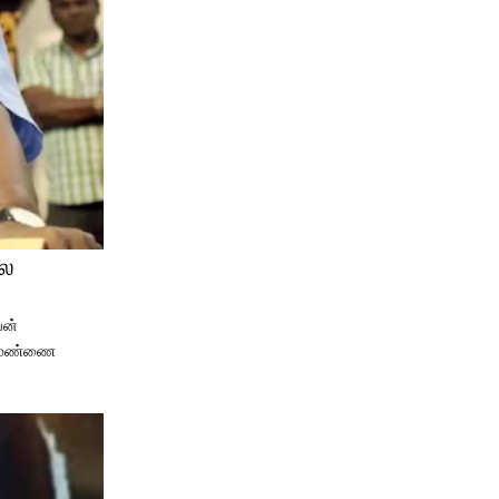
லை
வன்
டு மண்ணை