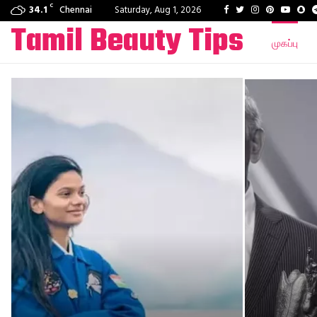
C
Facebook
Twitter
Instagram
Pinterest
Youtu
Sn
34.1
Chennai
Saturday, Aug 1, 2026
Tamil Beauty Tips
முகப்பு