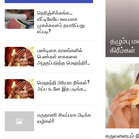
தெரிஞ்சிக்கங்க…
வீட்டிலேயே சுலபமாக
முகக்கவசம் தயாரிப்பது
எப்படி?
தழும்பு 
கிரீம்கள்
பண்டிகை காலங்களில்
பெண்கள் கைகளை
த
அழகுப்படுத்த மெஹந்தி!…
ழு
ம்
பு
மெஹந்தி பிரியரா நீங்கள்?
ம
அப்ப உடனே இத படிங்க…
றை
ய
o
i
மருதாணி சிவப்பாக பிடிக்க
n
வழிகள்!
t
க
m
கருவளையம் ந
ரு
e