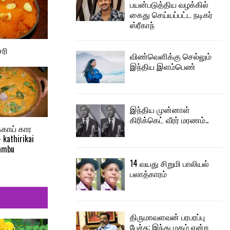
பயன்படுத்திய வழக்கில்
கைது செய்யப்பட்ட நடிகர்
ஸ்ரீகாந்
ரி
விண்வெளிக்கு செல்லும்
இந்திய இளம்பெண்
இந்திய முன்னாள்
கிரிக்கெட் வீரர் மரணம்..
்காய் கார
 kathirikai
lambu
14 வயது சிறுமி பாலியல்
பலாத்காரம்
திருமாவளவன் பரபரப்பு
பேச்சு: இந்து மதம் என்ற