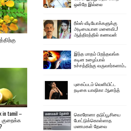
ஒன்றே இல்லை
ரீல்ஸ் வீடியோக்களுக்கு
அடிமையான மனைவி..!
ஆத்திரத்தில் கணவன்
்திற்கு
இந்த மாதம் பிறந்தவங்க
கடின உழைப்பால்
உச்சத்திற்கு வருவார்களாம்..
புகைப்படம் வெளியிட்ட
நடிகை யாஷிகா ஆனந்த்
k in tamil –
கொரோனா தடுப்பூசியை
ை குறைக்க
போட்டுக்கொள்ளாத
?
மணமகள் தேவை