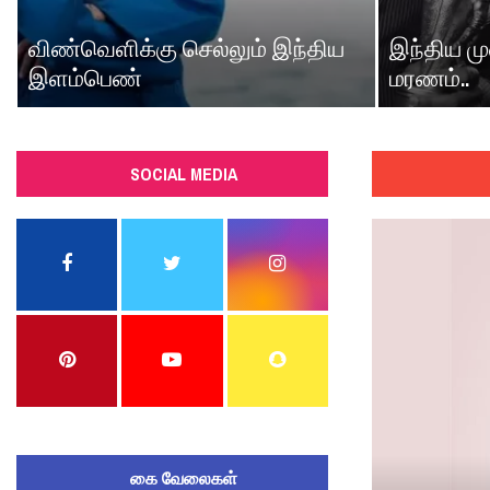
விண்வெளிக்கு செல்லும் இந்திய
இந்திய மு
இளம்பெண்
மரணம்..
SOCIAL MEDIA
கை வேலைகள்