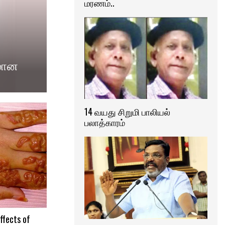
மரணம்..
லமான
14 வயது சிறுமி பாலியல்
பலாத்காரம்
fects of