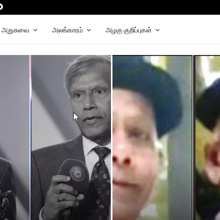
be
apchat
Telegram
அறுசுவை
அலங்காரம்
அழகு குறிப்புகள்