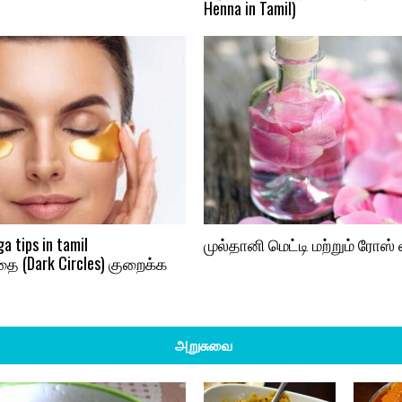
Henna in Tamil)
தா
ணி
யி
ன்
தீ
மை
க
ள்
(
S
i
d
மு
e
a tips in tamil
முல்தானி மெட்டி மற்றும் ரோஸ் 
ல்
E
 (Dark Circles) குறைக்க
தா
f
னி
f
மெ
e
ட்
c
அறுசுவை
டி
t
ம
s
ற்
o