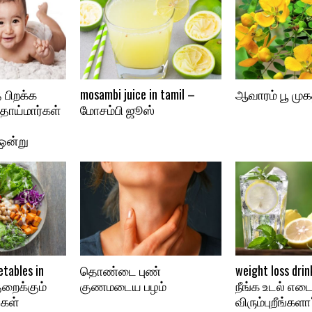
பிறக்க
mosambi juice in tamil –
ஆவாரம் பூ முகத
ாய்மார்கள்
மோசம்பி ஜூஸ்
ஒன்று
etables in
தொண்டை புண்
weight loss drin
ுறைக்கும்
குணமடைய பழம்
நீங்க உடல் எட
ிகள்
விரும்புறீங்களா