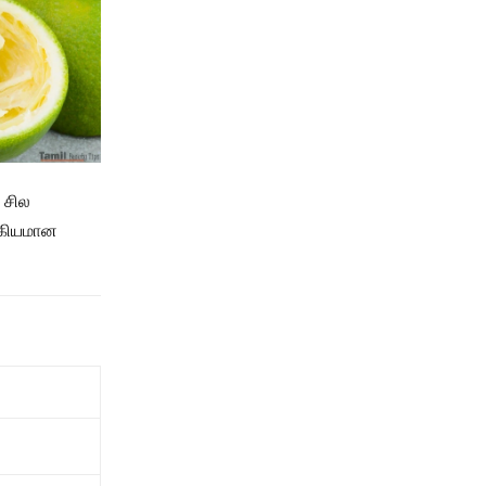
 சில
்கியமான