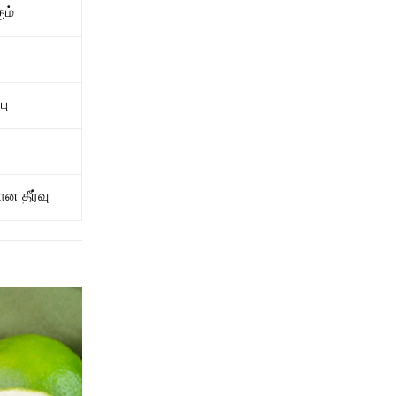
ும்
பு
ன தீர்வு