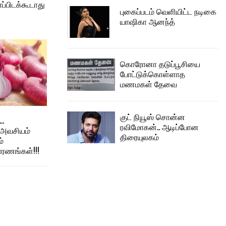
ப்பிடக்கூடாது
புகைப்படம் வெளியிட்ட நடிகை
யாஷிகா ஆனந்த்
கொரோனா தடுப்பூசியை
போட்டுக்கொள்ளாத
மணமகள் தேவை
குட் நியூஸ் சொன்ன
க…
ரவிமோகன்.. ஆடிப்போன
அவசியம்
திரையுலகம்
்
ரணங்கள்!!!