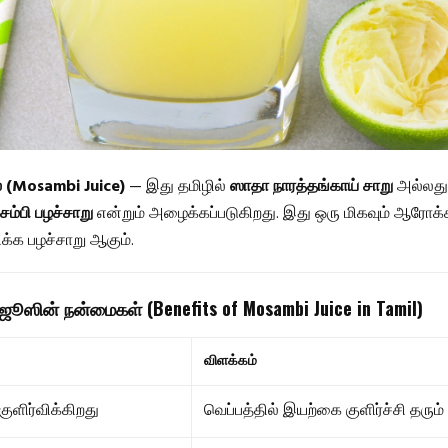
் (Mosambi Juice)
— இது தமிழில்
ஸாதா நாரத்தங்காய் சாறு
அல்லது
சம்பி பழச்சாறு
என்றும் அழைக்கப்படுகிறது. இது ஒரு மிகவும் ஆரோக
ிக்க பழச்சாறு ஆகும்.
ஜூஸின் நன்மைகள் (Benefits of Mosambi Juice in Tamil)
விளக்கம்
ுளிர்விக்கிறது
வெப்பத்தில் இயற்கை குளிர்ச்சி தரும்