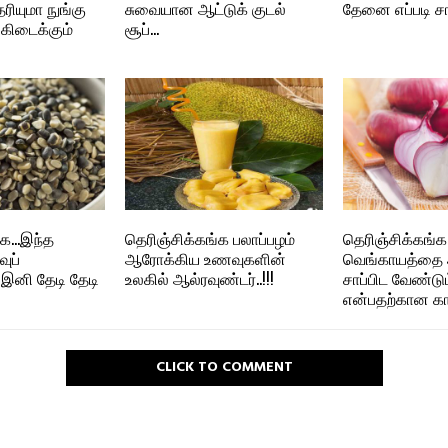
ரியுமா நுங்கு
சுவையான ஆட்டுக் குடல்
தேனை எப்படி சா
 கிடைக்கும்
சூப்…
்க…இந்த
தெரிஞ்சிக்கங்க பலாப்பழம்
தெரிஞ்சிக்கங்
வுப்
ஆரோக்கிய உணவுகளின்
வெங்காயத்தை 
னி தேடி தேடி
உலகில் ஆல்ரவுண்டர்..!!!
சாப்பிட வேண்டும
என்பதற்கான கா
CLICK TO COMMENT