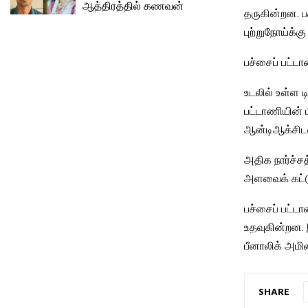
ஆத்திரத்தில் கணவன்
தருகின்றன. பச
புற்றுநோய்க்
பச்சைப் பட்ட
உடலில் உள்ள
பட்டாணியின் ம
ஆன்டிஆக்சிடன
அதிக நார்ச்சத
அளவைக் கட்டு
பச்சைப் பட்ட
உதவுகின்றன. 
பீனாலிக் அமி
SHARE