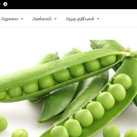
t
tube
Snapchat
Telegram
அறுசுவை
அலங்காரம்
அழகு குறிப்புகள்