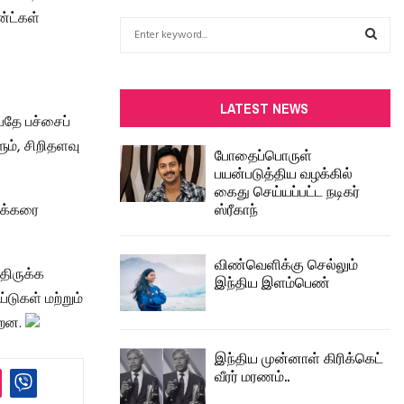
ன்ட்கள்
S
e
a
S
r
c
E
LATEST NEWS
தே பச்சைப்
h
f
A
ும், சிறிதளவு
போதைப்பொருள்
o
பயன்படுத்திய வழக்கில்
r
R
கைது செய்யப்பட்ட நடிகர்
:
ஸ்ரீகாந்
ர்க்கரை
C
H
விண்வெளிக்கு செல்லும்
திருக்க
இந்திய இளம்பெண்
டுகள் மற்றும்
்றன.
இந்திய முன்னாள் கிரிக்கெட்
வீரர் மரணம்..