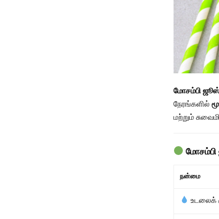
மோசம்பி ஜூஸ
நேரங்களில்
மூ
மற்றும் சுவைம
மோசம்பி 
நன்மை
உடலைக் க