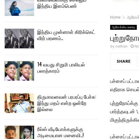
இந்திய இளம்பெண்
Home
ஆரோக்
ஆரோக்கிய உணவு
இந்திய முன்னாள் கிரிக்கெட்
புற்றுநோ
வீரர் மரணம்..
by
nathan
No
SHARE
14 வயது சிறுமி பாலியல்
பலாத்காரம்
பச்சைப் பட்டா
எதிராக செயல
திருமாவளவன் பரபரப்பு பேச்சு:
இந்து மதம் என்ற ஒன்றே
புற்றுநோய்க்க
இல்லை
பார்த்தவுடன்
மிகுந்திருக்க
ரீல்ஸ் வீடியோக்களுக்கு
அடிமையான மனைவி..!
பச்சைப் பட்டா