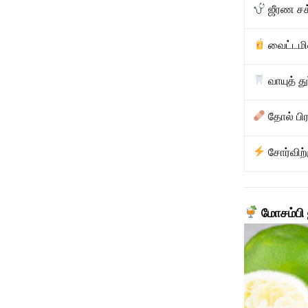
ஜீரண சக்
வைட்டமி
வாயுத் து
தோல் பிர
சோர்விற்க
மோசம்பி 