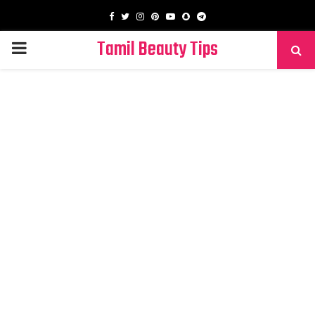
Facebook
Twitter
Instagram
Pinterest
Youtube
Snapchat
Telegram
Tamil Beauty Tips
PRIMARY
MENU