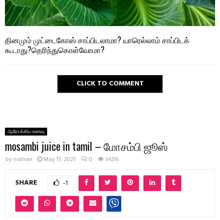
தினமும் முட்டைகோஸ் சாப்பிடலாமா? யாரெல்லாம் சாப்பிடக்
கூடாது?தெரிந்துகொள்வோமா?
CLICK TO COMMENT
ஆரோக்கிய உணவு
mosambi juice in tamil – மோசம்பி ஜூஸ்
by
nathan
May 17, 2025
0
34295
SHARE
-1