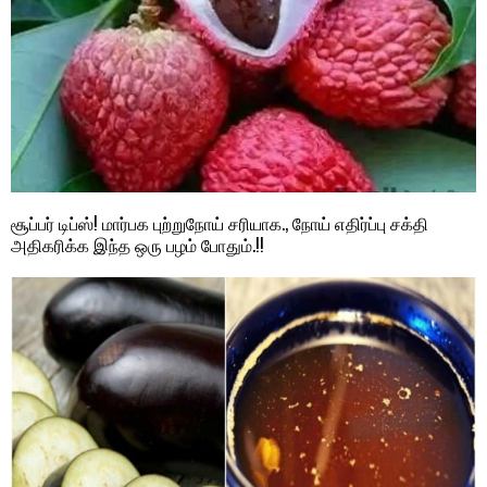
சூப்பர் டிப்ஸ்! மார்பக புற்றுநோய் சரியாக., நோய் எதிர்ப்பு சக்தி
அதிகரிக்க இந்த ஒரு பழம் போதும்.!!