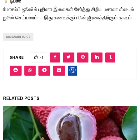
டிப்ஸ்:
மோசம்பி ஜூஸில் புதினா இலைகள் சேர்த்து சிறிய மசாலா ஸ்டைல்
ஜூஸ் செய்யலாம் — இது உணவுக்குப் பின் ஜீரணத்திற்கும் உதவும்.
MOSAMBI JUICE
SHARE
-1
RELATED POSTS