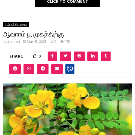
CLICK TO COMMENT
ஆரோக்கிய உணவு
ஆவாரம் பூ முகத்திற்கு
by
nathan
May 17, 2025
0
445
SHARE
0