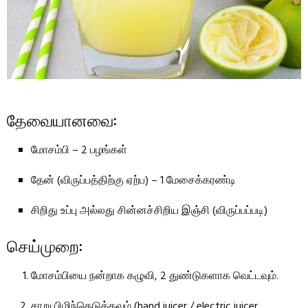
தேவையானவை:
மோசம்பி – 2 பழங்கள்
தேன் (விருப்பத்திற்கு ஏற்ப) – 1 மேசைக்கரண்டி
சிறிது உப்பு அல்லது சின்னச்சிறிய இஞ்சி (விருப்பப்படி)
செய்முறை:
மோசம்பியை நன்றாக கழுவி, 2 துண்டுகளாக வெட்டவும்.
சாறு பிழிந்தெடுக்கவும் (hand juicer / electric juicer