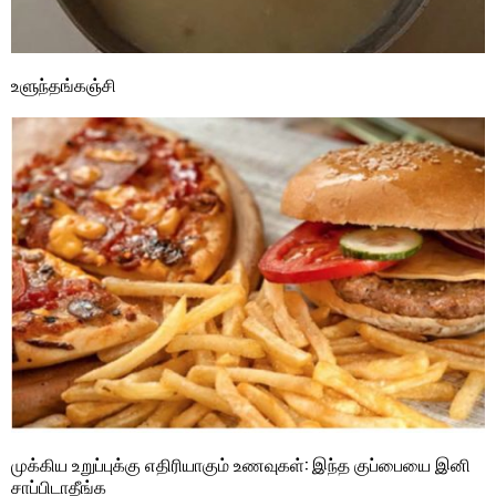
உளுந்தங்கஞ்சி
முக்கிய உறுப்புக்கு எதிரியாகும் உணவுகள்: இந்த குப்பையை இனி
சாப்பிடாதீங்க