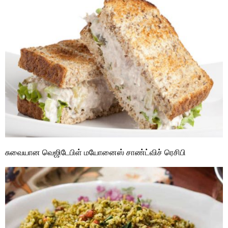
சுவையான வெஜிடேபிள் மயோனைஸ் சாண்ட்விச் ரெசிபி