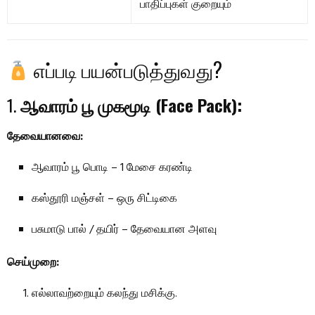
பாதிப்புகள் குறையும்
எப்படி பயன்படுத்துவது?
1.
ஆவாரம் பூ முகமூடி (Face Pack):
தேவையானவை:
ஆவாரம் பூ பொடி – 1 மேசை கரண்டி
கஸ்தூரி மஞ்சள் – ஒரு சிட்டிகை
பசுமாடு பால் / தயிர் – தேவையான அளவு
செய்முறை:
எல்லாவற்றையும் கலந்து மசிக்கு.