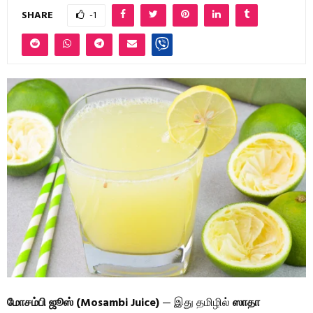
SHARE
-1
மோசம்பி ஜூஸ் (Mosambi Juice)
— இது தமிழில்
ஸாதா