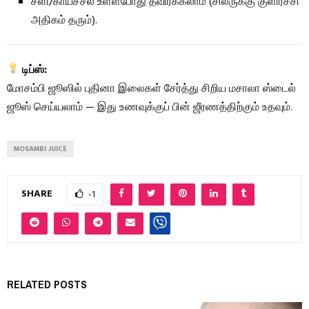
சளி/காய்ச்சல் உள்ளபோது தவிர்க்கலாம் (சிலருக்கு குளிர்ச்சி
அதிகம் தரும்).
டிப்ஸ்:
மோசம்பி ஜூஸில் புதினா இலைகள் சேர்த்து சிறிய மசாலா ஸ்டைல்
ஜூஸ் செய்யலாம் — இது உணவுக்குப் பின் ஜீரணத்திற்கும் உதவும்.
MOSAMBI JUICE
SHARE
-1
RELATED POSTS