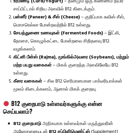
உரமண்டி (Curd/Yogurt)
– தினமும் ஒரு கிண்ணம் தயிர்
சாப்பிட்டால் சிறிய அளவில் B12 கிடைக்கும்.
பன்னீர் (Paneer) & சீஸ் (Cheese)
– குறிப்பாக சுவிஸ் சீஸ்,
மொசரெல்லா போன்றவற்றில் B12 உள்ளது.
சேயத்துணை உணவுகள் (Fermented Foods)
– இட்லி,
தோசை, கொழுக்கட்டை போன்றவை சிறிதளவு B12
வழங்கலாம்.
கிட்னி பீன்ஸ் (Rajma), மூங்கில்அவரை (Soybeans), மற்றும்
மற்ற பயறு வகைகள்
– மிகக் குறைந்த அளவிலேயே B12
உள்ளது.
கீரை வகைகள்
– சில B12 செரிமானமான பாக்டீரியாக்கள்
மூலம் கிடைக்கலாம், ஆனால் மிகக் குறைவு.
B12 குறைபாடு உள்ளவர்களுக்கு என்ன
செய்யலாம்?
B12 குறைபாடு
அதிகமாக உள்ளவர்கள் மருத்துவரின்
ஆலோசனையுடன்
B12 சப்பிளிமெண்ட்ஸ்
(Supplement)