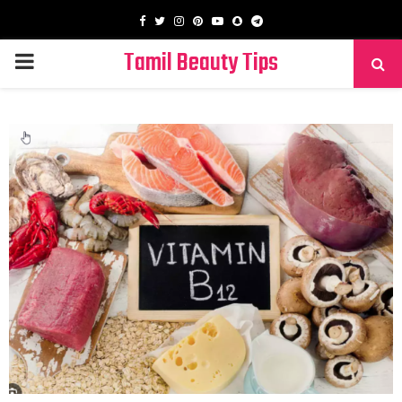
Facebook
Twitter
Instagram
Pinterest
Youtube
Snapchat
Telegram
Tamil Beauty Tips
PRIMARY
MENU