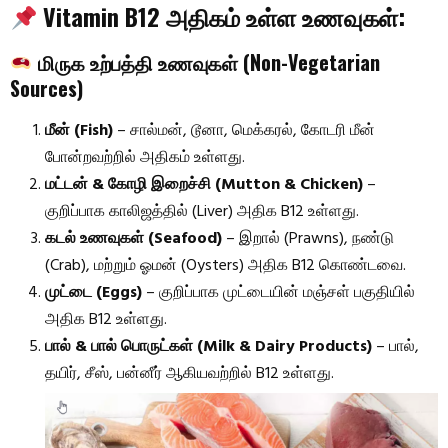
Vitamin B12 அதிகம் உள்ள உணவுகள்:
மிருக உற்பத்தி உணவுகள் (Non-Vegetarian
Sources)
மீன் (Fish)
– சால்மன், டூனா, மெக்கரல், கோடரி மீன்
போன்றவற்றில் அதிகம் உள்ளது.
மட்டன் & கோழி இறைச்சி (Mutton & Chicken)
–
குறிப்பாக காலிஜத்தில் (Liver) அதிக B12 உள்ளது.
கடல் உணவுகள் (Seafood)
– இறால் (Prawns), நண்டு
(Crab), மற்றும் ஓமன் (Oysters) அதிக B12 கொண்டவை.
முட்டை (Eggs)
– குறிப்பாக முட்டையின் மஞ்சள் பகுதியில்
அதிக B12 உள்ளது.
பால் & பால் பொருட்கள் (Milk & Dairy Products)
– பால்,
தயிர், சீஸ், பன்னீர் ஆகியவற்றில் B12 உள்ளது.