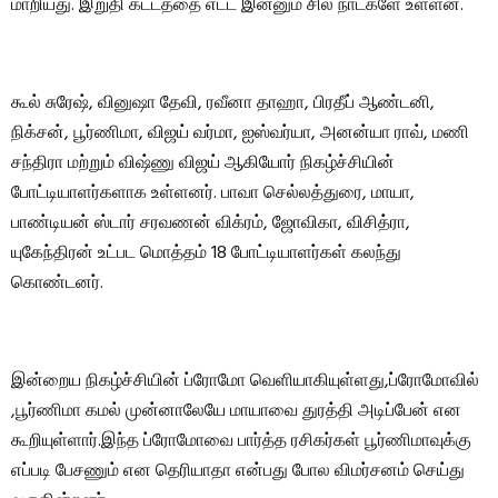
மாறியது. இறுதி கட்டத்தை எட்ட இன்னும் சில நாட்களே உள்ளன.
கூல் சுரேஷ், வினுஷா தேவி, ரவீனா தாஹா, பிரதீப் ஆண்டனி,
நிக்சன், பூர்ணிமா, விஜய் வர்மா, ஐஸ்வர்யா, அனன்யா ராவ், மணி
சந்திரா மற்றும் விஷ்ணு விஜய் ஆகியோர் நிகழ்ச்சியின்
போட்டியாளர்களாக உள்ளனர். பாவா செல்லத்துரை, மாயா,
பாண்டியன் ஸ்டார் சரவணன் விக்ரம், ஜோவிகா, விசித்ரா,
யுகேந்திரன் உட்பட மொத்தம் 18 போட்டியாளர்கள் கலந்து
கொண்டனர்.
இன்றைய நிகழ்ச்சியின் ப்ரோமோ வெளியாகியுள்ளது,ப்ரோமோவில்
,பூர்ணிமா கமல் முன்னாலேயே மாயாவை துரத்தி அடிப்பேன் என
கூறியுள்ளார்.இந்த ப்ரோமோவை பார்த்த ரசிகர்கள் பூர்ணிமாவுக்கு
எப்படி பேசணும் என தெரியாதா என்பது போல விமர்சனம் செய்து