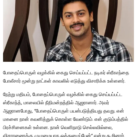
போதைப்பொருள் வழக்கில் கைது செய்யப்பட்ட நடிகர் ஸ்ரீகாந்தை
போலீசார் மூன்று நாட்கள் காவலில் எடுத்து விசாரிக்க உள்ளனர்.
நேற்று மதியம், போதைப்பொருள் வழக்கில் கைது செய்யப்பட்ட
ஸ்ரீகாந்த், மாலையில் நீதிமன்றத்தில் ஆஜரானார். அவர்
ஆஜரானபோது, ​​”போதைப்பொருள் பயன்படுத்தியது தவறு. என்
மகனை நான் கவனித்துக் கொள்ள வேண்டும். என் குடும்பத்தில்
பிரச்சினைகள் உள்ளன. நான் வெளிநாடு செல்லவில்லை,
விசாரணைக்கு முழுமையாக ஒத்துழைப்பேன்” என்று கூறினார்.