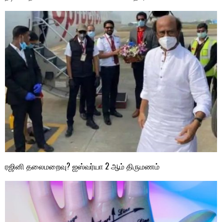
ரஜினி தலைமறைவு? ஐஸ்வர்யா 2 ஆம் திருமணம்