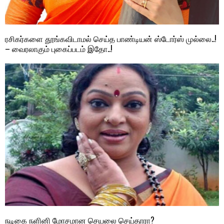
ரசிகர்களை தூங்கவிடாமல் செய்த பாண்டியன் ஸ்டோர்ஸ் முல்லை..!
– வைரலாகும் புகைப்படம் இதோ..!
நடிகை நளினி மோசமான செயலை செய்தாரா?