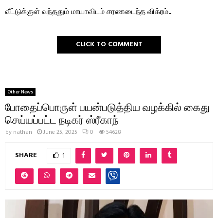
வீட்டுக்குள் வந்ததும் மாயாவிடம் சரணடைந்த விக்ரம்..
CLICK TO COMMENT
Other News
போதைப்பொருள் பயன்படுத்திய வழக்கில் கைது
செய்யப்பட்ட நடிகர் ஸ்ரீகாந்
by
nathan
June 25, 2025
0
54628
SHARE
1