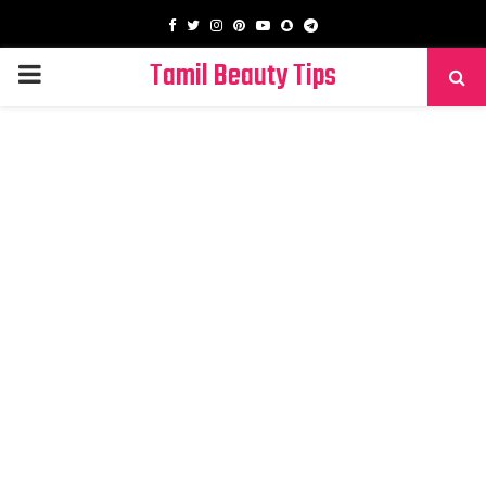
Facebook
Twitter
Instagram
Pinterest
Youtube
Snapchat
Telegram
Tamil Beauty Tips
PRIMARY
MENU