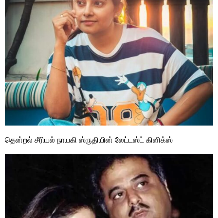
தென்றல் சீரியல் நாயகி ஸ்ருதியின் லேட்டஸ்ட் கிளிக்ஸ்