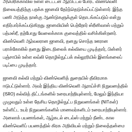
அமெரிக்காவில் உள்ள டைட்டன் ஆர்பிட்டல் போர்ட் விண்வெளி
நிலையத்திற்கு பறக்க ஜானவி தேர்ந்தெடுக்கப்பட்டுள்ளார். இந்த
பணி அடுத்த நான்கு ஆண்டுகளுக்குள் தொடங்கப்படும் என்று
எதிர்பார்க்கப்படுகிறது. ஜானவியின் பெற்றோர் ஸ்ரீனிவாஸ் மற்றும்
பத்மஸ்ரீ, தற்போது வேலைக்காக குவைத்தில் வசிக்கின்றனர்.
விண்வெளி ஆர்வலரான ஜானவி, தனது சொந்த ஊரான
பராக்கோலில் தனது இடைநிலைக் கல்வியை முடித்தார், பின்னர்
பஞ்சாபில் உள்ள லவ்லி தொழில்நுட்பக் கல்லூரியில் இளங்கலைப்
படிப்பை முடித்தார்.
ஜானவி கல்வி மற்றும் விண்வெளித் துறையில் தீவிரமாக
ஈடுபட்டுள்ளார். அவர் இந்திய விண்வெளி ஆராய்ச்சி நிறுவனத்தில்
(ISRO) கல்வித் திட்டங்களில் உரையாற்றியுள்ளார், மேலும் இந்தியா
முழுவதும் உள்ள தேசிய தொழில்நுட்ப நிறுவனங்கள் (NITகள்)
உள்ளிட்ட உயர் நிறுவனங்களில் மாணவர்களிடம் உரையாற்றியுள்ளார்.
அனலாக் பயணங்கள், ஆழ்கடல் டைவ்ஸ் மற்றும் நீண்ட கால
விண்வெளிப் பயணத்தில் கிரக அறிவியல் மற்றும் நிலைத்தன்மை