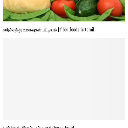
நார்ச்சத்து உணவுகள் பட்டியல் | fiber foods in tamil
உலர்ந்த பேரீச்சம்பழம்: dry dates in tamil