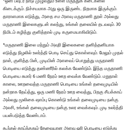
*ஒளி பவுடர் நாடு முழுவதும் உள்ள மருந்துக் கடைகளில்
கிடைக்கும். நிச்சயமாக அது ஒரு இருண்ட நிறமாக இருக்கும்.
தாராளமாக எடுத்து, அதை சம அளவு மருதாணி தூள் அல்லது
மருதாணி இலைகளுடன் கலந்து, உங்கள் தலையில் தடவவும். 30
நிமிடம் கழித்து குளித்தால் முடி கருமையாகிவிடும்.
*மருதாணி இலை மற்றும் அவுரி இலைகளை தனித்தனியாக
எடுத்து நிழலில் உலர்த்தி பொடி செய்து கொள்ளவும். மேலும் முதல்
நாள், குளித்த பின், முடியின் அளவைப் பொறுத்து மருதாணி
பொடியை எடுத்து தண்ணீரில் கலக்க வேண்டும். இந்த மருதாணி
பொடியை சுமார் 6 மணி நேரம் ஊற வைக்க வேண்டும். மறுநாள்
காலை, ஊறவைத்த மருதாணி பொடியை உங்கள் தலைமுடியில்
நன்றாக தேய்த்து, ஒரு மணி நேரம் ஊற வைத்து, பிறகு சீயக்காய்
அல்லது மூலிகை ஷாம்பு கொண்டு உங்கள் தலைமுடியை நன்கு
அலசி, உங்கள் தலைமுடியை நன்கு உலர வைக்கவும். முடி உலர்த்தி
பயன்படுத்த வேண்டாம்.
கூந்தல் காய்ந்ததும் தேவையான அளவு ஓரி பொடியை எடுத்து