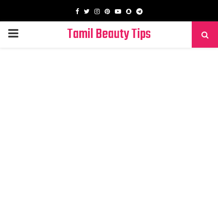
Facebook
Twitter
Instagram
Pinterest
Youtube
Snapchat
Telegram
Tamil Beauty Tips
PRIMARY
MENU