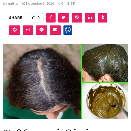
by
nathan
November 3, 2024
0
511
SHARE
0