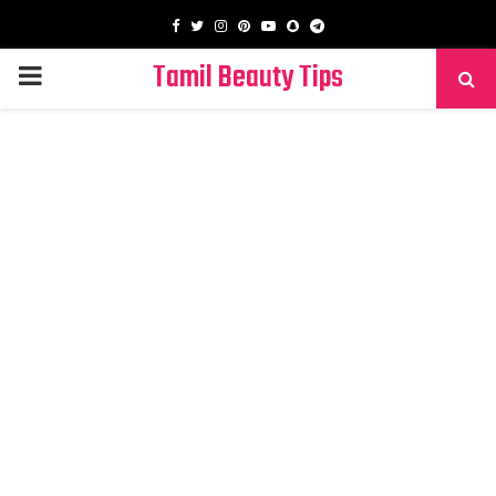
Facebook
Twitter
Instagram
Pinterest
Youtube
Snapchat
Telegram
Tamil Beauty Tips
PRIMARY
MENU