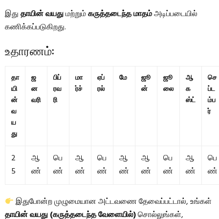
இது
தாயின் வயது
மற்றும்
கருத்தடைந்த மாதம்
அடிப்படையில்
கணிக்கப்படுகிறது.
உதாரணம்:
தா
ஜ
பிப்
மா
ஏப்
மே
ஜூ
ஜூ
ஆ
செ
யி
ன
ரவ
ர்ச்
ரல்
ன்
லை
க
ப்ட
ன்
வரி
ரி
ஸ்ட்
ம்ப
வ
ர்
ய
து
2
ஆ
பெ
ஆ
பெ
ஆ
ஆ
பெ
ஆ
பெ
5
ண்
ண்
ண்
ண்
ண்
ண்
ண்
ண்
ண்
இதுபோன்ற முழுமையான அட்டவணை தேவைப்பட்டால், உங்கள்
தாயின் வயது (கருத்தடைந்த வேளையில்)
சொல்லுங்கள்,