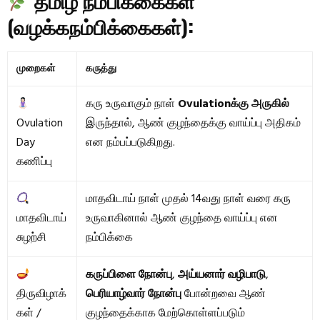
தமிழ் நம்பிக்கைகள்
(வழக்கநம்பிக்கைகள்):
முறைகள்
கருத்து
கரு உருவாகும் நாள்
Ovulationக்கு அருகில்
Ovulation
இருந்தால், ஆண் குழந்தைக்கு வாய்ப்பு அதிகம்
Day
என நம்பப்படுகிறது.
கணிப்பு
மாதவிடாய் நாள் முதல் 14வது நாள் வரை கரு
மாதவிடாய்
உருவாகினால் ஆண் குழந்தை வாய்ப்பு என
சுழற்சி
நம்பிக்கை
கருப்பிளை நோன்பு
,
அய்யனார் வழிபாடு
,
திருவிழாக்
பெரியாழ்வார் நோன்பு
போன்றவை ஆண்
கள் /
குழந்தைக்காக மேற்கொள்ளப்படும்