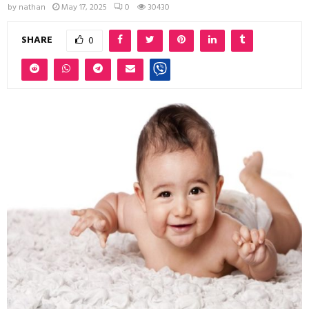
by
nathan
May 17, 2025
0
30430
SHARE
0