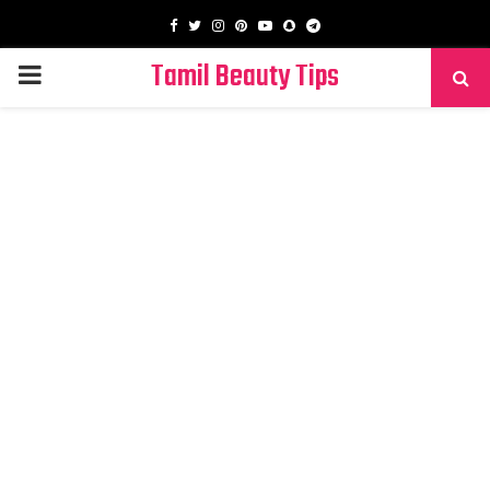
Facebook
Twitter
Instagram
Pinterest
Youtube
Snapchat
Telegram
Tamil Beauty Tips
PRIMARY
MENU