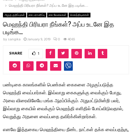
மெஹந்தி பிரியரா நீங்கள்? அப்ப உடனே இத படிங்க…
அழகு குறிப்புகள்
கை பராமரிப்பு
கை வேலைகள்
மெகந்திடிசைன்
மெஹந்தி பிரியரா நீங்கள்? அப்ப உடனே இத
படிங்க…
by
sangika
January 9, 2019
0
4065
SHARE
1
பண்டிகை காலங்களில் பெண்கள் கைகளை அழகுப்படுத்த
மெஹந்தி வைப்பார்கள். இவ்வாறு கைகளுக்கு வைக்கும் போது,
அவை விரைவிலேயே மங்க ஆரம்பிக்கும்.
அதுமட்டுமின்றி பலர்,
இவ்வாறு கையில் வைக்கும் மெஹந்தி எளிதில் போய்விடுவதால்,
வெறுத்து அதனை வைப்பதை தவிர்க்கின்றார்கள்.
எனவே இத்தகைய மெஹந்தியை நீண்ட நாட்கள் தக்க வைப்பதற்கு,