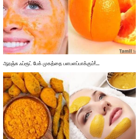
ஆரஞ்சு ஃப்ரூட் பேக் முகத்தை பளபளப்பாக்கும்!….