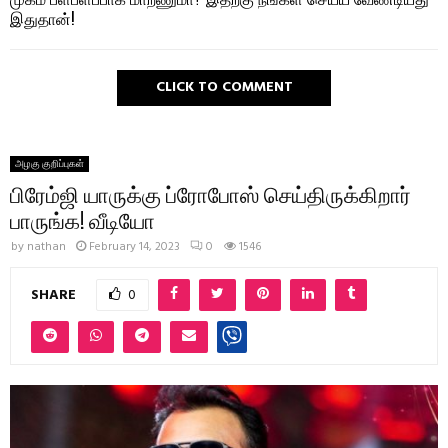
இதுதான்!
CLICK TO COMMENT
அழகு குறிப்புகள்
பிரேம்ஜி யாருக்கு ப்ரோபோஸ் செய்திருக்கிறார்
பாருங்க! வீடியோ
by
nathan
February 14, 2023
0
1546
SHARE
0