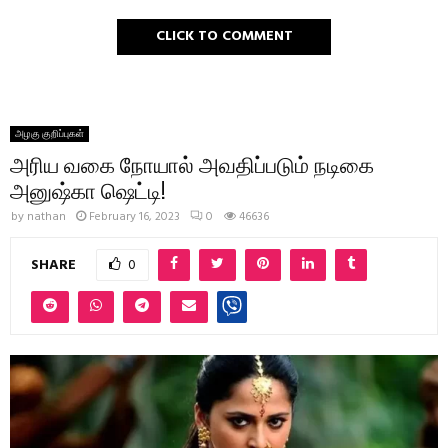
CLICK TO COMMENT
அழகு குறிப்புகள்
அரிய வகை நோயால் அவதிப்படும் நடிகை
அனுஷ்கா ஷெட்டி!
by
nathan
February 16, 2023
0
46636
SHARE
0