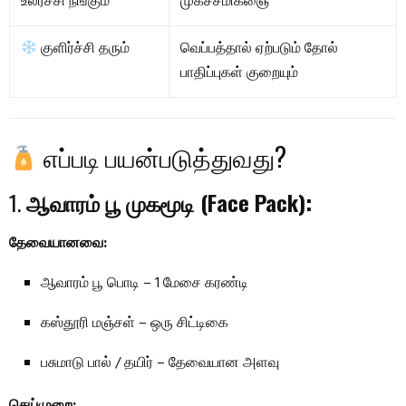
உலர்ச்சி நீங்கும்
முகச்சமிக்ஞை
குளிர்ச்சி தரும்
வெப்பத்தால் ஏற்படும் தோல்
பாதிப்புகள் குறையும்
எப்படி பயன்படுத்துவது?
1.
ஆவாரம் பூ முகமூடி (Face Pack):
தேவையானவை:
ஆவாரம் பூ பொடி – 1 மேசை கரண்டி
கஸ்தூரி மஞ்சள் – ஒரு சிட்டிகை
பசுமாடு பால் / தயிர் – தேவையான அளவு