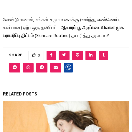
வேண்டுமானால், உங்கள் சரும வகைக்கு (உலர்ந்த, எண்ணெய்,
கலப்பான) ஏற்ப ஒரு தனிப்பட்ட
ஆவாரம் பூ அடிப்படையிலான முக
பராமரிப்பு திட்டம்
(Skincare Routine) தயாரித்து தரலாமா?
SHARE
0
RELATED POSTS