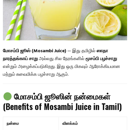
மோசம்பி ஜூஸ் (Mosambi Juice)
— இது தமிழில்
ஸாதா
நாரத்தங்காய் சாறு
அல்லது சில நேரங்களில்
மூசம்பி பழச்சாறு
என்றும் அழைக்கப்படுகிறது. இது ஒரு மிகவும் ஆரோக்கியமான
மற்றும் சுவைமிக்க பழச்சாறு ஆகும்.
மோசம்பி ஜூஸின் நன்மைகள்
(Benefits of Mosambi Juice in Tamil)
நன்மை
விளக்கம்