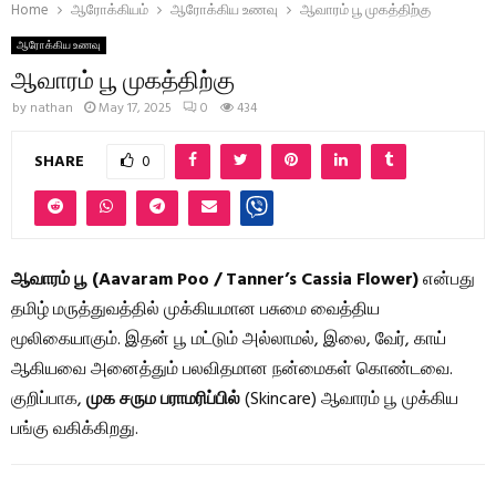
Home
ஆரோக்கியம்
ஆரோக்கிய உணவு
ஆவாரம் பூ முகத்திற்கு
ஆரோக்கிய உணவு
ஆவாரம் பூ முகத்திற்கு
by
nathan
May 17, 2025
0
434
SHARE
0
ஆவாரம் பூ (Aavaram Poo / Tanner’s Cassia Flower)
என்பது
தமிழ் மருத்துவத்தில் முக்கியமான பசுமை வைத்திய
மூலிகையாகும். இதன் பூ மட்டும் அல்லாமல், இலை, வேர், காய்
ஆகியவை அனைத்தும் பலவிதமான நன்மைகள் கொண்டவை.
குறிப்பாக,
முக சரும பராமரிப்பில்
(Skincare) ஆவாரம் பூ முக்கிய
பங்கு வகிக்கிறது.