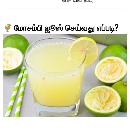
விரைவான தீர்வு
மோசம்பி ஜூஸ் செய்வது எப்படி?