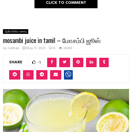
CLICK TO COMMENT
ஆரோக்கிய உணவு
mosambi juice in tamil – மோசம்பி ஜூஸ்
by
nathan
May 17, 2025
0
34200
SHARE
-1