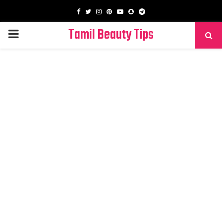
Facebook
Twitter
Instagram
Pinterest
Youtube
Snapchat
Telegram
Tamil Beauty Tips
PRIMARY
MENU