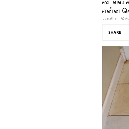
டைல்ஸ்
என்ன செ
by
nathan
Au
SHARE