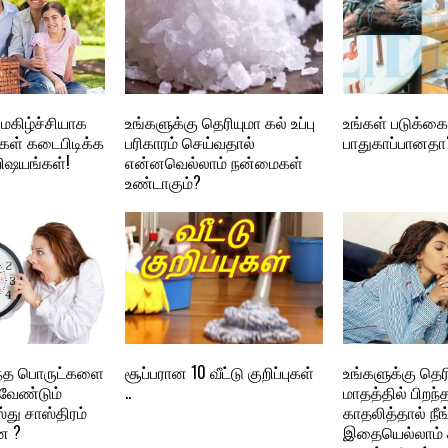
் மகிழ்ச்சியாக
உங்களுக்கு தெரியுமா கல் உப்பு
உங்கள் படுக்கை
கள் கடைபிடிக்க
பரிகாரம் செய்வதால்
பாதுகாப்பானதா
விஷயங்கள்!
என்னவெல்லாம் நன்மைகள்
உண்டாகும்?
தெந்த பொருட்களை
சூப்பரான 10 வீட்டு குறிப்புகள்
உங்களுக்கு தெ
வேண்டும்
..
மாதத்தில் பிறந
்து சாஸ்திரம்
காதலித்தால் நீங
ன ?
இதையெல்லாம் ச