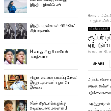
இந்திய இளம்பெண்
Home
ஆரோக்
சூப்பர் டிப்ஸ
இந்திய முன்னாள் கிரிக்கெட்
வீட்டுக்குறிப்புக்கள்
வீரர் மரணம்..
சூப்பர் 
ஏற்படும்
14 வயது சிறுமி பாலியல்
by
nathan
Ja
பலாத்காரம்
SHARE
திருமாவளவன் பரபரப்பு பேச்சு:
அக்னி திசை எ
இந்து மதம் என்ற ஒன்றே
சமேத அக்னி ம
இல்லை
படுக்கைகளை 
ரீல்ஸ் வீடியோக்களுக்கு
மருத்துவர்க
அடிமையான மனைவி..!
வைத்தல் நலம்