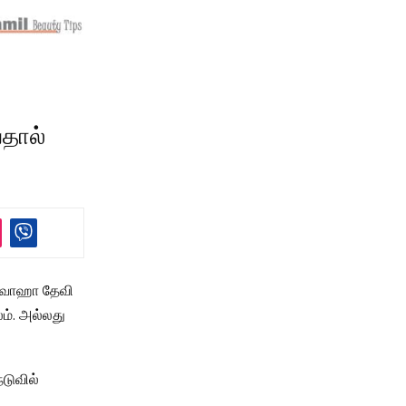
பதால்
ீஸ்வாஹா தேவி
ம். அல்லது
டுவில்