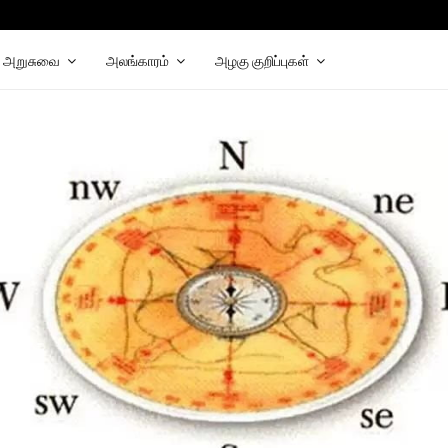
hat
elegram
அறுசுவை
அலங்காரம்
அழகு குறிப்புகள்