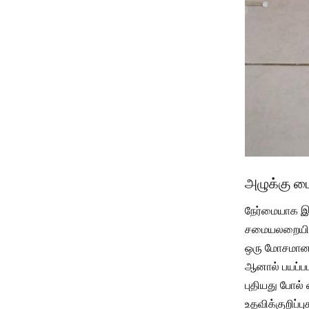
அழுக்கு டை
நேர்மையாக இர
சமையலறையில் 
ஒரு மோசமான 
ஆனால் பயப்பட
புதியது போல்
உதவிக்குறிப்