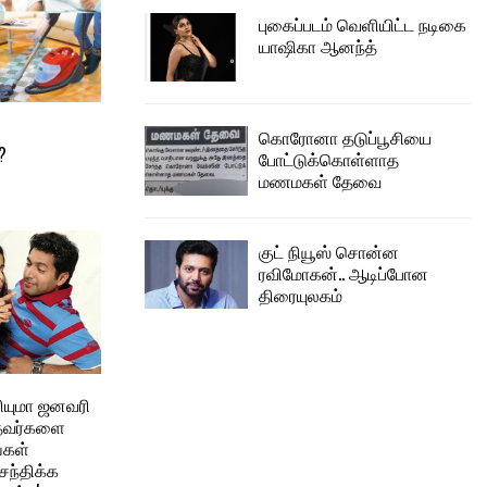
புகைப்படம் வெளியிட்ட நடிகை
யாஷிகா ஆனந்த்
கொரோனா தடுப்பூசியை
?
போட்டுக்கொள்ளாத
மணமகள் தேவை
குட் நியூஸ் சொன்ன
ரவிமோகன்.. ஆடிப்போன
திரையுலகம்
ரியுமா ஜனவரி
்தவர்களை
்கள்
ந்திக்க