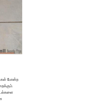
றிகள் போன்ற
க்கும்.
 டைல்களை
ான