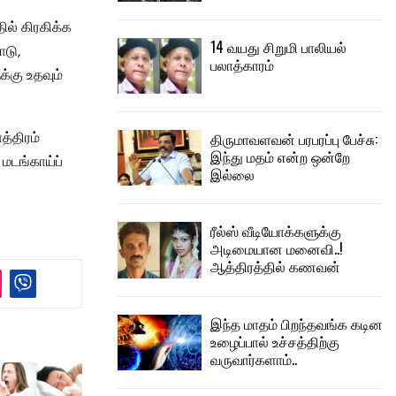
ில் கிரகிக்க
14 வயது சிறுமி பாலியல்
ாடு,
பலாத்காரம்
்கு உதவும்
த்திரம்
திருமாவளவன் பரபரப்பு பேச்சு:
இந்து மதம் என்ற ஒன்றே
மடங்காய்ப்
இல்லை
ரீல்ஸ் வீடியோக்களுக்கு
அடிமையான மனைவி..!
ஆத்திரத்தில் கணவன்
இந்த மாதம் பிறந்தவங்க கடின
உழைப்பால் உச்சத்திற்கு
வருவார்களாம்..