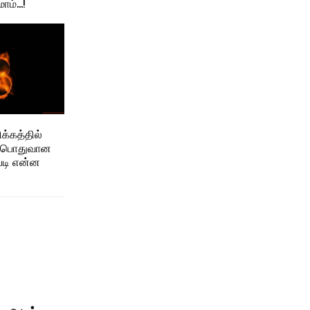
மாம்…!
க்கத்தில்
ன் பொதுவான
படி என்ன