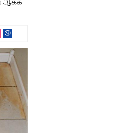
ல ஆக்க