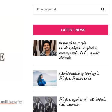
S
e
a
S
r
c
E
LATEST NEWS
h
f
A
போதைப்பொருள்
o
பயன்படுத்திய வழக்கில்
r
R
கைது செய்யப்பட்ட நடிகர்
:
ஸ்ரீகாந்
C
H
விண்வெளிக்கு செல்லும்
இந்திய இளம்பெண்
இந்திய முன்னாள் கிரிக்கெட்
வீரர் மரணம்..