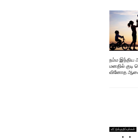
நம்ம இந்திய
மனதில் குடி க
வினோத ஆசைக
வீட்டுக்குறிப்புக்கள்