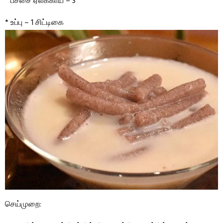
* பச்சை ஏலக்காய் – 3
* உப்பு – 1 சிட்டிகை
செய்முறை: