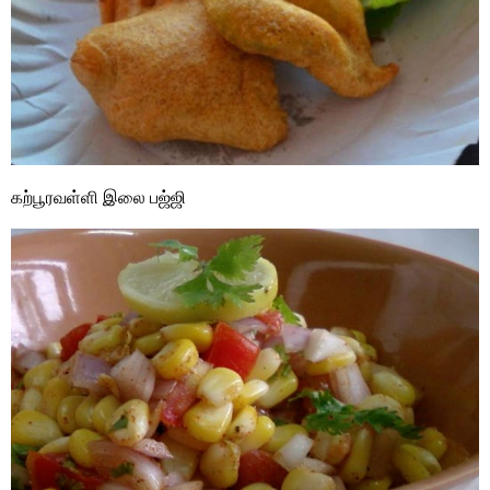
கற்பூரவள்ளி இலை பஜ்ஜி