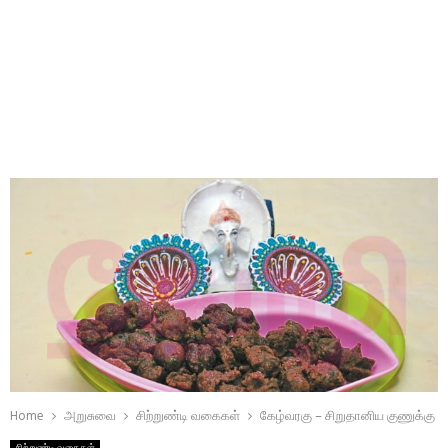
Home
அறுசுவை
சிற்றுண்டி வகைகள்
கேழ்வரகு – சிறுதானிய குணுக்கு