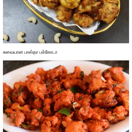
சுவையான பாஸ்தா பக்கோடா