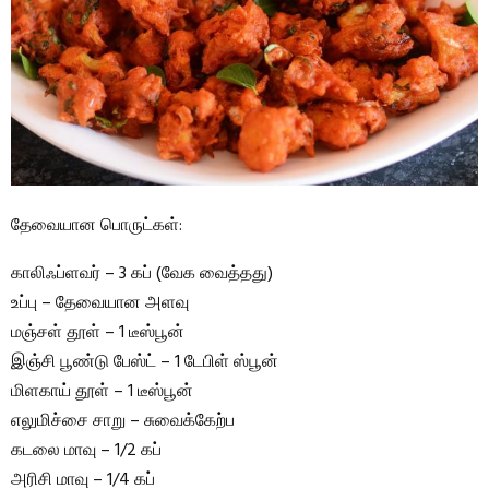
தேவையான பொருட்கள்:
காலிஃப்ளவர் – 3 கப் (வேக வைத்தது)
உப்பு – தேவையான அளவு
மஞ்சள் தூள் – 1 டீஸ்பூன்
இஞ்சி பூண்டு பேஸ்ட் – 1 டேபிள் ஸ்பூன்
மிளகாய் தூள் – 1 டீஸ்பூன்
எலுமிச்சை சாறு – சுவைக்கேற்ப
கடலை மாவு – 1/2 கப்
அரிசி மாவு – 1/4 கப்