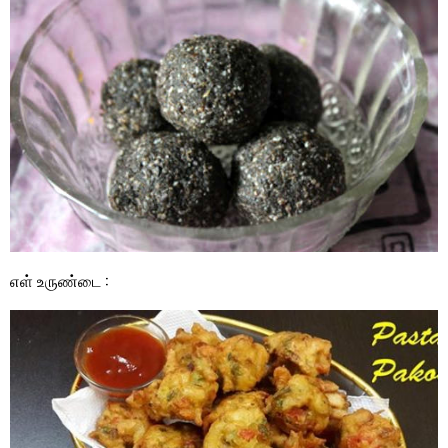
எள் உருண்டை :