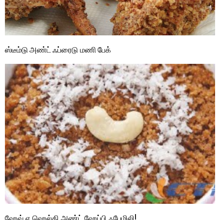
ஸ்டீம்டு அண்ட் ஃப்ரைடு மணி பேக்
ஹேவ் எ ஹெல்தி அண்ட் ஹேப்பி ஃபேமிலி!