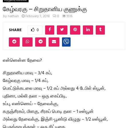
சிற்றுண்டி வகைகள்
கேழ்வரகு – சிறுதானிய குணுக்கு
by
nathan
February 7, 2018
0
1516
SHARE
0
என்னென்ன தேவை?
சிறுதானிய மாவு – 3/4 கப்,
கேழ்வரகு மாவு – 1/4 கப்,
பொட்டுக்கடலை மாவு – 1/2 கப் அல்லது 4 டேபிள் ஸ்பூன்,
புதினா, மல்லி தலா – ஒரு கைப்பிடி,
உப்பு, எண்ணெய் – தேவைக்கு,
கருஞ்சீரகம், மிளகு, சீரகப் பொடி தலா – 1 டீஸ்பூன்
அல்லது தேவைக்கு, இஞ்சி-பூண்டு விழுது – 1/2 டீஸ்பூன்,
பெருங்காயத்தூள் – ஒரு சிட்டிகை.