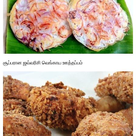
சூப்பரான ஜவ்வரிசி வெங்காய ஊத்தப்பம்