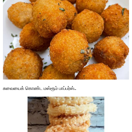
சுவையைக் கொண்ட மஸ்ரூம் பாப்பர்ஸ்..