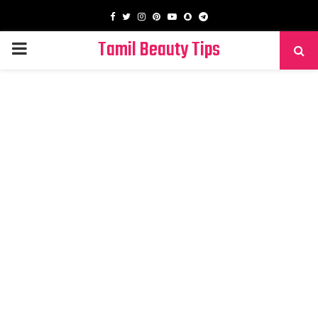
Facebook
Twitter
Instagram
Pinterest
Youtube
Snapchat
Telegram
Tamil Beauty Tips
PRIMARY
MENU