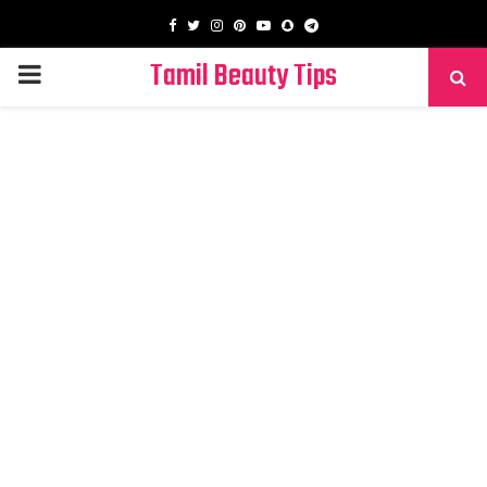
Facebook
Twitter
Instagram
Pinterest
Youtube
Snapchat
Telegram
Tamil Beauty Tips
PRIMARY
MENU