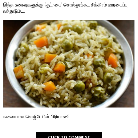
இந்த உணவுகளுக்கு ‘குட்-பை’ சொல்லுங்க… சீக்கிரம் மாரடைப்பு
வந்துடும்….
சுவையான வெஜிடேபிள் பிரியாணி
CLICK TO COMMENT