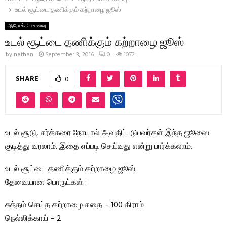
உடல் சூட்டை தணிக்கும் கற்றாழை ஜூஸ்
ஆரோக்கிய உணவு
உடல் சூட்டை தணிக்கும் கற்றாழை ஜூஸ்
by
nathan
September 3, 2016
0
1072
SHARE
0
உடல் சூடு, சர்க்கரை நோயால் அவதிப்படுபவர்கள் இந்த ஜூஸை
குடித்து வரலாம். இதை எப்படி செய்வது என்று பார்க்கலாம்.
உடல் சூட்டை தணிக்கும் கற்றாழை ஜூஸ்
தேவையான பொருட்கள் :
சுத்தம் செய்த கற்றாழை சதை – 100 கிராம்
நெல்லிக்காய் – 2