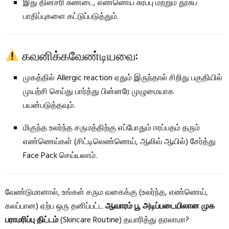
இது தினசரி சுண்டை, எண்ணெய் சுரப்பு மற்றும் தூசுப்
பாதிப்புகளை கட்டுப்படுத்தும்.
கவனிக்கவேண்டியவை:
முகத்தில் Allergic reaction ஏதும் இருந்தால் சிறிது பகுதியில்
முயற்சி செய்து பார்த்து பின்னரே முழுமையாக
பயன்படுத்தவும்.
மிகுந்த உலர்ந்த சருமத்திற்கு எப்போதும் ஈரப்பதம் தரும்
எண்ணெய்கள் (சிட்டிலெண்ணெய், ஆலிவ் ஆயில்) சேர்த்து
Face Pack செய்யலாம்.
வேண்டுமானால், உங்கள் சரும வகைக்கு (உலர்ந்த, எண்ணெய்,
கலப்பான) ஏற்ப ஒரு தனிப்பட்ட
ஆவாரம் பூ அடிப்படையிலான முக
பராமரிப்பு திட்டம்
(Skincare Routine) தயாரித்து தரலாமா?