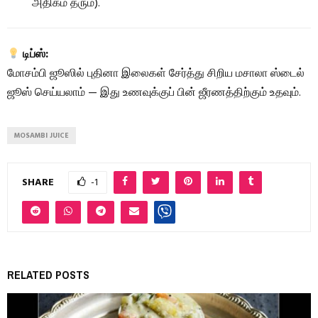
அதிகம் தரும்).
டிப்ஸ்:
மோசம்பி ஜூஸில் புதினா இலைகள் சேர்த்து சிறிய மசாலா ஸ்டைல்
ஜூஸ் செய்யலாம் — இது உணவுக்குப் பின் ஜீரணத்திற்கும் உதவும்.
MOSAMBI JUICE
SHARE
-1
RELATED POSTS