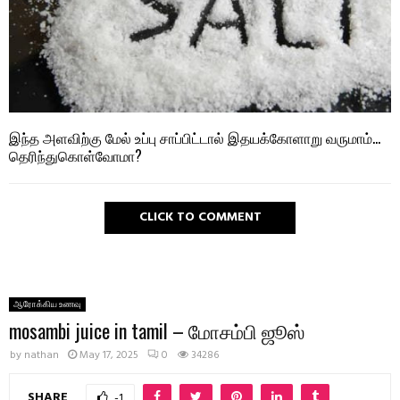
இந்த அளவிற்கு மேல் உப்பு சாப்பிட்டால் இதயக்கோளாறு வருமாம்…
தெரிந்துகொள்வோமா?
CLICK TO COMMENT
ஆரோக்கிய உணவு
mosambi juice in tamil – மோசம்பி ஜூஸ்
by
nathan
May 17, 2025
0
34286
SHARE
-1