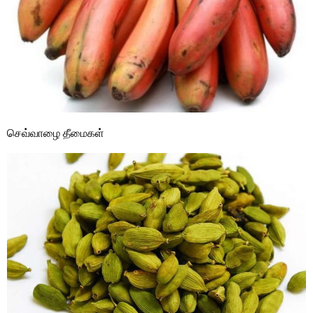
செவ்வாழை தீமைகள்