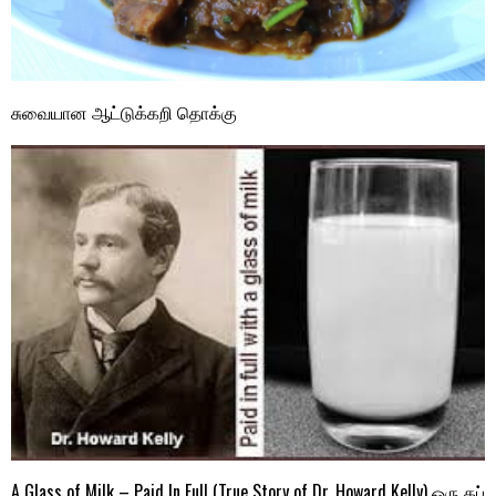
சுவையான ஆ‌ட்டு‌க்க‌றி தொ‌க்கு
A Glass of Milk – Paid In Full (True Story of Dr. Howard Kelly) ஒரு கப்