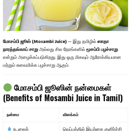
மோசம்பி ஜூஸ் (Mosambi Juice)
— இது தமிழில்
ஸாதா
நாரத்தங்காய் சாறு
அல்லது சில நேரங்களில்
மூசம்பி பழச்சாறு
என்றும் அழைக்கப்படுகிறது. இது ஒரு மிகவும் ஆரோக்கியமான
மற்றும் சுவைமிக்க பழச்சாறு ஆகும்.
மோசம்பி ஜூஸின் நன்மைகள்
(Benefits of Mosambi Juice in Tamil)
நன்மை
விளக்கம்
உடலைக்
வெப்பத்தில் இயற்கை குளிர்ச்சி