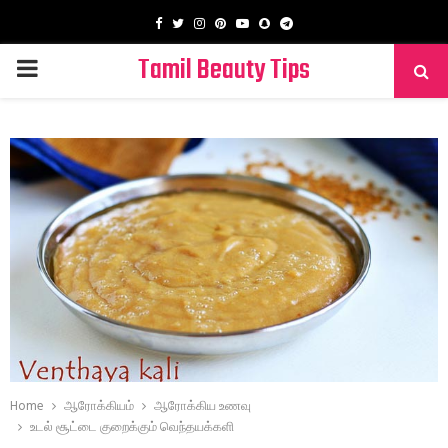
Facebook
Twitter
Instagram
Pinterest
Youtube
Snapchat
Telegram
Tamil Beauty Tips
PRIMARY
MENU
Home
ஆரோக்கியம்
ஆரோக்கிய உணவு
உடல் சூட்டை குறைக்கும் வெந்தயக்களி