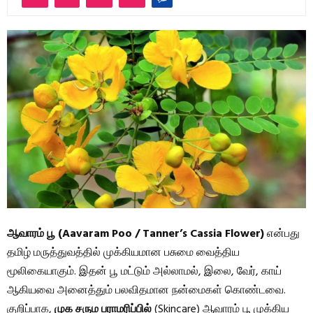
ஆவாரம் பூ (Aavaram Poo / Tanner’s Cassia Flower)
என்பது
தமிழ் மருத்துவத்தில் முக்கியமான பசுமை வைத்திய
மூலிகையாகும். இதன் பூ மட்டும் அல்லாமல், இலை, வேர், காய்
ஆகியவை அனைத்தும் பலவிதமான நன்மைகள் கொண்டவை.
குறிப்பாக,
முக சரும பராமரிப்பில்
(Skincare) ஆவாரம் பூ முக்கிய