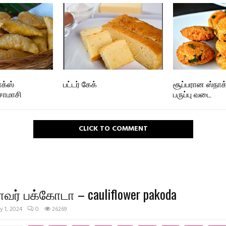
க்ஸ்
பட்டர் கேக்
சூப்பரான ஸ்நாக
சோமாசி
பருப்பு வடை
CLICK TO COMMENT
வர் பக்கோடா – cauliflower pakoda
ly 1, 2024
0
26269