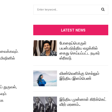
S
e
a
S
r
c
E
LATEST NEWS
h
f
A
போதைப்பொருள்
o
பயன்படுத்திய வழக்கில்
r
R
 வைக்கவும்.
கைது செய்யப்பட்ட நடிகர்
:
ஸ்ரீகாந்
 மிஷினில்
C
H
விண்வெளிக்கு செல்லும்
இந்திய இளம்பெண்
் துருவல்,
ும்.
இந்திய முன்னாள் கிரிக்கெட்
ாக
வீரர் மரணம்..