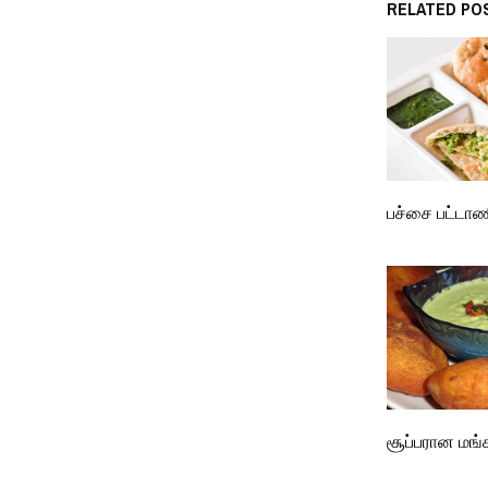
RELATED PO
பச்சை பட்டாண
சூப்பரான மங்க