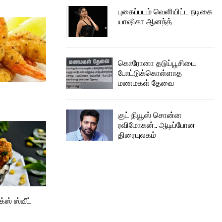
புகைப்படம் வெளியிட்ட நடிகை
யாஷிகா ஆனந்த்
கொரோனா தடுப்பூசியை
போட்டுக்கொள்ளாத
மணமகள் தேவை
குட் நியூஸ் சொன்ன
ரவிமோகன்.. ஆடிப்போன
திரையுலகம்
ஸ் ஸ்வீட்