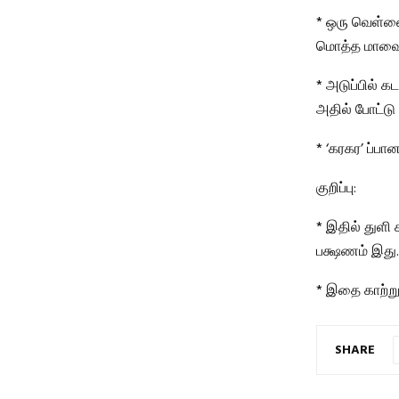
* ஒரு வெள்ள
மொத்த மாவையு
* அடுப்பில்
அதில் போட்டு
* ‘கரகர’ ப்பா
குறிப்பு:
* இதில் துளி
பக்ஷணம் இது.
* இதை காற்று
SHARE