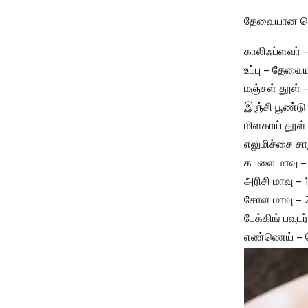
தேவையான பொ
காலிஃப்ளவர் 
உப்பு – தேவ
மஞ்சள் தூள் – 
இஞ்சி பூண்டு ப
மிளகாய் தூள் 
எலுமிச்சை சா
கடலை மாவு – 
அரிசி மாவு – 1
சோள மாவு – 2
பேக்கிங் பவுடர்
எண்ணெய் – 