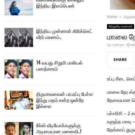
இந்திய இளம்பெண்
Home
அறுசு
சிற்றுண்டி வகைகள்
இந்திய முன்னாள் கிரிக்கெட்
மாலை நேர
வீரர் மரணம்..
by
nathan
No
SHARE
14 வயது சிறுமி பாலியல்
பலாத்காரம்
உப்பு சீடை செ
மாலை நேர ஸ்நா
திருமாவளவன் பரபரப்பு பேச்சு:
இந்து மதம் என்ற ஒன்றே
தேவையான பொ
இல்லை
பச்சரிசி – 2 க
உளுத்த மாவு –
ரீல்ஸ் வீடியோக்களுக்கு
தேங்காய் துரு
அடிமையான மனைவி..!