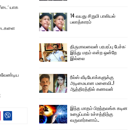
ீடை’ யாக
14 வயது சிறுமி பாலியல்
பலாத்காரம்
சீடைகளை
திருமாவளவன் பரபரப்பு பேச்சு:
இந்து மதம் என்ற ஒன்றே
இல்லை
்யவேண்டிய
ரீல்ஸ் வீடியோக்களுக்கு
அடிமையான மனைவி..!
ஆத்திரத்தில் கணவன்
இந்த மாதம் பிறந்தவங்க கடின
உழைப்பால் உச்சத்திற்கு
வருவார்களாம்..