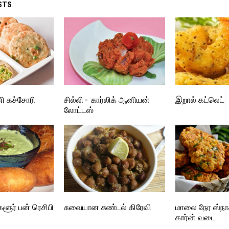
STS
ி கச்சோரி
சில்லி - கார்லிக் ஆனியன்
இறால் கட்லெட்
லோட்டஸ்
ளூர் பன் ரெசிபி
சுவையான சுண்டல் கிரேவி
மாலை நேர ஸ்நாக்
கார்ன் வடை