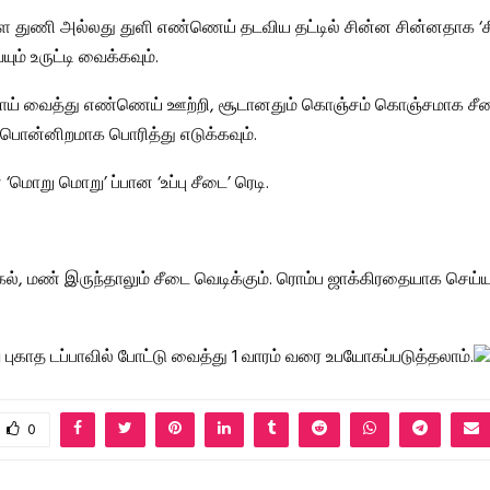
ை துணி அல்லது துளி எண்ணெய் தடவிய தட்டில் சின்ன சின்னதாக ‘ச
ம் உருட்டி வைக்கவும்.
 கடாய் வைத்து எண்ணெய் ஊற்றி, சூடானதும் கொஞ்சம் கொஞ்சமாக 
 பொன்னிறமாக பொரித்து எடுக்கவும்.
ன ‘மொறு மொறு’ ப்பான ‘உப்பு சீடை’ ரெடி.
 கல், மண் இருந்தாலும் சீடை வெடிக்கும். ரொம்ப ஜாக்கிரதையாக செய
 புகாத டப்பாவில் போட்டு வைத்து 1 வாரம் வரை உபயோகப்படுத்தலாம்.
0