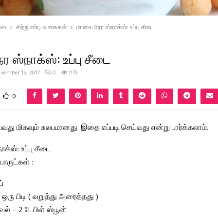
வை
சிற்றுண்டி வகைகள்
மாலை நேர ஸ்நாக்ஸ்: உப்பு சீடை
 ஸ்நாக்ஸ்: உப்பு சீடை
vember 15, 2017
0
1179
0
ய்வது மிகவும் சுலபமானது. இதை எப்படி செய்வது என்று பார்க்கலாம்.
க்ஸ்: உப்பு சீடை
ருட்கள் :
ப்
 ஒரு பிடி ( வறுத்து அரைத்தது )
வல் – 2 டேபிள் ஸ்பூன்