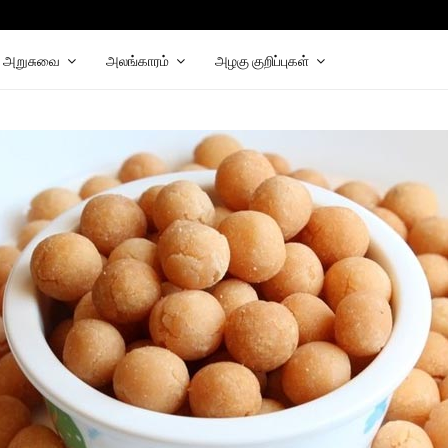
hat
elegram
அறுசுவை
அலங்காரம்
அழகு குறிப்புகள்