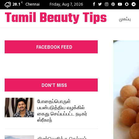
C
Facebook
Twitter
Instagram
Pinterest
Youtube
Snapc
T
28.1
Chennai
Friday, Aug 7, 2026
Tamil Beauty Tips
முகப்பு
FACEBOOK FEED
DON'T MISS
போதைப்பொருள்
பயன்படுத்திய வழக்கில்
கைது செய்யப்பட்ட நடிகர்
ஸ்ரீகாந்
விண்வெளிக்கு செல்லும்