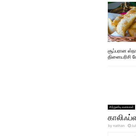
சூப்பரான ஸ்நா
தினையரிசி 
சிற்றுண்டி வகைகள்
காலிஃப்ள
by
nathan
Ju