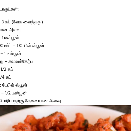
ருட்கள்:
– 3 கப் (வேக வைத்தது)
ையான அளவு
1 டீஸ்பூன்
ேஸ்ட் – 1 டேபிள் ஸ்பூன்
– 1 டீஸ்பூன்
று – சுவைக்கேற்ப
1/2 கப்
/4 கப்
 டேபிள் ஸ்பூன்
 – 1/2 டீஸ்பூன்
பொரிப்பதற்கு தேவையான அளவு