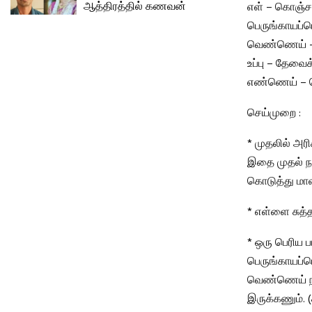
ஆத்திரத்தில் கணவன்
எள் – கொஞ்ச
பெருங்காயப்பொ
வெண்ணெய் – 1
உப்பு – தேவைக
எண்ணெய் – 
செய்முறை :
* முதலில் அர
இதை முதல் நா
கொடுத்து மாவ
* எள்ளை சுத்
* ஒரு பெரிய ப
பெருங்காயப்ப
வெண்ணெய் நன்
இருக்கணும். (