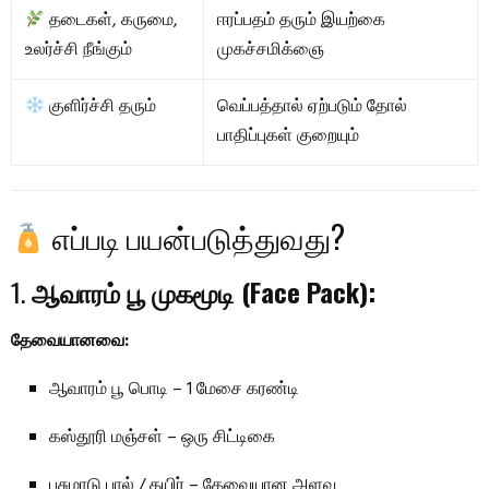
தடைகள், கருமை,
ஈரப்பதம் தரும் இயற்கை
உலர்ச்சி நீங்கும்
முகச்சமிக்ஞை
குளிர்ச்சி தரும்
வெப்பத்தால் ஏற்படும் தோல்
பாதிப்புகள் குறையும்
எப்படி பயன்படுத்துவது?
1.
ஆவாரம் பூ முகமூடி (Face Pack):
தேவையானவை:
ஆவாரம் பூ பொடி – 1 மேசை கரண்டி
கஸ்தூரி மஞ்சள் – ஒரு சிட்டிகை
பசுமாடு பால் / தயிர் – தேவையான அளவு