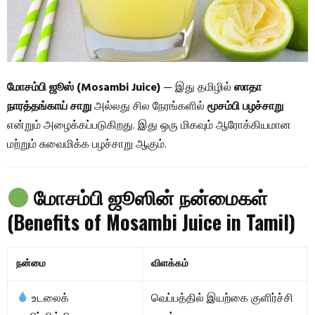
மோசம்பி ஜூஸ் (Mosambi Juice)
— இது தமிழில்
ஸாதா
நாரத்தங்காய் சாறு
அல்லது சில நேரங்களில்
மூசம்பி பழச்சாறு
என்றும் அழைக்கப்படுகிறது. இது ஒரு மிகவும் ஆரோக்கியமான
மற்றும் சுவைமிக்க பழச்சாறு ஆகும்.
மோசம்பி ஜூஸின் நன்மைகள்
(Benefits of Mosambi Juice in Tamil)
நன்மை
விளக்கம்
உடலைக்
வெப்பத்தில் இயற்கை குளிர்ச்சி