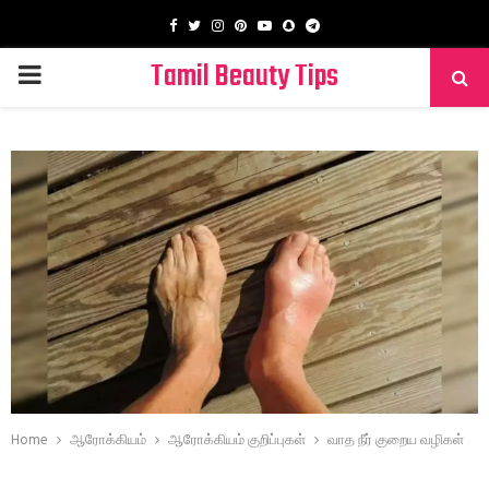
Facebook
Twitter
Instagram
Pinterest
Youtube
Snapchat
Telegram
Tamil Beauty Tips
PRIMARY
MENU
Home
ஆரோக்கியம்
ஆரோக்கியம் குறிப்புகள்
வாத நீர் குறைய வழிகள்