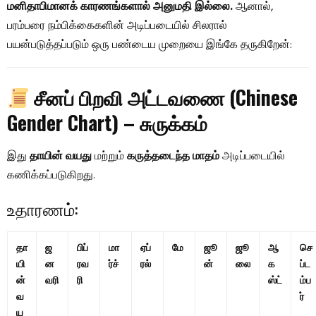
மனிதாபிமானக் காரணங்களால் அனுமதி இல்லை.
ஆனால்,
பரம்பரை நம்பிக்கைகளின் அடிப்படையில் சிலரால்
பயன்படுத்தப்படும் ஒரு பண்டைய முறையை இங்கே தருகிறேன்:
சீனப் பிறவி அட்டவணை (Chinese
Gender Chart) – சுருக்கம்
இது
தாயின் வயது
மற்றும்
கருத்தடைந்த மாதம்
அடிப்படையில்
கணிக்கப்படுகிறது.
உதாரணம்:
தா
ஜ
பிப்
மா
ஏப்
மே
ஜூ
ஜூ
ஆ
செ
யி
ன
ரவ
ர்ச்
ரல்
ன்
லை
க
ப்ட
ன்
வரி
ரி
ஸ்ட்
ம்ப
வ
ர்
ய