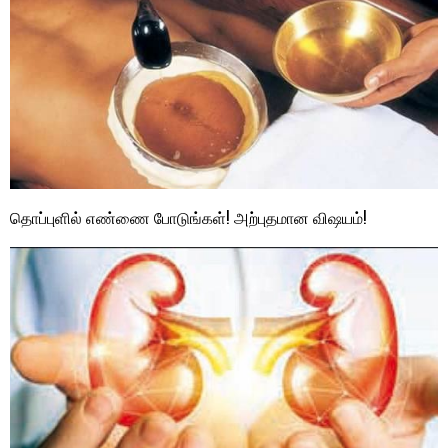
தொப்புளில் எண்ணை போடுங்கள்! அற்புதமான விஷயம்!