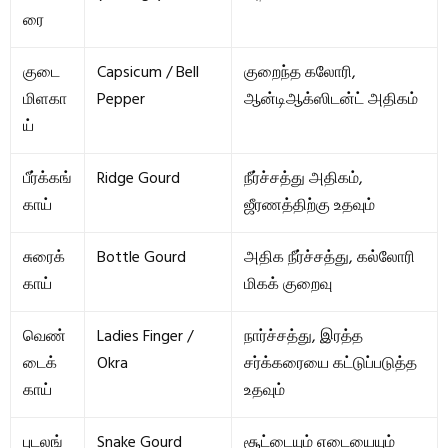
ரை
குடை
Capsicum / Bell
குறைந்த கலோரி,
மிளகா
Pepper
ஆன்டிஆக்ஸிடன்ட் அதிகம்
ய்
பீர்க்கங்
Ridge Gourd
நீர்ச்சத்து அதிகம்,
காய்
ஜீரணத்திற்கு உதவும்
சுரைக்
Bottle Gourd
அதிக நீர்ச்சத்து, கல்லோரி
காய்
மிகக் குறைவு
வெண்
Ladies Finger /
நார்ச்சத்து, இரத்த
டைக்
Okra
சர்க்கரையை கட்டுப்படுத்த
காய்
உதவும்
புடலங்
Snake Gourd
சூட்டையும் எடையையும்