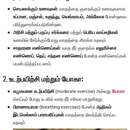
செயலாக்கும் உணவுகள்
: வாதத்தை குறைக்கும் உணவுகளாக
உப்பான, மஞ்சள், உளுந்து, வெங்காயம், அங்கோசு
போன்றவை
பரிந்துரைக்கப்படுகின்றன.
அரிசி மற்றும் பருப்பு
:
சர்க்கரை
மற்றும்
பெரிய காய்கறிகள்
உணவில் சேர்க்கும்போது வாதத்தை சீராக்க உதவும்.
சாதாரண எண்ணெய்கள்
: வாத நீர் குறைக்க
எலுமிச்சை
எண்ணெய்
,
நெய்
,
சந்தன எண்ணெய்
போன்ற எண்ணெய்கள்
பயன்படுத்தப்படலாம்.
2.
உடற்பயிற்சி மற்றும் யோகா:
சுமுகமான உடற்பயிற்சி
(moderate exercise) அல்லது
யோகா
செய்யும் போது உடலில் வாத நீர் சரிவர மாறுகிறது.
பிராணாயாமா
(breathing exercises) போன்ற
ஆதிகம்
இடமெல்லாம் பாராமரிப்புகள்
வாதத்தை நிவர்த்தி செய்ய
உதவும்.