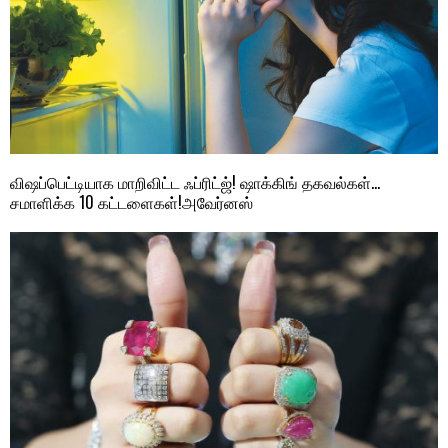
விஷப்பெட்டியாக மாறிவிட்ட ஃப்ரிட்ஜ்! ஷாக்கிங் தகவல்கள்…
சமாளிக்க 10 கட்டளைகள்!அவேர்னஸ்