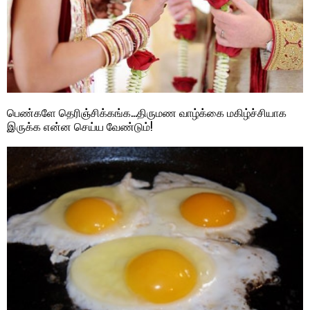
பெண்களே தெரிஞ்சிக்கங்க…திருமண வாழ்க்கை மகிழ்ச்சியாக
இருக்க என்ன செய்ய வேண்டும்!