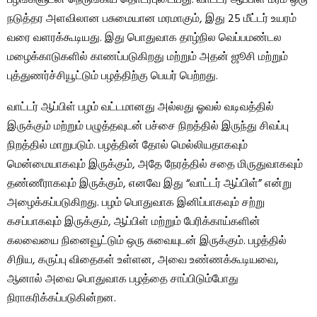
பழங்களுடன் நெருங்கிய தொடர்புடையது. வாட்டர் ஆப்பிள் மரம் ஒரு
நடுத்தர அளவிலான பசுமையான மரமாகும், இது 25 மீட்டர் உயரம்
வரை வளரக்கூடியது. இது பொதுவாக தாழ்நில வெப்பமண்டல
மழைக்காடுகளில் காணப்படுகிறது மற்றும் அதன் ஜூசி மற்றும்
புத்துணர்ச்சியூட்டும் பழத்திற்கு பெயர் பெற்றது.
வாட்டர் ஆப்பிள் பழம் வட்டமானது அல்லது ஓவல் வடிவத்தில்
இருக்கும் மற்றும் பழுத்தவுடன் பச்சை நிறத்தில் இருந்து சிவப்பு
நிறத்தில் மாறுபடும். பழத்தின் தோல் மெல்லியதாகவும்
மென்மையாகவும் இருக்கும், அதே நேரத்தில் சதை மிருதுவாகவும்
தண்ணீராகவும் இருக்கும், எனவே இது “வாட்டர் ஆப்பிள்” என்று
அழைக்கப்படுகிறது. பழம் பொதுவாக இனிப்பாகவும் சற்று
கசப்பாகவும் இருக்கும், ஆப்பிள் மற்றும் பேரிக்காய்களின்
கலவையை நினைவூட்டும் ஒரு சுவையுடன் இருக்கும். பழத்தில்
சிறிய, கருப்பு விதைகள் உள்ளன, அவை உண்ணக்கூடியவை,
ஆனால் அவை பொதுவாக பழத்தை சாப்பிடும்போது
நிராகரிக்கப்படுகின்றன.