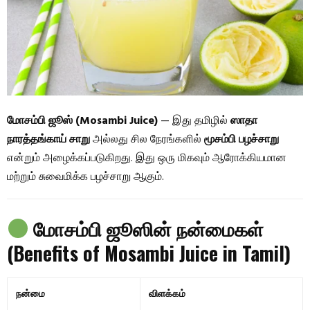
மோசம்பி ஜூஸ் (Mosambi Juice)
— இது தமிழில்
ஸாதா
நாரத்தங்காய் சாறு
அல்லது சில நேரங்களில்
மூசம்பி பழச்சாறு
என்றும் அழைக்கப்படுகிறது. இது ஒரு மிகவும் ஆரோக்கியமான
மற்றும் சுவைமிக்க பழச்சாறு ஆகும்.
மோசம்பி ஜூஸின் நன்மைகள்
(Benefits of Mosambi Juice in Tamil)
நன்மை
விளக்கம்