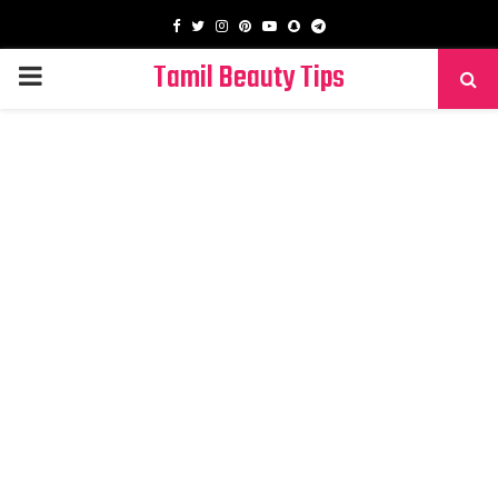
Facebook
Twitter
Instagram
Pinterest
Youtube
Snapchat
Telegram
Tamil Beauty Tips
PRIMARY
MENU