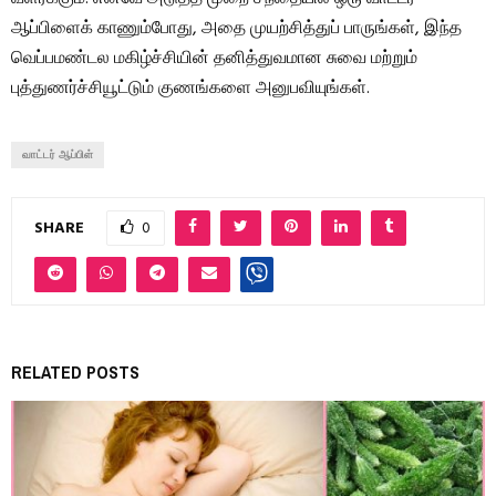
ஆப்பிளைக் காணும்போது, ​​அதை முயற்சித்துப் பாருங்கள், இந்த
வெப்பமண்டல மகிழ்ச்சியின் தனித்துவமான சுவை மற்றும்
புத்துணர்ச்சியூட்டும் குணங்களை அனுபவியுங்கள்.
வாட்டர் ஆப்பிள்
SHARE
0
RELATED POSTS