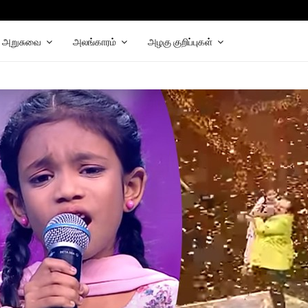
hat
elegram
அறுசுவை
அலங்காரம்
அழகு குறிப்புகள்