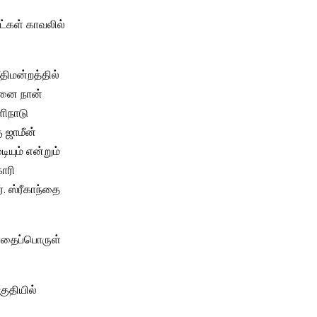
ட்கள் காவலில்
திமன்றத்தில்
கனை நான்
ளிநாடு
 ஜாமீன்
ியும் என்றும்
கோரி
். ஸ்ரீகாந்தை
போதைப்பொருள்
குதியில்
​