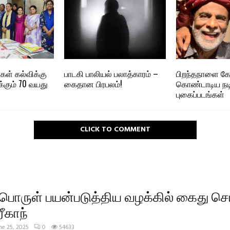
ள் கல்விக்கு
பாடகி பாலியல் பலாத்காரம் –
பிறந்தநாளை கேக
கும் 70 வயது
கைதான பிரபலம்!
கொண்டாடிய நடிக
புகைப்படங்கள்
CLICK TO COMMENT
ொருள் பயன்படுத்திய வழக்கில் கைது செய
ரீகாந்
ne 25, 2025
0
54633