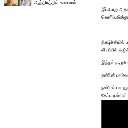
ஆத்திரத்தில் கணவன்
இப்போது அதன
வெளிப்படுத்து
நிகழ்ச்சியில
வியப்பில் ஆழ்
இந்தச் சூழலில
நஸ்ரின் பாடுவ
நஸ்ரின் பாடல
கேட்ட நஸ்ரின