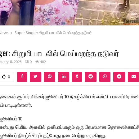
 News
Super Singer: சிறுமி பாடலில் மெய்மறந்த நடுவர்
nger: சிறுமி பாடலில் மெய்மறந்த நடுவர்
nuary 11, 2025
0
482
0
தைகள் சூப்பர் சிங்கர் ஜூனியர் 10 நிகழ்ச்சியில் எஸ்.பி. பாலசுப்பிரம
் பாடியுள்ளனர்.
் ஜூனியர் 10
ர் என்பது பெரிய அளவில் ஒளிபரப்பாகும் ஒரு பிரபலமான தொலைக்காட்சி 
ர் ஜூனியர் நிகழ்ச்சியும் தற்போது நடைபெற்று வருகிறது.