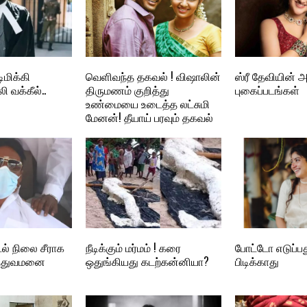
ிமிக்கி
வெளிவந்த தகவல் ! விஷாலின்
ஸ்ரீ தேவியின் 
 வக்கீல்..
திருமணம் குறித்து
புகைப்படங்கள்
உண்மையை உடைத்த லட்சுமி
மேனன்! தீயாய் பரவும் தகவல்
டல் நிலை சீராக
நீடிக்கும் மர்மம் ! கரை
போட்டோ எடுப்ப
த்துவமனை
ஒதுங்கியது கடற்கன்னியா?
பிடிக்காது