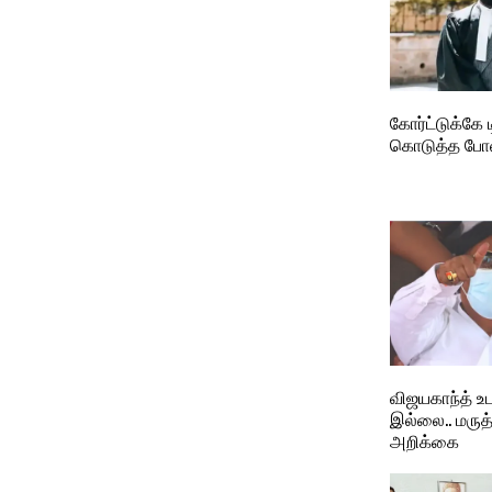
கோர்ட்டுக்கே ட
கொடுத்த போலி
விஜயகாந்த் உ
இல்லை.. மரு
அறிக்கை