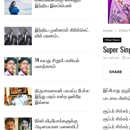
இந்திய இளம்பெண்
இந்திய முன்னாள் கிரிக்கெட்
Home
Other
வீரர் மரணம்..
Other News
Super Si
by
nathan
Ja
14 வயது சிறுமி பாலியல்
பலாத்காரம்
SHARE
திருமாவளவன் பரபரப்பு பேச்சு:
இப்போது குழந்
இந்து மதம் என்ற ஒன்றே
பாடலை மீண்டும
இல்லை
சூப்பர் சிங்கர
சூப்பர் சிங்க
ரீல்ஸ் வீடியோக்களுக்கு
அடிமையான மனைவி..!
சூப்பர் சிங்க