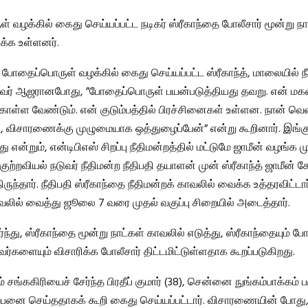
 வழக்கில் கைது செய்யப்பட்ட நடிகர் ஸ்ரீகாந்தை போலீசார் மூன்று நா
ிக்க உள்ளனர்.
, போதைப்பொருள் வழக்கில் கைது செய்யப்பட்ட ஸ்ரீகாந்த், மாலையில் நீ
வர் ஆஜரானபோது, ​​”போதைப்பொருள் பயன்படுத்தியது தவறு. என் ம
ொள்ள வேண்டும். என் குடும்பத்தில் பிரச்சினைகள் உள்ளன. நான் வெ
 விசாரணைக்கு முழுமையாக ஒத்துழைப்பேன்” என்று கூறினார். இங்கு
 என்றும், என்டிபிஎஸ் சிறப்பு நீதிமன்றத்தில் மட்டுமே ஜாமீன் வழங்க முட
் குற்றவியல் நடுவர் நீதிமன்ற நீதிபதி தயாளன் முன் ஸ்ரீகாந்த் ஜாமீன் 
ருந்தார். நீதிபதி ஸ்ரீகாந்தை நீதிமன்றக் காவலில் வைக்க உத்தரவிட்டார
ாவலில் வைத்து ஜூலை 7 வரை முதல் வகுப்பு சிறையில் அடைத்தார்.
்து, ஸ்ரீகாந்தை மூன்று நாட்கள் காவலில் எடுத்து, ஸ்ரீகாந்தையும் 
ர்களையும் விசாரிக்க போலீசார் திட்டமிட்டுள்ளதாக கூறப்படுகிறது.
் சங்ககிரியைச் சேர்ந்த பிரதீப் குமார் (38), சென்னை நுங்கம்பாக்கம் ப
னை செய்ததாகக் கூறி கைது செய்யப்பட்டார். விசாரணையின் போது, ​