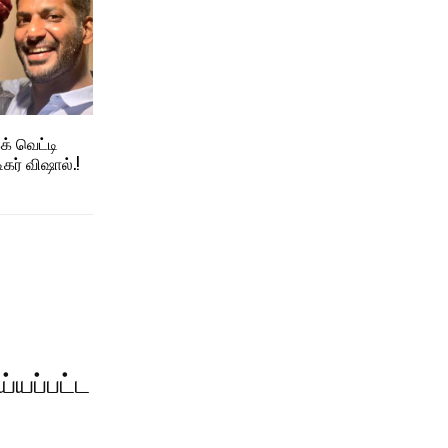
் வெட்டி
ர் விஷால்.!
்யப்பட்ட