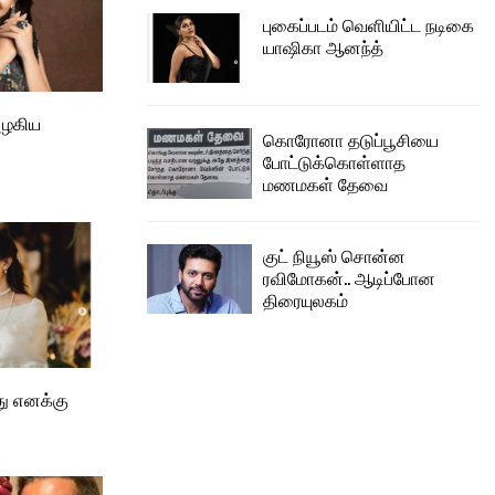
புகைப்படம் வெளியிட்ட நடிகை
யாஷிகா ஆனந்த்
அழகிய
கொரோனா தடுப்பூசியை
போட்டுக்கொள்ளாத
மணமகள் தேவை
குட் நியூஸ் சொன்ன
ரவிமோகன்.. ஆடிப்போன
திரையுலகம்
து எனக்கு