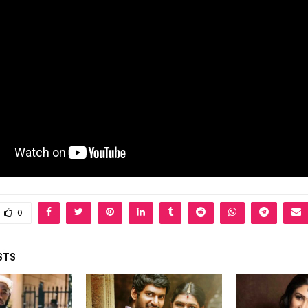
0
STS