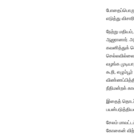
போதைப்பொருள்
எடுத்து விசார
நேற்று மதியம்
ஆஜரானார். அ
கவனித்துக் க
செல்லவில்லை,
வழங்க முடியாது
கூறி, எழும்பூர
விண்ணப்பித்தி
நீதிமன்றக் க
இதைத் தொடர்ந
பயன்படுத்தியவ
சேலம் மாவட்டம
கோகைன் விற்ப