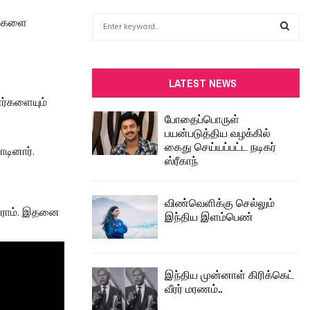
S
மைகளை
e
a
S
r
c
E
LATEST NEWS
h
ளர்களையும்
f
A
போதைப்பொருள்
o
பயன்படுத்திய வழக்கில்
r
R
கைது செய்யப்பட்ட நடிகர்
ாடினார்.
:
ஸ்ரீகாந்
C
H
விண்வெளிக்கு செல்லும்
டாராம். இதனை
இந்திய இளம்பெண்
இந்திய முன்னாள் கிரிக்கெட்
வீரர் மரணம்..