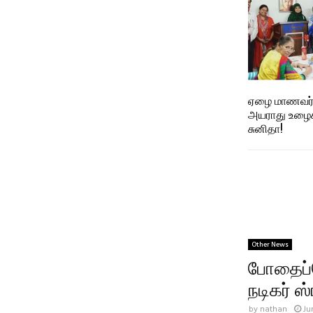
ஏழை மாணவர்க
அயராது உழைக்
சுனிதா!
Other News
போதைப்ப
நடிகர் ஸ்
by
nathan
Ju