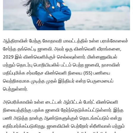
ஆந்திராவின் மேற்கு கோதாவரி மாவட்டத்தில் உள்ள பராக்கோலைச்
சேர்ந்த தங்கெட்டி ஜானவி. அவர் ஒரு விண்வெளி வீராங்கனை,
2029 இல் விண்வெளிக்குச் செல்லவுள்ளார். மின்னணுவியல்
மற்றும் தொடர்பு பொறியியலில் பட்டம் பெற்ற ஜானவி, நாசாவின்
மதிப்புமிக்க சர்வதேச விண்வெளி நிலைய (ISS) பணியை
வெற்றிகரமாக முடித்த முதல் இந்தியர் என்ற பெருமையைப்
பெற்றுள்ளார்.
அமெரிக்காவில் உள்ள டைட்டன் ஆர்பிட்டல் போர்ட் விண்வெளி
நிலையத்திற்கு பறக்க ஜானவி தேர்ந்தெடுக்கப்பட்டுள்ளார். இந்த
பணி அடுத்த நான்கு ஆண்டுகளுக்குள் தொடங்கப்படும் என்று
எதிர்பார்க்கப்படுகிறது. ஜானவியின் பெற்றோர் ஸ்ரீனிவாஸ் மற்றும்