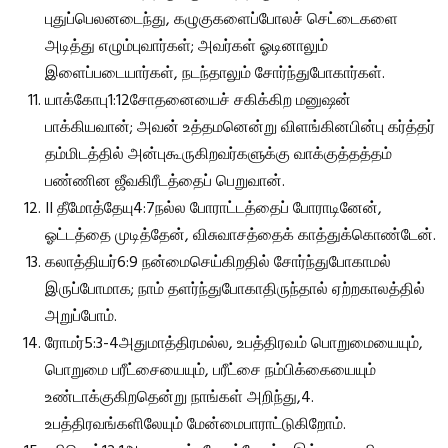
புதுப்பெலனடைந்து, கழுகுகளைப்போலச் செட்டைகளை
அடித்து எழும்புவார்கள்; அவர்கள் ஓடினாலும்
இளைப்படையார்கள், நடந்தாலும் சோர்ந்துபோகார்கள்.
யாக்கோபு1:12சோதனையைச் சகிக்கிற மனுஷன்
பாக்கியவான்; அவன் உத்தமனென்று விளங்கினபின்பு கர்த்தர்
தம்மிடத்தில் அன்புகூருகிறவர்களுக்கு வாக்குத்தத்தம்
பண்ணின ஜீவகிரீடத்தைப் பெறுவான்.
II தீமோத்தேயு4:7நல்ல போராட்டத்தைப் போராடினேன்,
ஓட்டத்தை முடித்தேன், விசுவாசத்தைக் காத்துக்கொண்டேன்.
கலாத்தியர்6:9 நன்மைசெய்கிறதில் சோர்ந்துபோகாமல்
இருப்போமாக; நாம் தளர்ந்துபோகாதிருந்தால் ஏற்றகாலத்தில்
அறுப்போம்.
ரோமர்5:3-4அதுமாத்திரமல்ல, உபத்திரவம் பொறுமையையும்,
பொறுமை பரீட்சையையும், பரீட்சை நம்பிக்கையையும்
உண்டாக்குகிறதென்று நாங்கள் அறிந்து,4.
உபத்திரவங்களிலேயும் மேன்மைபாராட்டுகிறோம்.