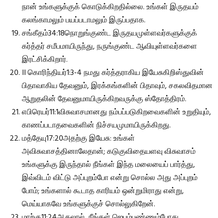
நான் உங்களுக்குக் கொடுக்கிறதில்லை. உங்கள் இருதயம்
கலங்காமலும் பயப்படாமலும் இருப்பதாக.
சங்கீதம்34:18நொறுங்குண்ட இருதயமுள்ளவர்களுக்குக்
கர்த்தர் சமீபமாயிருந்து, நருங்குண்ட ஆவியுள்ளவர்களை
இரட்சிக்கிறார்.
II கொரிந்தியர்1:3-4 நமது கர்த்தராகிய இயேசுகிறிஸ்துவின்
பிதாவாகிய தேவனும், இரக்கங்களின் பிதாவும், சகலவிதமான
ஆறுதலின் தேவனுமாயிருக்கிறவருக்கு ஸ்தோத்திரம்.
எபிரெயர்11:1விசுவாசமானது நம்பப்படுகிறவைகளின் உறுதியும்,
காணப்படாதவைகளின் நிச்சயமுமாயிருக்கிறது.
மத்தேயு17:20அதற்கு இயேசு: உங்கள்
அவிசுவாசத்தினாலேதான்; கடுகுவிதையளவு விசுவாசம்
உங்களுக்கு இருந்தால் நீங்கள் இந்த மலையைப் பார்த்து,
இவ்விடம் விட்டு அப்புறம்போ என்று சொல்ல அது அப்புறம்
போம்; உங்களால் கூடாத காரியம் ஒன்றுமிராது என்று,
மெய்யாகவே உங்களுக்குச் சொல்லுகிறேன்.
மாற்கு11:24ஆதலால், நீங்கள் ஜெபம்பண்ணும்போது