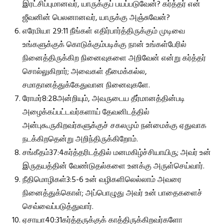
இரட்சிப்புமானவர், யாருக்குப் பயப்படுவேன்? கர்த்தர் என்
ஜீவனின் பெலனானவர், யாருக்கு அஞ்சுவேன்?
எரேமியா 29:11 நீங்கள் எதிர்பார்த்திருக்கும் முடிவை
உங்களுக்குக் கொடுக்கும்படிக்கு நான் உங்கள்பேரில்
நினைத்திருக்கிற நினைவுகளை அறிவேன் என்று கர்த்தர்
சொல்லுகிறார்; அவைகள் தீமைக்கல்ல,
சமாதானத்துக்கேதுவான நினைவுகளே.
ரோமர்8:28அன்றியும், அவருடைய தீர்மானத்தின்படி
அழைக்கப்பட்டவர்களாய் தேவனிடத்தில்
அன்புகூருகிறவர்களுக்குச் சகலமும் நன்மைக்கு ஏதுவாக
நடக்கிறதென்று அறிந்திருக்கிறோம்.
சங்கீதம்37:4கர்த்தரிடத்தில் மனமகிழ்ச்சியாயிரு; அவர் உன்
இருதயத்தின் வேண்டுதல்களை உனக்கு அருள்செய்வார்.
நீதிமொழிகள்3:5-6 உன் வழிகளிலெல்லாம் அவரை
நினைத்துக்கொள்; அப்பொழுது அவர் உன் பாதைகளைச்
செவ்வைப்படுத்துவார்.
ஏசாயா40:31கர்த்தருக்குக் காத்திருக்கிறவர்களோ