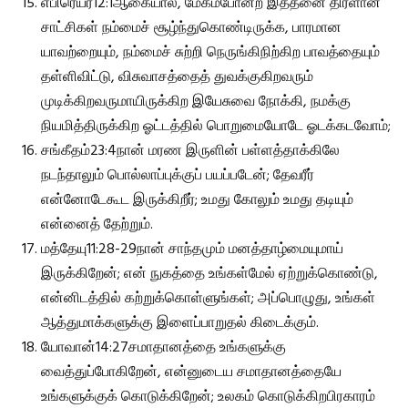
எபிரெயர்12:1ஆகையால், மேகம்போன்ற இத்தனை திரளான
சாட்சிகள் நம்மைச் சூழ்ந்துகொண்டிருக்க, பாரமான
யாவற்றையும், நம்மைச் சுற்றி நெருங்கிநிற்கிற பாவத்தையும்
தள்ளிவிட்டு, விசுவாசத்தைத் துவக்குகிறவரும்
முடிக்கிறவருமாயிருக்கிற இயேசுவை நோக்கி, நமக்கு
நியமித்திருக்கிற ஓட்டத்தில் பொறுமையோடே ஓடக்கடவோம்;
சங்கீதம்23:4நான் மரண இருளின் பள்ளத்தாக்கிலே
நடந்தாலும் பொல்லாப்புக்குப் பயப்படேன்; தேவரீர்
என்னோடேகூட இருக்கிறீர்; உமது கோலும் உமது தடியும்
என்னைத் தேற்றும்.
மத்தேயு11:28-29நான் சாந்தமும் மனத்தாழ்மையுமாய்
இருக்கிறேன்; என் நுகத்தை உங்கள்மேல் ஏற்றுக்கொண்டு,
என்னிடத்தில் கற்றுக்கொள்ளுங்கள்; அப்பொழுது, உங்கள்
ஆத்துமாக்களுக்கு இளைப்பாறுதல் கிடைக்கும்.
யோவான்14:27சமாதானத்தை உங்களுக்கு
வைத்துப்போகிறேன், என்னுடைய சமாதானத்தையே
உங்களுக்குக் கொடுக்கிறேன்; உலகம் கொடுக்கிறபிரகாரம்