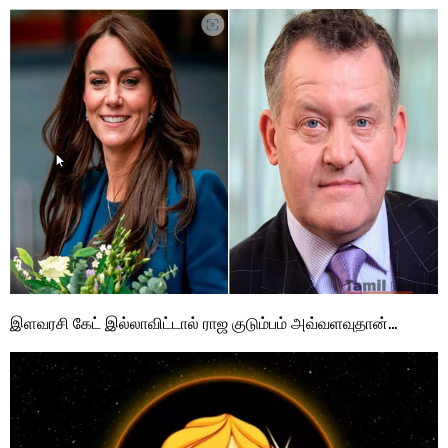
இளவரசி கேட் இல்லாவிட்டால் ராஜ குடும்பம் அவ்வளவுதான்…