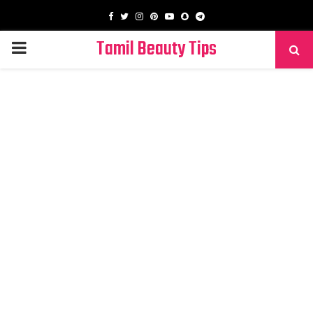
Facebook
Twitter
Instagram
Pinterest
Youtube
Snapchat
Telegram
Tamil Beauty Tips
PRIMARY
MENU