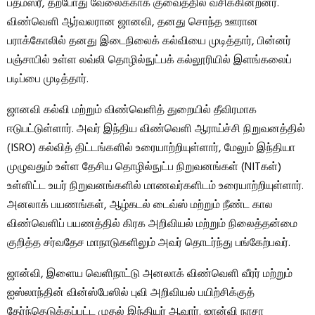
பத்மஸ்ரீ, தற்போது வேலைக்காக குவைத்தில் வசிக்கின்றனர்.
விண்வெளி ஆர்வலரான ஜானவி, தனது சொந்த ஊரான
பராக்கோலில் தனது இடைநிலைக் கல்வியை முடித்தார், பின்னர்
பஞ்சாபில் உள்ள லவ்லி தொழில்நுட்பக் கல்லூரியில் இளங்கலைப்
படிப்பை முடித்தார்.
ஜானவி கல்வி மற்றும் விண்வெளித் துறையில் தீவிரமாக
ஈடுபட்டுள்ளார். அவர் இந்திய விண்வெளி ஆராய்ச்சி நிறுவனத்தில்
(ISRO) கல்வித் திட்டங்களில் உரையாற்றியுள்ளார், மேலும் இந்தியா
முழுவதும் உள்ள தேசிய தொழில்நுட்ப நிறுவனங்கள் (NITகள்)
உள்ளிட்ட உயர் நிறுவனங்களில் மாணவர்களிடம் உரையாற்றியுள்ளார்.
அனலாக் பயணங்கள், ஆழ்கடல் டைவ்ஸ் மற்றும் நீண்ட கால
விண்வெளிப் பயணத்தில் கிரக அறிவியல் மற்றும் நிலைத்தன்மை
குறித்த சர்வதேச மாநாடுகளிலும் அவர் தொடர்ந்து பங்கேற்பவர்.
ஜான்வி, இளைய வெளிநாட்டு அனலாக் விண்வெளி வீரர் மற்றும்
ஐஸ்லாந்தின் வின்ஸ்பேஸில் புவி அறிவியல் பயிற்சிக்குத்
தேர்ந்தெடுக்கப்பட்ட முதல் இந்தியர் ஆவார். ஜான்வி நாசா