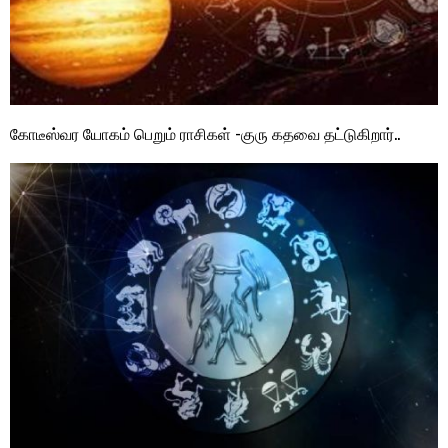
கோடீஸ்வர யோகம் பெறும் ராசிகள் -குரு கதவை தட்டுகிறார்..