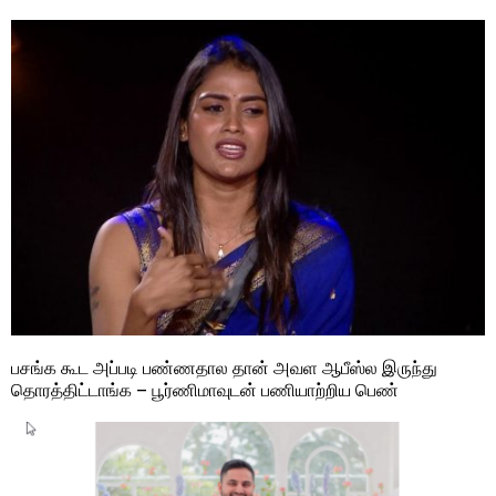
பசங்க கூட அப்படி பண்ணதால தான் அவள ஆபீஸ்ல இருந்து
தொரத்திட்டாங்க – பூர்ணிமாவுடன் பணியாற்றிய பெண்