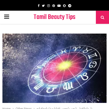
Facebook
Twitter
Instagram
Pinterest
Youtube
Snapchat
Telegram
Tamil Beauty Tips
PRIMARY
MENU
Home
Other News
சுக்கிரன் பெயர்ச்சி.. பணம், புகழ், அதிர்ஷ்டம்,