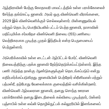
ஆந்திராவின் மேற்கு கோதாவரி மாவட்டத்தில் உள்ள பராக்கோலைச்
சேர்ந்த தங்கெட்டி ஜானவி. அவர் ஒரு விண்வெளி வீராங்கனை,
2029 இல் விண்வெளிக்குச் செல்லவுள்ளார். மின்னணுவியல்
மற்றும் தொடர்பு பொறியியலில் பட்டம் பெற்ற ஜானவி, நாசாவின்
மதிப்புமிக்க சர்வதேச விண்வெளி நிலைய (ISS) பணியை
வெற்றிகரமாக முடித்த முதல் இந்தியர் என்ற பெருமையைப்
பெற்றுள்ளார்.
அமெரிக்காவில் உள்ள டைட்டன் ஆர்பிட்டல் போர்ட் விண்வெளி
நிலையத்திற்கு பறக்க ஜானவி தேர்ந்தெடுக்கப்பட்டுள்ளார். இந்த
பணி அடுத்த நான்கு ஆண்டுகளுக்குள் தொடங்கப்படும் என்று
எதிர்பார்க்கப்படுகிறது. ஜானவியின் பெற்றோர் ஸ்ரீனிவாஸ் மற்றும்
பத்மஸ்ரீ, தற்போது வேலைக்காக குவைத்தில் வசிக்கின்றனர்.
விண்வெளி ஆர்வலரான ஜானவி, தனது சொந்த ஊரான
பராக்கோலில் தனது இடைநிலைக் கல்வியை முடித்தார், பின்னர்
பஞ்சாபில் உள்ள லவ்லி தொழில்நுட்பக் கல்லூரியில் இளங்கலைப்