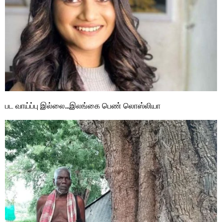
பட வாய்ப்பு இல்லை…இலங்கை பெண் லொஸ்லியா