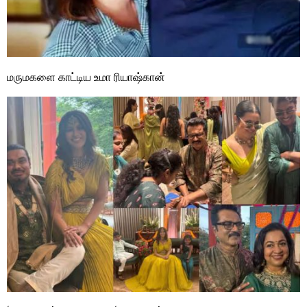
மருமகளை காட்டிய உமா ரியாஷ்கான்