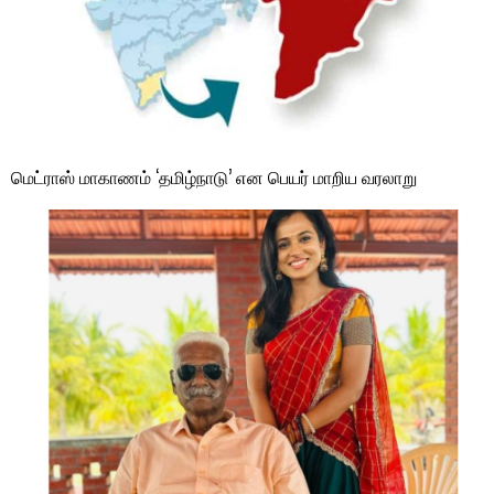
மெட்ராஸ் மாகாணம் ‘தமிழ்நாடு’ என பெயர் மாறிய வரலாறு