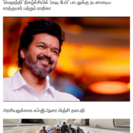
‘மெஹந்தி’ நிகழ்ச்சியில் ‘ரவுடி பேபி’ பாடலுக்கு நடனமாடிய
சரத்குமார் மற்றும் ராதிகா
அரசியலுக்காக எம்.ஜி.ஆரை மிஞ்சி தளபதி