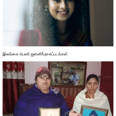
இலங்கை பெண் ஜனனி!புகைப்படங்கள்