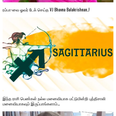
ரம்பா-வை ஓவர் டேக் செய்த VJ Bhavna Balakrishnan..!
இந்த ராசி பெண்கள் நல்ல மனைவியாக மட்டுமின்றி புத்திசாலி
மனைவியாகவும் இருப்பாங்களாம்…