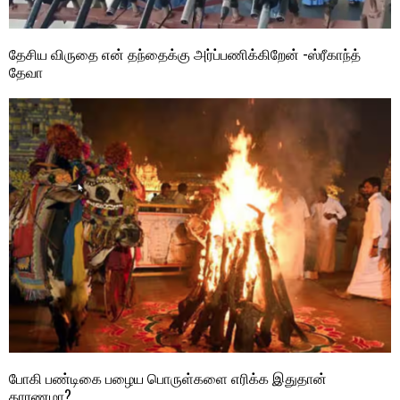
தேசிய விருதை என் தந்தைக்கு அர்ப்பணிக்கிறேன் -ஸ்ரீகாந்த்
தேவா
போகி பண்டிகை பழைய பொருள்களை எரிக்க இதுதான்
காரணமா?