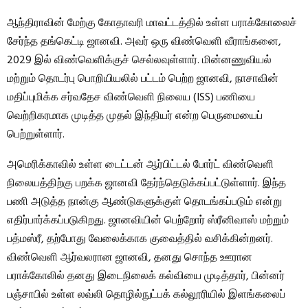
ஆந்திராவின் மேற்கு கோதாவரி மாவட்டத்தில் உள்ள பராக்கோலைச்
சேர்ந்த தங்கெட்டி ஜானவி. அவர் ஒரு விண்வெளி வீராங்கனை,
2029 இல் விண்வெளிக்குச் செல்லவுள்ளார். மின்னணுவியல்
மற்றும் தொடர்பு பொறியியலில் பட்டம் பெற்ற ஜானவி, நாசாவின்
மதிப்புமிக்க சர்வதேச விண்வெளி நிலைய (ISS) பணியை
வெற்றிகரமாக முடித்த முதல் இந்தியர் என்ற பெருமையைப்
பெற்றுள்ளார்.
அமெரிக்காவில் உள்ள டைட்டன் ஆர்பிட்டல் போர்ட் விண்வெளி
நிலையத்திற்கு பறக்க ஜானவி தேர்ந்தெடுக்கப்பட்டுள்ளார். இந்த
பணி அடுத்த நான்கு ஆண்டுகளுக்குள் தொடங்கப்படும் என்று
எதிர்பார்க்கப்படுகிறது. ஜானவியின் பெற்றோர் ஸ்ரீனிவாஸ் மற்றும்
பத்மஸ்ரீ, தற்போது வேலைக்காக குவைத்தில் வசிக்கின்றனர்.
விண்வெளி ஆர்வலரான ஜானவி, தனது சொந்த ஊரான
பராக்கோலில் தனது இடைநிலைக் கல்வியை முடித்தார், பின்னர்
பஞ்சாபில் உள்ள லவ்லி தொழில்நுட்பக் கல்லூரியில் இளங்கலைப்