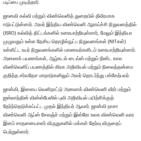
படிப்பை முடித்தார்.
ஜானவி கல்வி மற்றும் விண்வெளித் துறையில் தீவிரமாக
ஈடுபட்டுள்ளார். அவர் இந்திய விண்வெளி ஆராய்ச்சி நிறுவனத்தில்
(ISRO) கல்வித் திட்டங்களில் உரையாற்றியுள்ளார், மேலும் இந்தியா
முழுவதும் உள்ள தேசிய தொழில்நுட்ப நிறுவனங்கள் (NITகள்)
உள்ளிட்ட உயர் நிறுவனங்களில் மாணவர்களிடம் உரையாற்றியுள்ளார்.
அனலாக் பயணங்கள், ஆழ்கடல் டைவ்ஸ் மற்றும் நீண்ட கால
விண்வெளிப் பயணத்தில் கிரக அறிவியல் மற்றும் நிலைத்தன்மை
குறித்த சர்வதேச மாநாடுகளிலும் அவர் தொடர்ந்து பங்கேற்பவர்.
ஜான்வி, இளைய வெளிநாட்டு அனலாக் விண்வெளி வீரர் மற்றும்
ஐஸ்லாந்தின் வின்ஸ்பேஸில் புவி அறிவியல் பயிற்சிக்குத்
தேர்ந்தெடுக்கப்பட்ட முதல் இந்தியர் ஆவார். ஜான்வி நாசா
விண்வெளி ஆப்ஸ் சேலஞ்ச் மற்றும் இஸ்ரோ உலக விண்வெளி வார
இளம் சாதனையாளர் விருதுகளில் மக்கள் தேர்வு விருதைப்
பெற்றுள்ளார்.