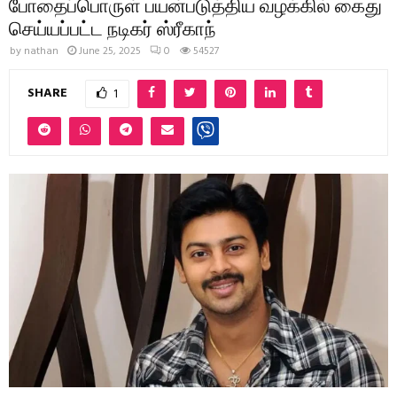
போதைப்பொருள் பயன்படுத்திய வழக்கில் கைது
செய்யப்பட்ட நடிகர் ஸ்ரீகாந்
by
nathan
June 25, 2025
0
54527
SHARE
1