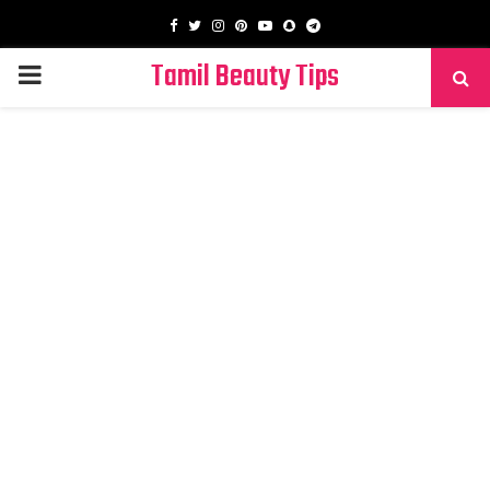
Facebook
Twitter
Instagram
Pinterest
Youtube
Snapchat
Telegram
Tamil Beauty Tips
PRIMARY
MENU