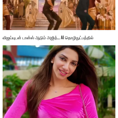
விஜய்யுடன் டான்ஸ் ஆடும் அஜித்… AI தொழிநுட்பத்தில்