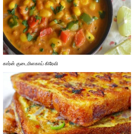
கார்ன் குடைமிளகாய் கிரேவி