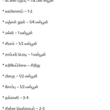
* கடலை பருப்பு – 1 டேபிள் ஸ்பூன்
* வரமிளகாய் – 1-2
* மஞ்சள் தூள் – 1/4 டீஸ்பூன்
* மல்லி – 1 டீஸ்பூன்
* சீரகம் – 1/2 டீஸ்பூன்
* சாம்பார் பொடி – 1 டீஸ்பூன்
* கறிவேப்பிலை – சிறிது
* மிளகு – 1/2 டீஸ்பூன்
* சோம்பு – 1/2 டீஸ்பூன்
* தக்காளி – 3-4
* சின்ன வெங்காயம் – 2-3