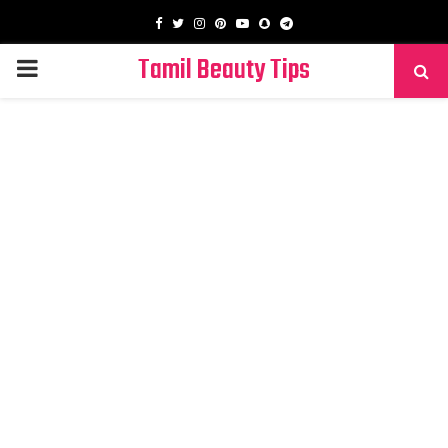
Facebook
Twitter
Instagram
Pinterest
Youtube
Snapchat
Telegram
Tamil Beauty Tips
PRIMARY
MENU