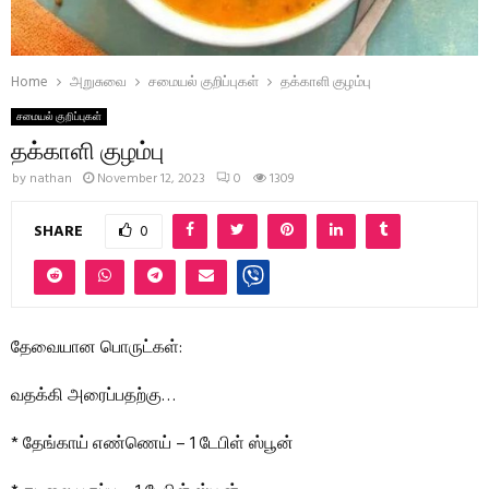
Home
அறுசுவை
சமையல் குறிப்புகள்
தக்காளி குழம்பு
சமையல் குறிப்புகள்
தக்காளி குழம்பு
by
nathan
November 12, 2023
0
1309
SHARE
0
தேவையான பொருட்கள்:
வதக்கி அரைப்பதற்கு…
* தேங்காய் எண்ணெய் – 1 டேபிள் ஸ்பூன்