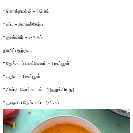
* கொத்தமல்லி – 1/2 கப்
* உப்பு – சுவைக்கேற்ப
* தண்ணீர் – 3-4 கப்
தாளிப்பதற்கு…
* தேங்காய் எண்ணெய் – 1 டீஸ்பூன்
* கடுகு – 1 டீஸ்பூன்
* சின்ன வெங்காயம் – 1 (நறுக்கியது)
* துருவிய தேங்காய் – 1/4 கப்