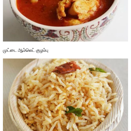
முட்டை ஆம்லெட் குழம்பு