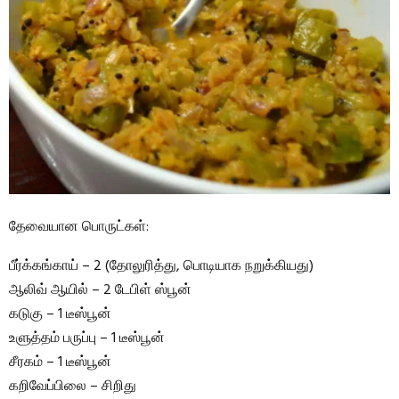
தேவையான பொருட்கள்:
பீர்க்கங்காய் – 2 (தோலுரித்து, பொடியாக நறுக்கியது)
ஆலிவ் ஆயில் – 2 டேபிள் ஸ்பூன்
கடுகு – 1 டீஸ்பூன்
உளுத்தம் பருப்பு – 1 டீஸ்பூன்
சீரகம் – 1 டீஸ்பூன்
கறிவேப்பிலை – சிறிது