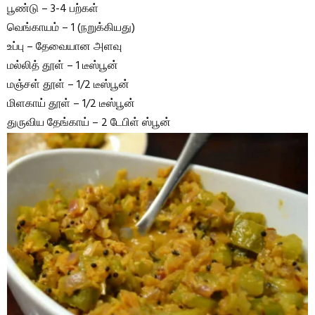
பூண்டு – 3-4 பற்கள்
வெங்காயம் – 1 (நறுக்கியது)
உப்பு – தேவையான அளவு
மல்லித் தூள் – 1 டீஸ்பூன்
மஞ்சள் தூள் – 1/2 டீஸ்பூன்
மிளகாய் தூள் – 1/2 டீஸ்பூன்
துருவிய தேங்காய் – 2 டேபிள் ஸ்பூன்