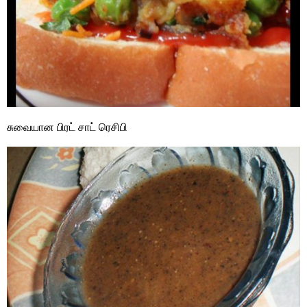
சுவையான பிரட் சாட் ரெசிபி