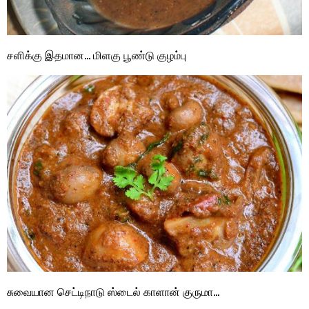
சளிக்கு இதமான… மிளகு பூண்டு குழம்பு
சுவையான செட்டிநாடு ஸ்டைல் காளான் குருமா…