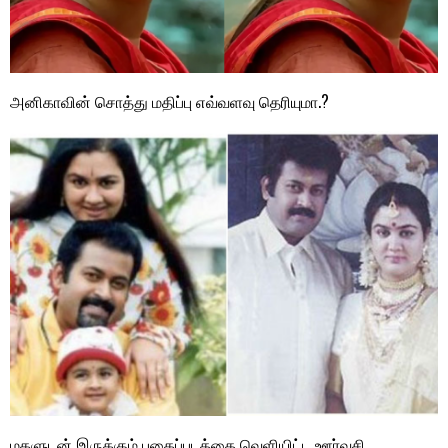
அனிகாவின் சொத்து மதிப்பு எவ்வளவு தெரியுமா.?
மகளுடன் இருக்கும் புகைப்படத்தை வெளியிட்ட ஊர்வசி