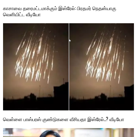
காசாவை தரைமட்டமாக்கும் இஸ்ரேல்: பிரதமர் நெதன்யாகு
வெளியிட்ட வீடியோ
வெள்ளை பாஸ்பரஸ் குண்டுகளை வீசியதா இஸ்ரேல்..? வீடியோ