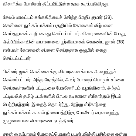
விசாரிக்க போலீசார் திட்டமிட்டுள்ளதாக கூறப்படுகிறது.
சேலம் மாவட்டம் சங்ககிரியைச் சேர்ந்த பிரதீப் குமார் (38),
சென்னை நுங்கம்பாக்கம் பகுதியில் கோகைன் விற்பனை
செய்ததாகக் கூறி கைது செய்யப்பட்டார். விசாரணையின் போது, ​​
ஆப்பிரிக்காவின் கயானாவை பூர்வீகமாகக் கொண்ட ஜான் (38)
என்பவர் கோகைன் சப்ளை செய்ததாக ஓசூரில் கைது
செய்யப்பட்டார்.
பின்னர் ஜான் சென்னைக்கு விசாரணைக்காக அழைத்துச்
செல்லப்பட்டார். அந்த நேரத்தில், அவர் போதைப்பொருள் சப்ளை
செய்தவர்களின் பட்டியலை போலீசாரிடம் வழங்கினார். அந்தப்
பட்டியலில் தமிழ் படங்களில் பிரபல நடிகரான ஸ்ரீகாந்தும் இடம்
பெற்றிருந்தார். இதைத் தொடர்ந்து, நேற்று ஸ்ரீகாந்தை
நுங்கம்பாக்கம் காவல் நிலையத்திற்கு போலீசார் வரவழைத்து
முழுமையான விசாரணை நடத்தினர்.
தான் ஒருபோதும் போதைப்பொருள் பயன்படுத்தியதில்லை என்று