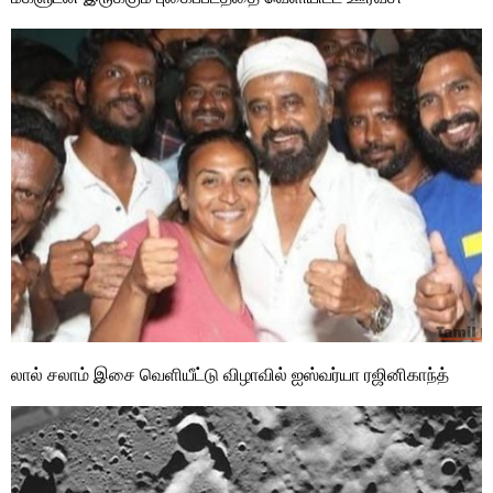
லால் சலாம் இசை வெளியீட்டு விழாவில் ஐஸ்வர்யா ரஜினிகாந்த்