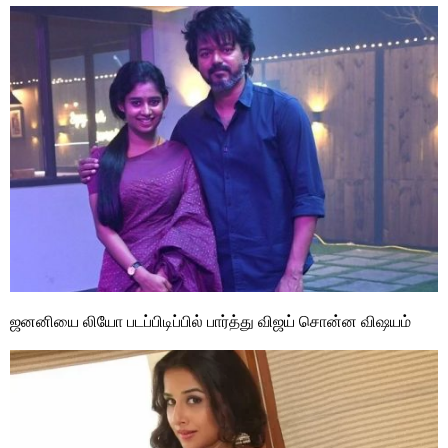
ஜனனியை லியோ படப்பிடிப்பில் பார்த்து விஜய் சொன்ன விஷயம்