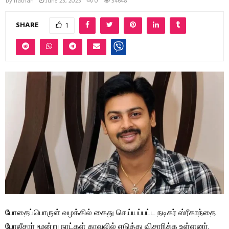
by
nathan
June 25, 2025
0
54648
SHARE
1
போதைப்பொருள் வழக்கில் கைது செய்யப்பட்ட நடிகர் ஸ்ரீகாந்தை
போலீசார் மூன்று நாட்கள் காவலில் எடுத்து விசாரிக்க உள்ளனர்.