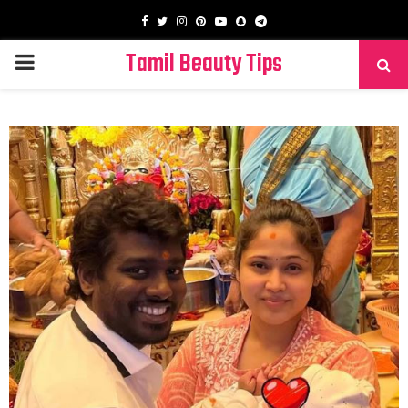
Facebook
Twitter
Instagram
Pinterest
Youtube
Snapchat
Telegram
Tamil Beauty Tips
PRIMARY
MENU