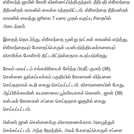
ஸ்ரீகாந்த் ஜாமீன் கோரி விண்ணப்பித்திருந்தார். நீதிபதி ஸ்ரீகாந்தை
நீதிமன்றக் காவலில் வைக்க உத்தரவிட்டார். ஸ்ரீகாந்தை நீதிமன்றக்
காவலில் வைத்து ஜூலை 7 வரை முதல் வகுப்பு சிறையில்
அடைத்தார்.
இதைத் தொடர்ந்து, ஸ்ரீகாந்தை மூன்று நாட்கள் காவலில் எடுத்து,
ஸ்ரீகாந்தையும் போதைப்பொருள் பயன்படுத்தியவர்களையும்
விசாரிக்க போலீசார் திட்டமிட்டுள்ளதாக கூறப்படுகிறது.
சேலம் மாவட்டம் சங்ககிரியைச் சேர்ந்த பிரதீப் குமார் (38),
சென்னை நுங்கம்பாக்கம் பகுதியில் கோகைன் விற்பனை
செய்ததாகக் கூறி கைது செய்யப்பட்டார். விசாரணையின் போது, ​​
ஆப்பிரிக்காவின் கயானாவை பூர்வீகமாகக் கொண்ட ஜான் (38)
என்பவர் கோகைன் சப்ளை செய்ததாக ஓசூரில் கைது
செய்யப்பட்டார்.
பின்னர் ஜான் சென்னைக்கு விசாரணைக்காக அழைத்துச்
செல்லப்பட்டார். அந்த நேரத்தில், அவர் போதைப்பொருள் சப்ளை