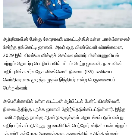
ஆந்திராவின் மேற்கு கோதாவரி மாவட்டத்தில் உள்ள பராக்கோலைச்
சேர்ந்த தங்கெட்டி ஜானவி. அவர் ஒரு விண்வெளி வீராங்கனை,
2029 இல் விண்வெளிக்குச் செல்லவுள்ளார். மின்னணுவியல்
மற்றும் தொடர்பு பொறியியலில் பட்டம் பெற்ற ஜானவி, நாசாவின்
மதிப்புமிக்க சர்வதேச விண்வெளி நிலைய (ISS) பணியை
வெற்றிகரமாக முடித்த முதல் இந்தியர் என்ற பெருமையைப்
பெற்றுள்ளார்.
அமெரிக்காவில் உள்ள டைட்டன் ஆர்பிட்டல் போர்ட் விண்வெளி
நிலையத்திற்கு பறக்க ஜானவி தேர்ந்தெடுக்கப்பட்டுள்ளார். இந்த
பணி அடுத்த நான்கு ஆண்டுகளுக்குள் தொடங்கப்படும் என்று
எதிர்பார்க்கப்படுகிறது. ஜானவியின் பெற்றோர் ஸ்ரீனிவாஸ் மற்றும்
பத்மஸ்ரீ, தற்போது வேலைக்காக குவைத்தில் வசிக்கின்றனர்.