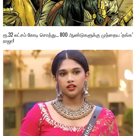
ரூ.32 லட்சம் கோடி சொத்து… 800 ஆண்டுகளுக்கு முந்தைய ‘தங்க’
ராஜா!