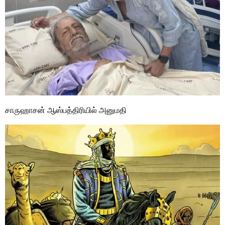
சாருஹாசன் ஆஸ்பத்திரியில் அனுமதி