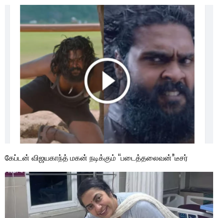
கேப்டன் விஜயகாந்த் மகன் நடிக்கும் “படைத்தலைவன்”டீசர்