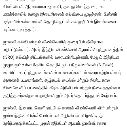
விண்வெளி ஆர்வலரான ஜானவி, தனது சொந்த ஊரான
பராக்கோலில் தனது இடைநிலைக் கல்வியை முடித்தார், பின்னர்
பஞ்சாபில் உள்ள லவ்லி தொழில்நுட்பக் கல்லூரியில் இளங்கலைப்
படிப்பை முடித்தார்.
ஜானவி கல்வி மற்றும் விண்வெளித் துறையில் தீவிரமாக
ஈடுபட்டுள்ளார். அவர் இந்திய விண்வெளி ஆராய்ச்சி நிறுவனத்தில்
(ISRO) கல்வித் திட்டங்களில் உரையாற்றியுள்ளார், மேலும் இந்தியா
முழுவதும் உள்ள தேசிய தொழில்நுட்ப நிறுவனங்கள் (NITகள்)
உள்ளிட்ட உயர் நிறுவனங்களில் மாணவர்களிடம் உரையாற்றியுள்ளார்.
அனலாக் பயணங்கள், ஆழ்கடல் டைவ்ஸ் மற்றும் நீண்ட கால
விண்வெளிப் பயணத்தில் கிரக அறிவியல் மற்றும் நிலைத்தன்மை
குறித்த சர்வதேச மாநாடுகளிலும் அவர் தொடர்ந்து பங்கேற்பவர்.
ஜான்வி, இளைய வெளிநாட்டு அனலாக் விண்வெளி வீரர் மற்றும்
ஐஸ்லாந்தின் வின்ஸ்பேஸில் புவி அறிவியல் பயிற்சிக்குத்
தேர்ந்தெடுக்கப்பட்ட முதல் இந்தியர் ஆவார். ஜான்வி நாசா