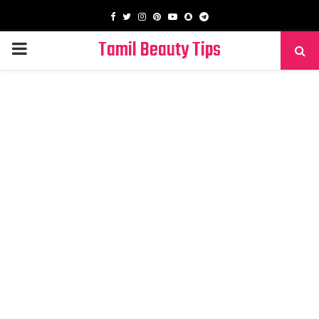
Facebook
Twitter
Instagram
Pinterest
Youtube
Snapchat
Telegram
Tamil Beauty Tips
PRIMARY
MENU