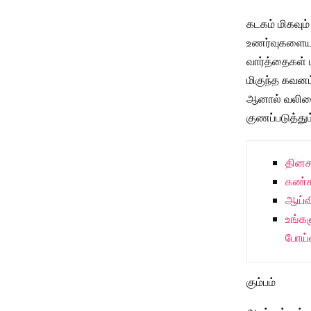
கடகம் மிகவும
உணர்வுகளையும
வார்த்தைகள் 
மிகுந்த கவனம்
ஆனால் வலியைப
குணப்படுத்து
தினசர
கண்க
ஆய்வ
உங்கள
போய்வ
கும்பம்