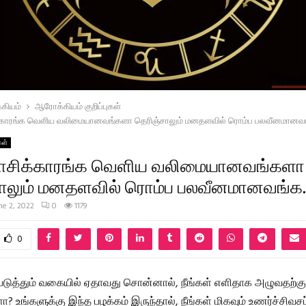
கியம்
ஆரோக்கியம் குறிப்புகள்
ிக்காரங்க வெளிய வலிமையானவங்களா தெரிஞ்சாலும் மனதளவில் ரொம்ப பலவீனமான
கள்
 ராசிக்காரங்க வெளிய வலிமையானவங்களா
சாலும் மனதளவில் ரொம்ப பலவீனமானவங்க
ne 2, 2022
0
1179
0
படுத்தும் வகையில் ஏதாவது சொன்னால், நீங்கள் எளிதாக அழுவதற்கு
ா? உங்களுக்கு இந்த பழக்கம் இருந்தால், நீங்கள் மிகவும் உணர்ச்சிவ