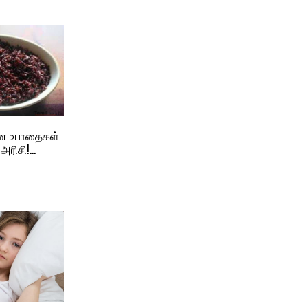
ான உபாதைகள்
ரிசி!…