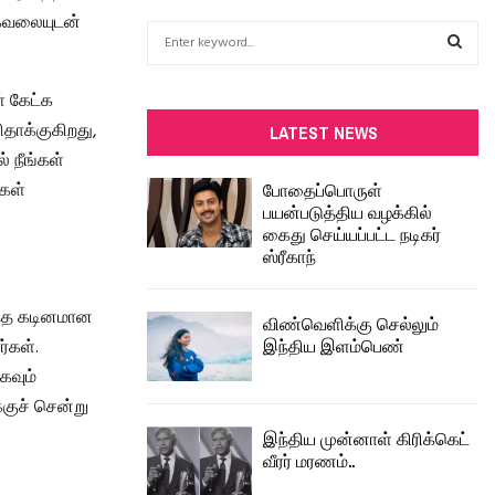
் கவலையுடன்
S
e
a
S
் கேட்க
r
c
ிதாக்குகிறது,
E
LATEST NEWS
h
 நீங்கள்
f
A
போதைப்பொருள்
ிகள்
o
பயன்படுத்திய வழக்கில்
r
R
கைது செய்யப்பட்ட நடிகர்
:
ஸ்ரீகாந்
C
H
ந்த கடினமான
விண்வெளிக்கு செல்லும்
இந்திய இளம்பெண்
ர்கள்.
கவும்
ுச் சென்று
இந்திய முன்னாள் கிரிக்கெட்
வீரர் மரணம்..