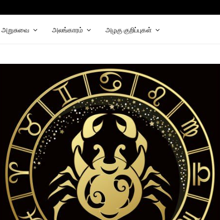
hat
elegram
அறுசுவை
அலங்காரம்
அழகு குறிப்புகள்