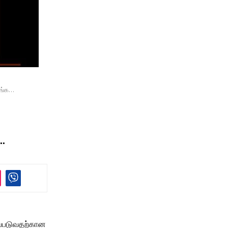
வங்க…
…
சப்படுவதற்கான