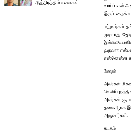
ஆத்திரத்தில் கணவன்
வாய்ப்புகள் அ
இருப்பதைக் கா
மற்றவர்கள் த
முடியாது. ஜோ
இல்லையெனில்
ஒருவரா என்பதை
என்னென்ன என்
மேஷம்
அவர்கள் மிக
வெளிப்புறத்தி
அவர்கள் சூடா
தலைகீழாக இர
அழுவார்கள்.
கடகம்