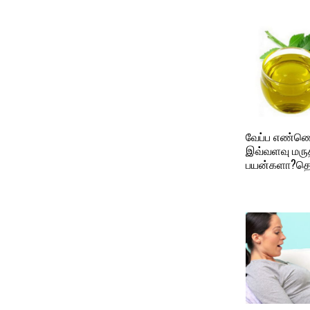
வேப்ப எண்ணெ
இவ்வளவு மரு
பயன்களா?தெர