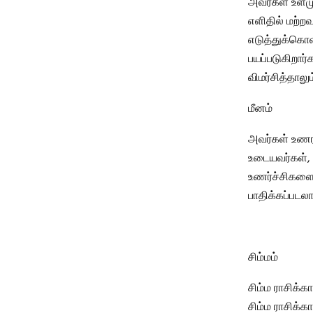
அவர்கள் உள்ம
எளிதில் மற்ற
எடுத்துக்கொள
பயப்படுகிறார
விமர்சித்தாலு
மீனம்
அவர்கள் உணர 
உடையவர்கள்,
உணர்ச்சிகளை 
பாதிக்கப்படல
சிம்மம்
சிம்ம ராசிக்க
சிம்ம ராசிக்க