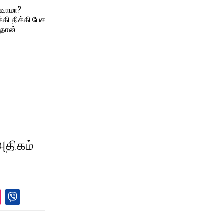
்வோமா?
்கி திக்கி பேச
தான்
அதிகம்