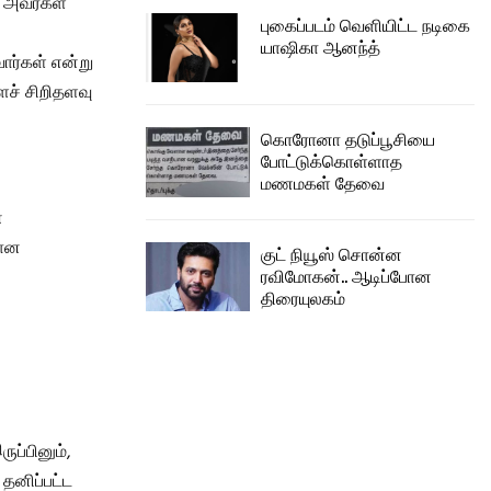
. அவர்கள்
புகைப்படம் வெளியிட்ட நடிகை
யாஷிகா ஆனந்த்
ார்கள் என்று
ைச் சிறிதளவு
கொரோனா தடுப்பூசியை
போட்டுக்கொள்ளாத
மணமகள் தேவை
்
யான
குட் நியூஸ் சொன்ன
ரவிமோகன்.. ஆடிப்போன
திரையுலகம்
ுப்பினும்,
 தனிப்பட்ட