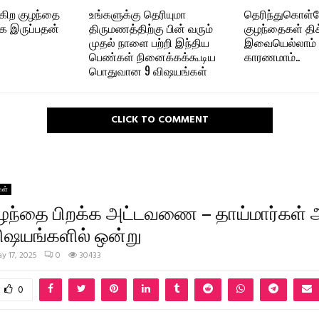
்கிற குழந்தை
உங்களுக்கு தெரியுமா
தெரிந்துகொள
 இருப்பதன்
திருமணத்திற்கு பின் வரும்
குழந்தைகள் திக
முதல் நாளை பற்றி இந்திய
இவையெல்லாம் 
பெண்கள் நினைக்கக்கூடிய
காரணமாம்..
பொதுவான 9 விஷயங்கள்
CLICK TO COMMENT
கள்
ந்தை பிறக்க அட்டவணை – தாய்மார்கள் 
விஷயங்களில் ஒன்று
y 17, 2025
0
30433
0