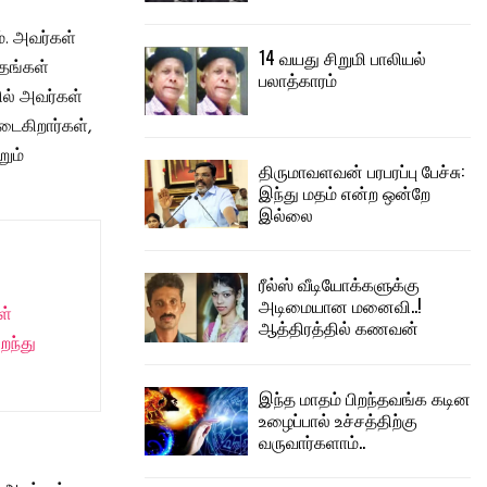
். அவர்கள்
14 வயது சிறுமி பாலியல்
 தங்கள்
பலாத்காரம்
ில் அவர்கள்
மடைகிறார்கள்,
ும்
திருமாவளவன் பரபரப்பு பேச்சு:
இந்து மதம் என்ற ஒன்றே
இல்லை
ரீல்ஸ் வீடியோக்களுக்கு
அடிமையான மனைவி..!
ள்
ஆத்திரத்தில் கணவன்
றந்து
இந்த மாதம் பிறந்தவங்க கடின
உழைப்பால் உச்சத்திற்கு
வருவார்களாம்..