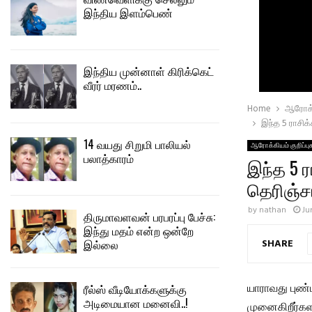
இந்திய இளம்பெண்
இந்திய முன்னாள் கிரிக்கெட்
வீரர் மரணம்..
Home
ஆரோக்
இந்த 5 ராச
14 வயது சிறுமி பாலியல்
ஆரோக்கியம் குறிப்பு
பலாத்காரம்
இந்த 5
தெரிஞ்
by
nathan
Ju
திருமாவளவன் பரபரப்பு பேச்சு:
இந்து மதம் என்ற ஒன்றே
SHARE
இல்லை
யாராவது புண்
ரீல்ஸ் வீடியோக்களுக்கு
அடிமையான மனைவி..!
முனைகிறீர்கள