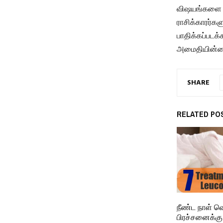
விஷயங்களை எட
ராசிக்காரர்க
பாதிக்கப்படக
அமைதியின்மை
SHARE
RELATED PO
நீண்ட நாள் வ
பிரச்சனைக்கு 