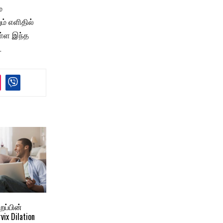
ம
ம் எளிதில்
ள்ள இந்த
.
றப்பின்
ix Dilation