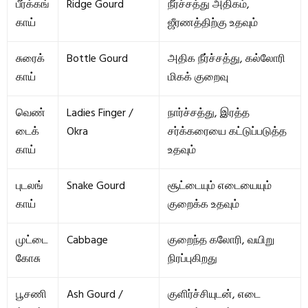
பீர்க்கங்
Ridge Gourd
நீர்ச்சத்து அதிகம்,
காய்
ஜீரணத்திற்கு உதவும்
சுரைக்
Bottle Gourd
அதிக நீர்ச்சத்து, கல்லோரி
காய்
மிகக் குறைவு
வெண்
Ladies Finger /
நார்ச்சத்து, இரத்த
டைக்
Okra
சர்க்கரையை கட்டுப்படுத்த
காய்
உதவும்
புடலங்
Snake Gourd
சூட்டையும் எடையையும்
காய்
குறைக்க உதவும்
முட்டை
Cabbage
குறைந்த கலோரி, வயிறு
கோசு
நிரப்புகிறது
பூசணி
Ash Gourd /
குளிர்ச்சியுடன், எடை