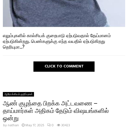
எலும்புகளில் கால்சியக் குறைபாடு ஏற்படுவதால் தேய்மானம்
ஏற்படுகின்றது. பெண்களுக்கு எந்த வயதில் ஏற்படுகிறது
தெரியுமா…?
CLICK TO COMMENT
ஆரோக்கியம் குறிப்புகள்
ஆண் குழந்தை பிறக்க அட்டவணை –
தாய்மார்கள் அதிகம் தேடும் விஷயங்களில்
ஒன்று
by
nathan
May 17, 2025
0
30423