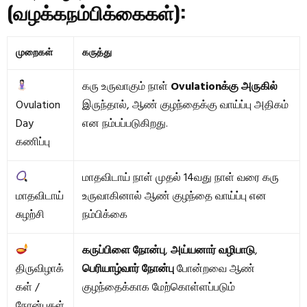
(வழக்கநம்பிக்கைகள்):
முறைகள்
கருத்து
கரு உருவாகும் நாள்
Ovulationக்கு அருகில்
Ovulation
இருந்தால், ஆண் குழந்தைக்கு வாய்ப்பு அதிகம்
Day
என நம்பப்படுகிறது.
கணிப்பு
மாதவிடாய் நாள் முதல் 14வது நாள் வரை கரு
மாதவிடாய்
உருவாகினால் ஆண் குழந்தை வாய்ப்பு என
சுழற்சி
நம்பிக்கை
கருப்பிளை நோன்பு
,
அய்யனார் வழிபாடு
,
திருவிழாக்
பெரியாழ்வார் நோன்பு
போன்றவை ஆண்
கள் /
குழந்தைக்காக மேற்கொள்ளப்படும்
நோன்புகள்