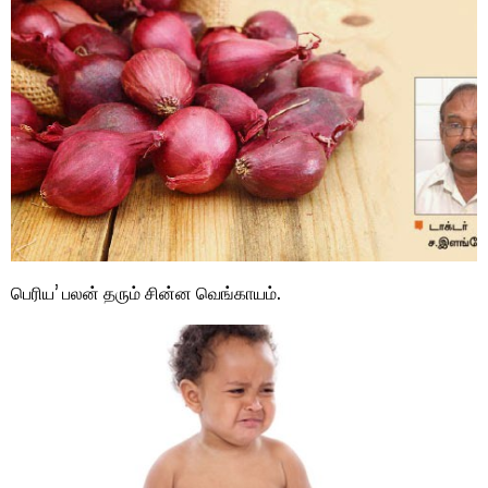
பெரிய’ பலன் தரும் சின்ன வெங்காயம்.