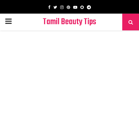
Facebook
Twitter
Instagram
Pinterest
Youtube
Snapchat
Telegram
Tamil Beauty Tips
PRIMARY
MENU