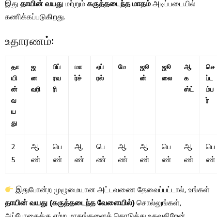
இது
தாயின் வயது
மற்றும்
கருத்தடைந்த மாதம்
அடிப்படையில்
கணிக்கப்படுகிறது.
உதாரணம்:
தா
ஜ
பிப்
மா
ஏப்
மே
ஜூ
ஜூ
ஆ
செ
யி
ன
ரவ
ர்ச்
ரல்
ன்
லை
க
ப்ட
ன்
வரி
ரி
ஸ்ட்
ம்ப
வ
ர்
ய
து
2
ஆ
பெ
ஆ
பெ
ஆ
ஆ
பெ
ஆ
பெ
5
ண்
ண்
ண்
ண்
ண்
ண்
ண்
ண்
ண்
இதுபோன்ற முழுமையான அட்டவணை தேவைப்பட்டால், உங்கள்
தாயின் வயது (கருத்தடைந்த வேளையில்)
சொல்லுங்கள்,
அப்போதைக்கு ஏற்ற மாதங்களைக் கொடுத்து உதவுகிறேன்.