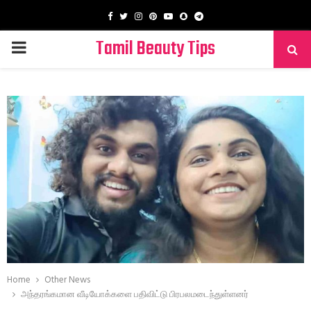
Facebook
Twitter
Instagram
Pinterest
Youtube
Snapchat
Telegram
Tamil Beauty Tips
PRIMARY
MENU
Home
Other News
அந்தரங்கமான வீடியோக்களை பதிவிட்டு பிரபலமடைந்துள்ளனர்