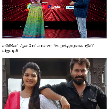
எலிமினேட் ஆன போட்டியாளரை மிக தரக்குறைவாக பதிவிட்ட
விஜய் டிவி!