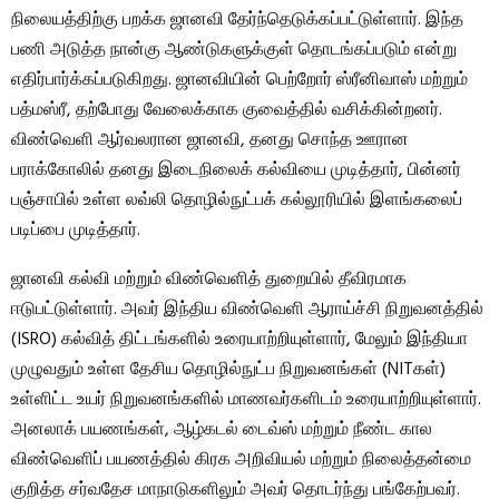
நிலையத்திற்கு பறக்க ஜானவி தேர்ந்தெடுக்கப்பட்டுள்ளார். இந்த
பணி அடுத்த நான்கு ஆண்டுகளுக்குள் தொடங்கப்படும் என்று
எதிர்பார்க்கப்படுகிறது. ஜானவியின் பெற்றோர் ஸ்ரீனிவாஸ் மற்றும்
பத்மஸ்ரீ, தற்போது வேலைக்காக குவைத்தில் வசிக்கின்றனர்.
விண்வெளி ஆர்வலரான ஜானவி, தனது சொந்த ஊரான
பராக்கோலில் தனது இடைநிலைக் கல்வியை முடித்தார், பின்னர்
பஞ்சாபில் உள்ள லவ்லி தொழில்நுட்பக் கல்லூரியில் இளங்கலைப்
படிப்பை முடித்தார்.
ஜானவி கல்வி மற்றும் விண்வெளித் துறையில் தீவிரமாக
ஈடுபட்டுள்ளார். அவர் இந்திய விண்வெளி ஆராய்ச்சி நிறுவனத்தில்
(ISRO) கல்வித் திட்டங்களில் உரையாற்றியுள்ளார், மேலும் இந்தியா
முழுவதும் உள்ள தேசிய தொழில்நுட்ப நிறுவனங்கள் (NITகள்)
உள்ளிட்ட உயர் நிறுவனங்களில் மாணவர்களிடம் உரையாற்றியுள்ளார்.
அனலாக் பயணங்கள், ஆழ்கடல் டைவ்ஸ் மற்றும் நீண்ட கால
விண்வெளிப் பயணத்தில் கிரக அறிவியல் மற்றும் நிலைத்தன்மை
குறித்த சர்வதேச மாநாடுகளிலும் அவர் தொடர்ந்து பங்கேற்பவர்.