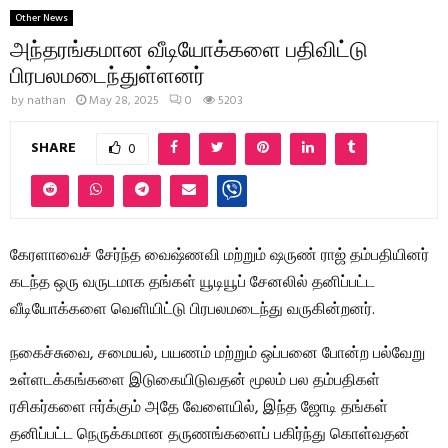
Other News
அந்தரங்கமான வீடியோக்களை பதிவிட்டு
பிரபலமடைந்துள்ளனர்
by
nathan
May 28, 2025
0
5203
SHARE
0
கேரளாவைச் சேர்ந்த வைஷ்ணவி மற்றும் ஷருண் ராஜ் தம்பதியினர்
கடந்த ஒரு வருடமாக தங்கள் யூடியூப் சேனலில் தனிப்பட்ட
வீடியோக்களை வெளியிட்டு பிரபலமடைந்து வருகின்றனர்.
நகைச்சுவை, சமையல், பயணம் மற்றும் ஒப்பனை போன்ற பல்வேறு
உள்ளடக்கங்களை இடுகையிடுவதன் மூலம் பல தம்பதிகள்
ரசிகர்களை ஈர்க்கும் அதே வேளையில், இந்த ஜோடி தங்கள்
தனிப்பட்ட நெருக்கமான தருணங்களைப் பகிர்ந்து கொள்வதன்