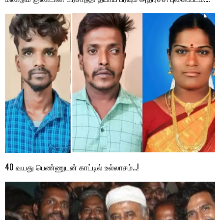
40 வயது பெண்ணுடன் காட்டில் உல்லாசம்…!