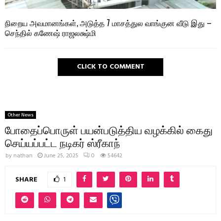
நிறைய அவமானங்கள், அடுத்த 7 மாசத்துல வாங்குன வீடு இது –
செந்தில் கணேஷ் ராஜலக்ஷ்மி
CLICK TO COMMENT
Other News
போதைப்பொருள் பயன்படுத்திய வழக்கில் கைது
செய்யப்பட்ட நடிகர் ஸ்ரீகாந்
by
nathan
June 25, 2025
0
54642
SHARE
1