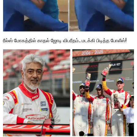
ரீல்ஸ் மோகத்தில் காதல் ஜோடி விபரீதம்.. மடக்கி பிடித்த போலீஸ்!