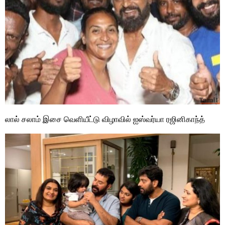
லால் சலாம் இசை வெளியீட்டு விழாவில் ஐஸ்வர்யா ரஜினிகாந்த்