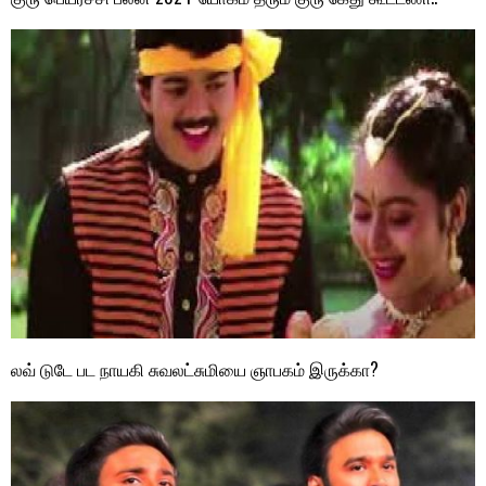
லவ் டுடே பட நாயகி சுவலட்சுமியை ஞாபகம் இருக்கா?