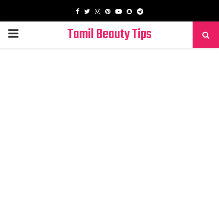
Facebook
Twitter
Instagram
Pinterest
Youtube
Snapchat
Telegram
Tamil Beauty Tips
PRIMARY
MENU