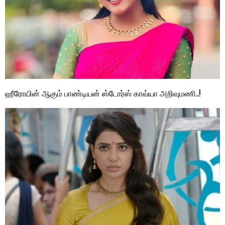
ஹீரோயின் ஆகும் பாண்டியன் ஸ்டோர்ஸ் காவ்யா அறிவுமணி..!