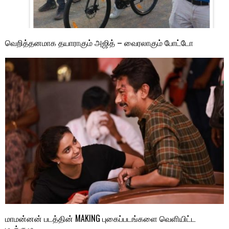
வெறித்தனமாக தயாராகும் அஜித் – வைரலாகும் போட்டோ
மாமன்னன் படத்தின் MAKING புகைப்படங்களை வெளியிட்ட
படக்குழு