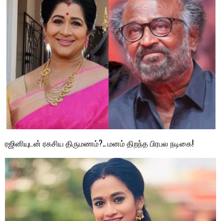
ரஜினியுடன் ரகசிய திருமணம்?.. மனம் திறந்த பிரபல நடிகை!