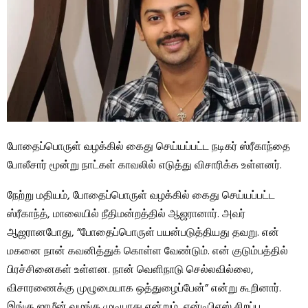
போதைப்பொருள் வழக்கில் கைது செய்யப்பட்ட நடிகர் ஸ்ரீகாந்தை
போலீசார் மூன்று நாட்கள் காவலில் எடுத்து விசாரிக்க உள்ளனர்.
நேற்று மதியம், போதைப்பொருள் வழக்கில் கைது செய்யப்பட்ட
ஸ்ரீகாந்த், மாலையில் நீதிமன்றத்தில் ஆஜரானார். அவர்
ஆஜரானபோது, ​​”போதைப்பொருள் பயன்படுத்தியது தவறு. என்
மகனை நான் கவனித்துக் கொள்ள வேண்டும். என் குடும்பத்தில்
பிரச்சினைகள் உள்ளன. நான் வெளிநாடு செல்லவில்லை,
விசாரணைக்கு முழுமையாக ஒத்துழைப்பேன்” என்று கூறினார்.
இங்கு ஜாமீன் வழங்க முடியாது என்றும், என்டிபிஎஸ் சிறப்பு