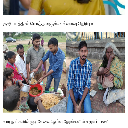
குஷி படத்தின் மொத்த வசூல்.. எவ்வளவு தெரியுமா
வார நாட்களில் ஐடி வேலை; ஓய்வு நேரங்களில் சமூகப் பணி