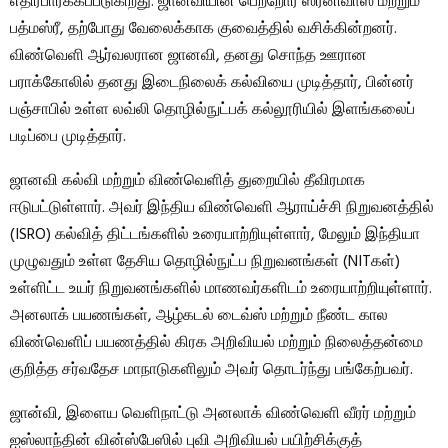
எதிர்பார்க்கப்படுகிறது. ஜானவியின் பெற்றோர் ஸ்ரீனிவாஸ் மற்றும்
பத்மஸ்ரீ, தற்போது வேலைக்காக குவைத்தில் வசிக்கின்றனர்.
விண்வெளி ஆர்வலரான ஜானவி, தனது சொந்த ஊரான
பராக்கோலில் தனது இடைநிலைக் கல்வியை முடித்தார், பின்னர்
பஞ்சாபில் உள்ள லவ்லி தொழில்நுட்பக் கல்லூரியில் இளங்கலைப்
படிப்பை முடித்தார்.
ஜானவி கல்வி மற்றும் விண்வெளித் துறையில் தீவிரமாக
ஈடுபட்டுள்ளார். அவர் இந்திய விண்வெளி ஆராய்ச்சி நிறுவனத்தில்
(ISRO) கல்வித் திட்டங்களில் உரையாற்றியுள்ளார், மேலும் இந்தியா
முழுவதும் உள்ள தேசிய தொழில்நுட்ப நிறுவனங்கள் (NITகள்)
உள்ளிட்ட உயர் நிறுவனங்களில் மாணவர்களிடம் உரையாற்றியுள்ளார்.
அனலாக் பயணங்கள், ஆழ்கடல் டைவ்ஸ் மற்றும் நீண்ட கால
விண்வெளிப் பயணத்தில் கிரக அறிவியல் மற்றும் நிலைத்தன்மை
குறித்த சர்வதேச மாநாடுகளிலும் அவர் தொடர்ந்து பங்கேற்பவர்.
ஜான்வி, இளைய வெளிநாட்டு அனலாக் விண்வெளி வீரர் மற்றும்
ஐஸ்லாந்தின் வின்ஸ்பேஸில் புவி அறிவியல் பயிற்சிக்குத்