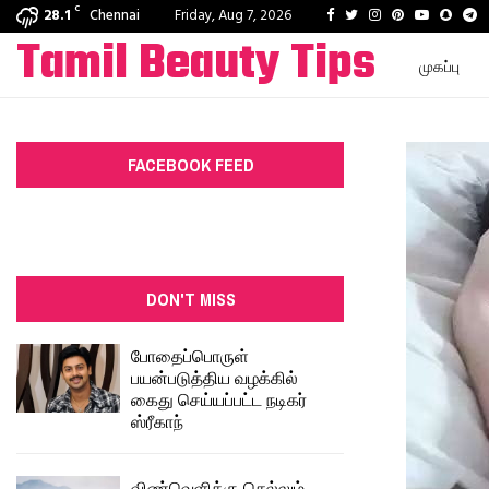
C
Facebook
Twitter
Instagram
Pinterest
Youtube
Snapc
T
28.1
Chennai
Friday, Aug 7, 2026
Tamil Beauty Tips
முகப்பு
FACEBOOK FEED
DON'T MISS
போதைப்பொருள்
பயன்படுத்திய வழக்கில்
கைது செய்யப்பட்ட நடிகர்
ஸ்ரீகாந்
விண்வெளிக்கு செல்லும்