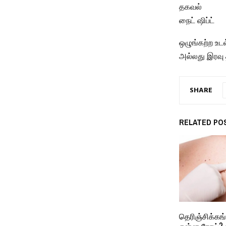
தகவல்
நைட் ஷிப்ட்
ஒழுங்கற்ற உட
அல்லது இரவு
SHARE
RELATED PO
தெரிஞ்சிக்கங
என்ன நோய்? 