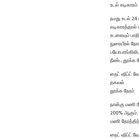
உடல் கடிகாரம்
நமது உடல் 24
கடிகாரத்தால் க
உடலையும் பாதி
நுரையீரல் நோ
பயோபாங்கிலிரு
நீண்ட தூக்க 
நைட் ஷிப்ட் 
தகவல்
தூக்க நேரம்
நான்கு மணி ந
200% ஆகும். 
மணி நேரத்திற
நைட் ஷிப்ட் 