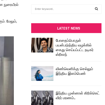
ான நுரையீரல்
S
e
a
S
ம். மேலும்,
r
c
E
LATEST NEWS
h
f
A
போதைப்பொருள்
o
பயன்படுத்திய வழக்கில்
r
R
கைது செய்யப்பட்ட நடிகர்
:
ஸ்ரீகாந்
C
H
விண்வெளிக்கு செல்லும்
இந்திய இளம்பெண்
இந்திய முன்னாள் கிரிக்கெட்
வீரர் மரணம்..