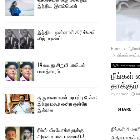
இந்திய இளம்பெண்
இந்திய முன்னாள் கிரிக்கெட்
வீரர் மரணம்..
Home
ஆரோக்
நீங்கள் நைட் 
14 வயது சிறுமி பாலியல்
ஆரோக்கியம் குறிப்பு
பலாத்காரம்
நீங்கள் 
தாக்கும்
by
nathan
Ja
திருமாவளவன் பரபரப்பு பேச்சு:
இந்து மதம் என்ற ஒன்றே
SHARE
இல்லை
நீங்கள் 4 மணி
ரீல்ஸ் வீடியோக்களுக்கு
அடிமையான மனைவி..!
அதிகமாகத் தூங