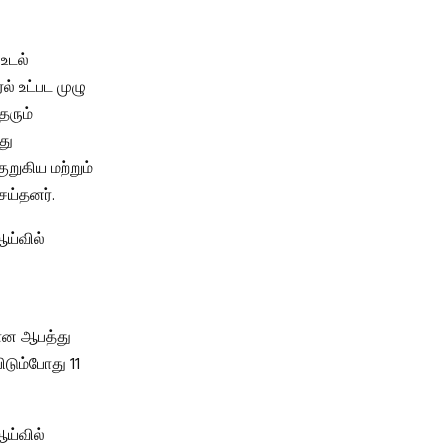
உடல்
ரல் உட்பட முழு
தரும்
து
ுறுகிய மற்றும்
ெய்தனர்.
ஆய்வில்
கான ஆபத்து
டும்போது 11
ஆய்வில்