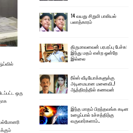
14 வயது சிறுமி பாலியல்
பலாத்காரம்
திருமாவளவன் பரபரப்பு பேச்சு:
இந்து மதம் என்ற ஒன்றே
இல்லை
ஆய்வில்
ரீல்ஸ் வீடியோக்களுக்கு
அடிமையான மனைவி..!
ஆத்திரத்தில் கணவன்
டப்பட்ட ஒரு
பதாக
இந்த மாதம் பிறந்தவங்க கடின
உழைப்பால் உச்சத்திற்கு
வருவார்களாம்..
. பல்மோனரி
்கும்