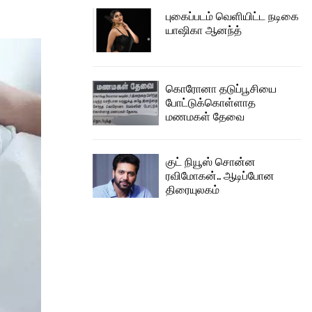
புகைப்படம் வெளியிட்ட நடிகை
யாஷிகா ஆனந்த்
கொரோனா தடுப்பூசியை
போட்டுக்கொள்ளாத
மணமகள் தேவை
குட் நியூஸ் சொன்ன
ரவிமோகன்.. ஆடிப்போன
திரையுலகம்