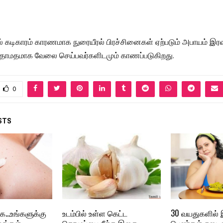
ல் கடிகாரம் காரணமாக நுரையீரல் பிரச்சினைகள் ஏற்படும் அபாயம் இ
 தாமதமாக வேலை செய்பவர்களிடமும் காணப்படுகிறது.
0
STS
்க…உங்களுக்கு
உடம்பில் உள்ள கெட்ட
30 வயதுகளில் இ
உங்கள்
கொழுப்பை நீக்க இதை
பெண்கள் எடை