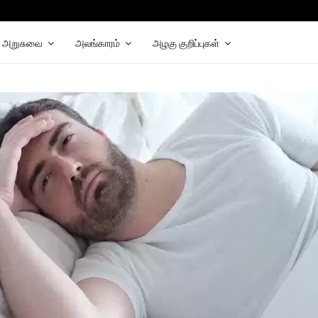
hat
elegram
அறுசுவை
அலங்காரம்
அழகு குறிப்புகள்