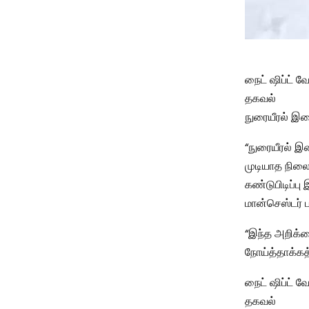
நைட் ஷிப்ட் 
தகவல்
நுரையீரல் இழ
“நுரையீரல் இ
முடியாத நிலை
கண்டுபிடிப்பு
மான்செஸ்டர் ப
“இந்த அறிக்க
நோய்த்தாக்கத்
நைட் ஷிப்ட் 
தகவல்