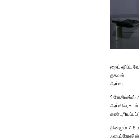
நைட் ஷிப்ட் 
தகவல்
ஆய்வு
‘ப்ரோசிடிங்ஸ
ஆய்வில், உடல்
கண்டறியப்பட்
தினமும் 7-8 
ஃபைப்ரோஸிஸ் 