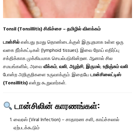
Tonsil (Tonsillitis) சிகிச்சை – தமிழில் விளக்கம்
டான்சில்
என்பது நமது தொண்டைக்குள் இருபுறமாக உள்ள ஒரு
வகை நீர்க்கட்டிகள் (lymphoid tissues). இவை நோய் எதிர்ப்பு
சக்திக்காக முக்கியமாக செயல்படுகின்றன. ஆனால் சில
சமயங்களில், அவை
வீக்கம்
,
வலி
,
அழற்சி
,
இருமல்
,
உறிஞ்சும் வலி
போன்ற அறிகுறிகளை உருவாக்கும். இதையே
டான்சிலைட்டிஸ்
(Tonsillitis)
என்று கூறுவார்கள்.
டான்சிலின் காரணங்கள்:
வைரஸ் (Viral Infection) – சாதாரண சளி, காய்ச்சலால்
ஏற்படக்கூடும்