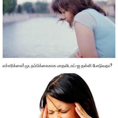
எச்சரிக்கை! மூடநம்பிக்கைகாக மாதவிடாய்-ஐ தள்ளி போடுவதா?