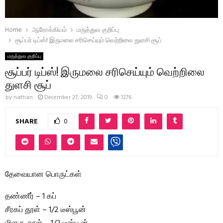
Home
ஆரோக்கியம்
மருத்துவ குறிப்பு
சூப்பர் டிப்ஸ்! இருமலை சரிசெய்யும் வெற்றிலை துளசி சூப்
மருத்துவ குறிப்பு
சூப்பர் டிப்ஸ்! இருமலை சரிசெய்யும் வெற்றிலை
துளசி சூப்
by
nathan
December 27, 2019
0
1276
SHARE
0
தேவையான பொருட்கள்
தண்ணீர் – 1 கப்
சீரகப் தூள் – 1/2 டீஸ்பூன்