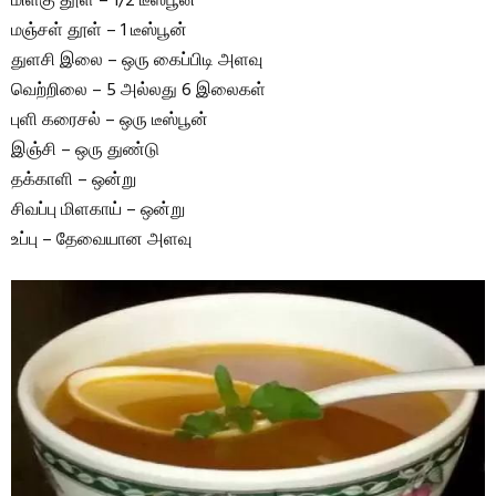
மிளகு தூள் – 1/2 டீஸ்பூன்
மஞ்சள் தூள் – 1 டீஸ்பூன்
துளசி இலை – ஒரு கைப்பிடி அளவு
வெற்றிலை – 5 அல்லது 6 இலைகள்
புளி கரைசல் – ஒரு டீஸ்பூன்
இஞ்சி – ஒரு துண்டு
தக்காளி – ஒன்று
சிவப்பு மிளகாய் – ஒன்று
உப்பு – தேவையான அளவு