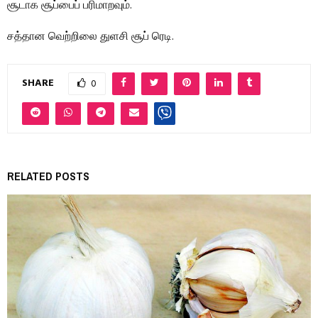
சூடாக சூப்பைப் பரிமாறவும்.
சத்தான வெற்றிலை துளசி சூப் ரெடி.
SHARE
0
RELATED POSTS