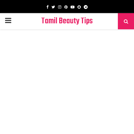
Facebook
Twitter
Instagram
Pinterest
Youtube
Snapchat
Telegram
Tamil Beauty Tips
PRIMARY
MENU