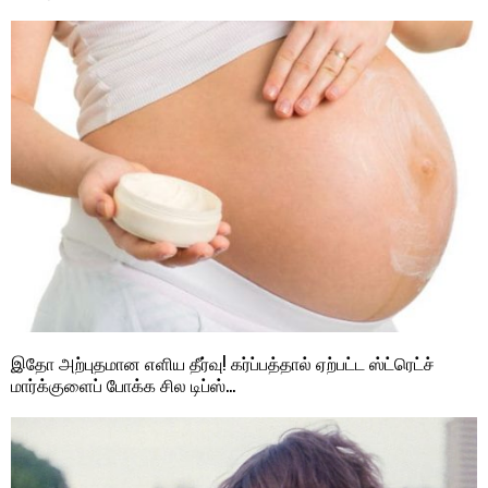
இதோ அற்புதமான எளிய தீர்வு! கர்ப்பத்தால் ஏற்பட்ட ஸ்ட்ரெட்ச்
மார்க்குளைப் போக்க சில டிப்ஸ்…