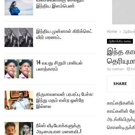
இந்திய இளம்பெண்
இந்திய முன்னாள் கிரிக்கெட்
Home
ஆரோக்
வீரர் மரணம்..
ஆரோக்கிய உணவு
இந்த கா
தெரியுமா
14 வயது சிறுமி பாலியல்
பலாத்காரம்
by
nathan
Fe
SHARE
திருமாவளவன் பரபரப்பு பேச்சு:
இந்து மதம் என்ற ஒன்றே
காய்கறிகளில்
இல்லை
காய்களின் தோ
அடங்கியிருக்
ரீல்ஸ் வீடியோக்களுக்கு
கொண்டிருக்க
அடிமையான மனைவி..!