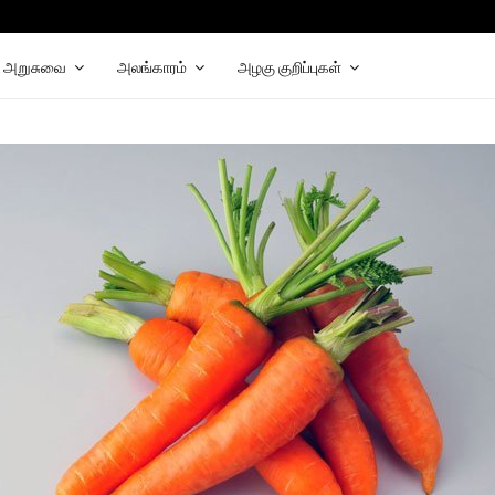
hat
elegram
அறுசுவை
அலங்காரம்
அழகு குறிப்புகள்