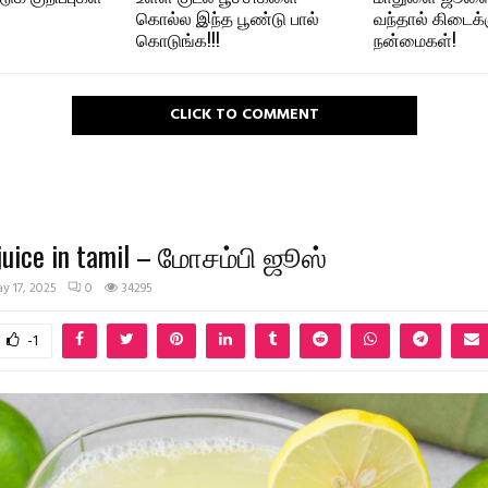
கொல்ல இந்த பூண்டு பால்
வந்தால் கிடைக்க
கொடுங்க!!!
நன்மைகள்!
CLICK TO COMMENT
juice in tamil – மோசம்பி ஜூஸ்
y 17, 2025
0
34295
-1