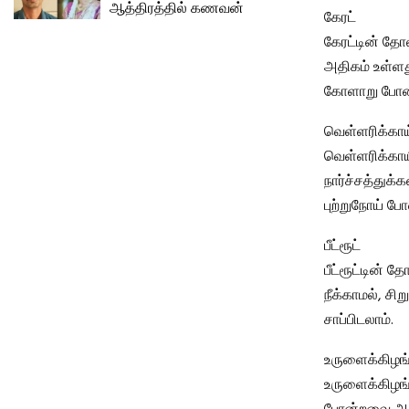
ஆத்திரத்தில் கணவன்
கேரட்
கேரட்டின் தோல
அதிகம் உள்ளத
கோளாறு போன்
வெள்ளரிக்காய
வெள்ளரிக்காய
நார்ச்சத்துக
புற்றுநோய் ப
பீட்ரூட்
பீட்ரூட்டின் த
நீக்காமல், சி
சாப்பிடலாம்.
உருளைக்கிழங
உருளைக்கிழங்க