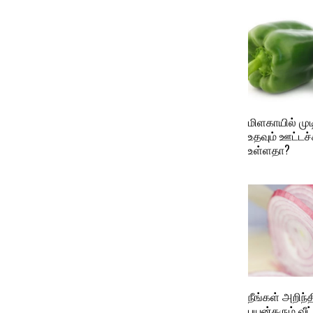
மிளகாயில் மு
உதவும் ஊட்டச்
உள்ளதா?
நீங்கள் அறிந்
பயன்தரும் வீட்