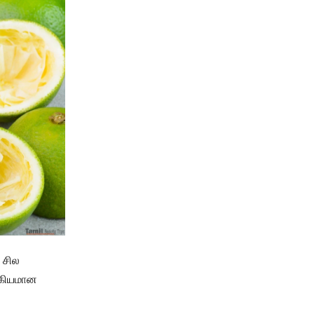
 சில
்கியமான