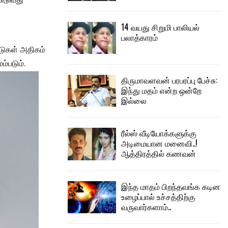
ிடுவது
14 வயது சிறுமி பாலியல்
பலாத்காரம்
டுகள் அதிகம்
்படும்.
திருமாவளவன் பரபரப்பு பேச்சு:
இந்து மதம் என்ற ஒன்றே
இல்லை
ரீல்ஸ் வீடியோக்களுக்கு
அடிமையான மனைவி..!
ஆத்திரத்தில் கணவன்
இந்த மாதம் பிறந்தவங்க கடின
உழைப்பால் உச்சத்திற்கு
வருவார்களாம்..