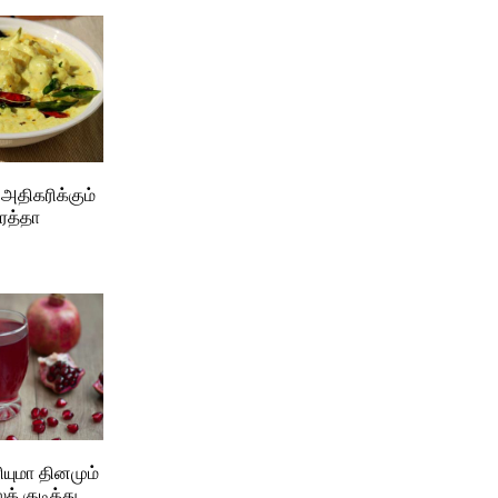
அதிகரிக்கும்
ைத்தா
ியுமா தினமும்
 குடித்து