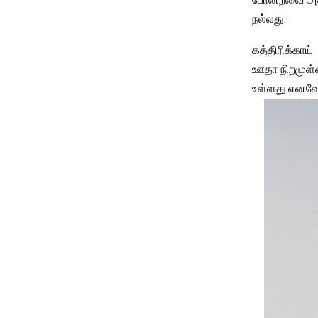
போன்றவை அதி
நல்லது.
கத்திரிக்காய்
ஊதா நிறமுள்ள
உள்ளது.எனவே 