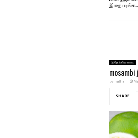
இதை படிங்க…
ஆரோக்கிய உணவு
mosambi 
by
nathan
Ma
SHARE