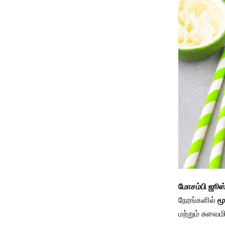
மோசம்பி ஜூஸ
நேரங்களில்
மூ
மற்றும் சுவைம