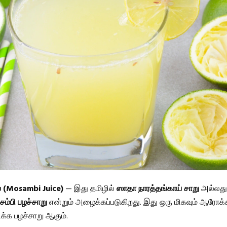
் (Mosambi Juice)
— இது தமிழில்
ஸாதா நாரத்தங்காய் சாறு
அல்லது
சம்பி பழச்சாறு
என்றும் அழைக்கப்படுகிறது. இது ஒரு மிகவும் ஆரோக
ிக்க பழச்சாறு ஆகும்.