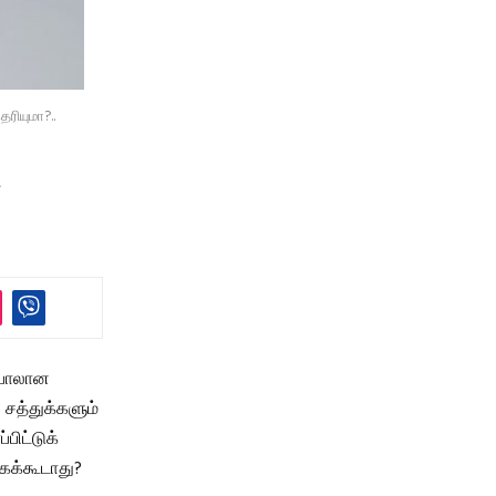
ரியுமா?..
்
்பாலான
 சத்துக்களும்
பிட்டுக்
கக்கூடாது?