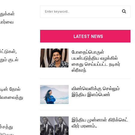
S
துக்கள்
e
a
பார்வை
S
r
c
E
LATEST NEWS
h
f
A
ட்டுகள்,
போதைப்பொருள்
o
பயன்படுத்திய வழக்கில்
ும் குடல்
r
R
கைது செய்யப்பட்ட நடிகர்
:
ஸ்ரீகாந்
C
H
விண்வெளிக்கு செல்லும்
ட்டின் தோல்
இந்திய இளம்பெண்
ு வேகவைத்து
இந்திய முன்னாள் கிரிக்கெட்
வீரர் மரணம்..
ச்சத்து