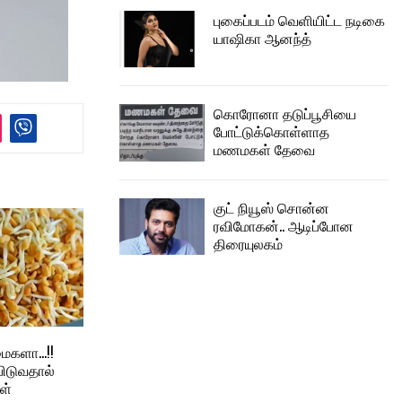
புகைப்படம் வெளியிட்ட நடிகை
யாஷிகா ஆனந்த்
கொரோனா தடுப்பூசியை
போட்டுக்கொள்ளாத
மணமகள் தேவை
குட் நியூஸ் சொன்ன
ரவிமோகன்.. ஆடிப்போன
திரையுலகம்
ைகளா…!!
பிடுவதால்
ள்