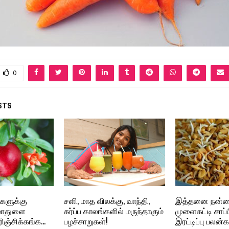
0
STS
களுக்கு
சளி, மாத விலக்கு, வாந்தி,
இத்தனை நன்ம
 மாதுளை
கர்ப்ப காலங்களில் மருந்தாகும்
முளைகட்டி சாப்
ஞ்சிக்கங்க…
பழச்சாறுகள்!
இரட்டிப்பு பலன்க