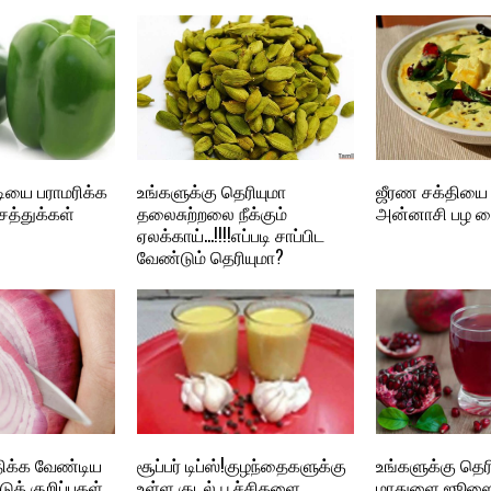
டியை பராமரிக்க
உங்களுக்கு தெரியுமா
ஜீரண சக்தியை 
சத்துக்கள்
தலைசுற்றலை நீக்கும்
அன்னாசி பழ ர
ஏலக்காய்…!!!!எப்படி சாப்பிட
வேண்டும் தெரியுமா?
திக்க வேண்டிய
சூப்பர் டிப்ஸ்!குழந்தைகளுக்கு
உங்களுக்கு தெர
டுக் குறிப்புகள்
உள்ள குடல் பூச்சிகளை
மாதுளை ஜூஸைக்