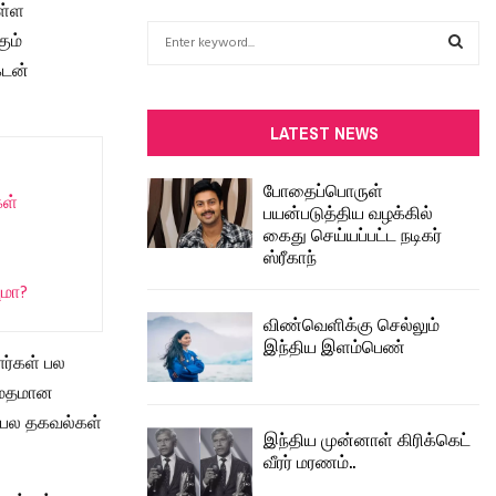
ள்ள
S
ும்
e
கடன்
a
S
r
c
E
LATEST NEWS
h
f
A
போதைப்பொருள்
o
கள்
பயன்படுத்திய வழக்கில்
r
R
கைது செய்யப்பட்ட நடிகர்
:
ஸ்ரீகாந்
C
ுமா?
H
விண்வெளிக்கு செல்லும்
இந்திய இளம்பெண்
ார்கள் பல
தாமதமான
் பல தகவல்கள்
இந்திய முன்னாள் கிரிக்கெட்
வீரர் மரணம்..