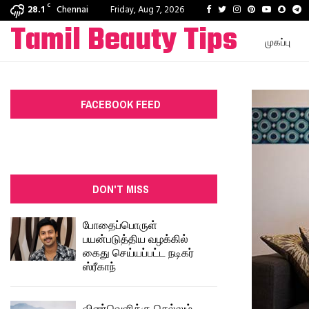
C
Facebook
Twitter
Instagram
Pinterest
Youtube
Snapc
T
28.1
Chennai
Friday, Aug 7, 2026
Tamil Beauty Tips
முகப்பு
FACEBOOK FEED
DON'T MISS
போதைப்பொருள்
பயன்படுத்திய வழக்கில்
கைது செய்யப்பட்ட நடிகர்
ஸ்ரீகாந்
விண்வெளிக்கு செல்லும்