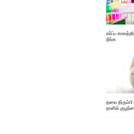
கர்ப்ப காலத்த
நீங்க
தலை திரும்ப
நாளில் குழந்த