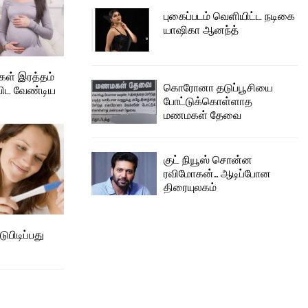
புகைப்படம் வெளியிட்ட நடிகை
யாஷிகா ஆனந்த்
கள் இரத்தம்
கொரோனா தடுப்பூசியை
பிட வேண்டிய
போட்டுக்கொள்ளாத
மணமகள் தேவை
குட் நியூஸ் சொன்ன
ரவிமோகன்.. ஆடிப்போன
திரையுலகம்
ுபிடிப்பது