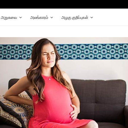
hat
elegram
அறுசுவை
அலங்காரம்
அழகு குறிப்புகள்