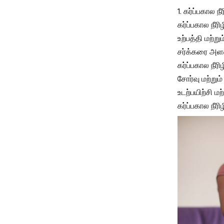
1. கர்ப்பகால நீர
கர்ப்பகால நீர
உற்பத்தி மற்ற
சர்க்கரை அளவ
கர்ப்பகால நீர
சோர்வு மற்ற
உடற்பயிற்சி ம
கர்ப்பகால நீர