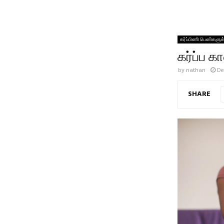
கர்ப்பிணி பெண்களுக
கர்ப்ப க
by
nathan
De
SHARE