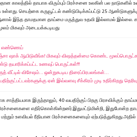
ான காலத்தில் தாயாக விரும்பும் பிரச்சனை உலகின் பல நாடுகளில் உ
உள்ளது. செயற்கை கருவூட்டல் கண்டுபிடிக்கப்பட்டு 25 ஆண்டுகளுக்க
ஆனால் இந்த தாமதமான தாய்மை மருத்துவ உதவி இல்லாமல் இல்லை. 
ூலம் மிகவும் அடையக்கூடியது
ல’ எண்ணெய்
ஞ்சா ஷாக் ஆயிடுவீங்க! மிகவும் விஷத்தன்மை கொண்ட மூலப்பொருட்
ு தயாரிக்கப்பட்ட உணவுப் பொருட்கள்!!!
த் வீட்டில் விசேஷம்… ஒன்றுகூடிய திரைப்பிரபலங்கள்…
திற்குட்பட்டவர்களுக்கு ஏன் இவ்வளவு சீக்கிரம் முடி உதிர்கிறது தெரிய
ாக சாத்தியமாக இருந்தாலும், 40 வயதிற்குப் பிறகு பிரசவிக்கும் தாய்ம
 பிரச்சனைகளை எதிர்கொள்கின்றனர்.இதுமட்டுமின்றி, இதுபோன்ற 
மற்றும் உளவியல் ரீதியான பிரச்சனைகளையும் ஏற்படுத்துகிறது.அதில