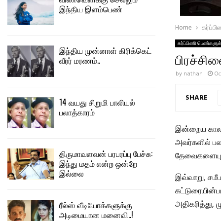
இந்திய இளம்பெண்
Home
கர்ப்ப
கர்ப்பிணி பெண்களுக
இந்திய முன்னாள் கிரிக்கெட்
பிரச்சி
வீரர் மரணம்..
by
nathan
Oc
SHARE
14 வயது சிறுமி பாலியல்
பலாத்காரம்
இன்றைய காலகட
அவர்களில் பல
திருமாவளவன் பரபரப்பு பேச்சு:
தேவைகளையும் 
இந்து மதம் என்ற ஒன்றே
இல்லை
இவ்வாறு, சமீப
கட்டுரையின்
அதிகரித்து, ம
ரீல்ஸ் வீடியோக்களுக்கு
அடிமையான மனைவி..!