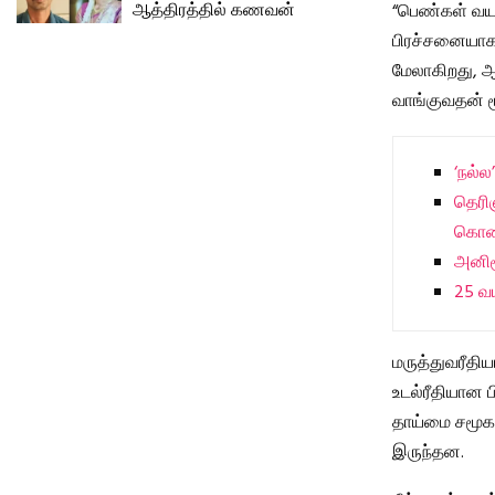
ஆத்திரத்தில் கணவன்
“பெண்கள் வயத
பிரச்சனையாக 
மேலாகிறது, 
வாங்குவதன் ம
‘நல்
தெரி
கொண்ட
அனிரூ
25 வய
மருத்துவரீதிய
உடல்ரீதியான
தாய்மை சமூக 
இருந்தன.