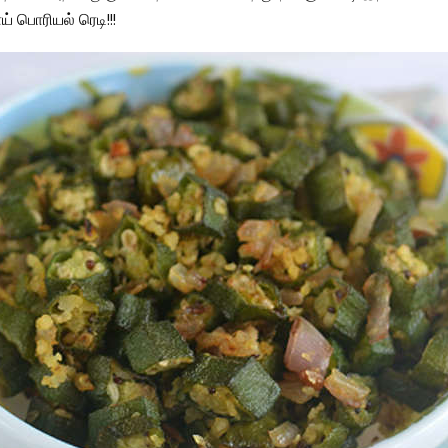
 பொரியல் ரெடி!!!