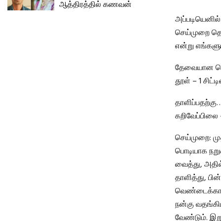
ஆத்திரத்தில் கணவன்
அப்படியெனில்
செய்முறை தெள
என்று எங்களு
தேவையான பொரு
தூள் – 1 சிட்
தாளிப்பதற்கு… 
கறிவேப்பிலை 
செய்முறை: மு
பொடியாக நறு
வைத்து, அதில
தாளித்து, பி
வெண்டைக்காயை
நன்கு வதங்கிய
வேண்டும். இறு