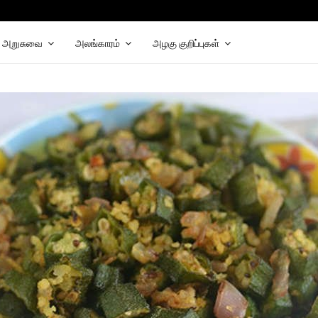
hat
elegram
அறுசுவை
அலங்காரம்
அழகு குறிப்புகள்