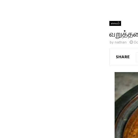
சைவம்
வறுத்தர
by
nathan
Oc
SHARE