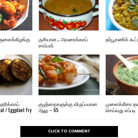
ருளைக்கிழங்கு
ருசியான… அவரைக்காய்
தர்பூசணிக் கூட்
சாம்பார்
தரிக்காய்
குழந்தைகளுக்கு விருப்பமான
முளைக்கீரை தயி
al / Eggplant Fry
ஆலு – 65
செய்வது எப்படி
CLICK TO COMMENT