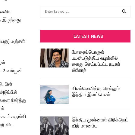
S
 எளிய
e
ி இருந்தது
a
S
r
c
E
LATEST NEWS
h
யது) மஞ்சள்
f
A
போதைப்பொருள்
o
பயன்படுத்திய வழக்கில்
r
R
ூன்
கைது செய்யப்பட்ட நடிகர்
:
ஸ்ரீகாந்
2 டீஸ்பூன்
C
, பின்
H
விண்வெளிக்கு செல்லும்
டுப்பில்
இந்திய இளம்பெண்
களை சேர்த்து
ல்
ாய் சுருங்கி
இந்திய முன்னாள் கிரிக்கெட்
ளறி விட
வீரர் மரணம்..