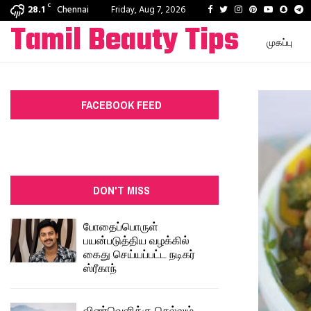
C
Facebook
Twitter
Instagram
Pinterest
Youtube
Snapc
T
28.1
Chennai
Friday, Aug 7, 2026
Tamil Beauty Tips
முகப்பு
FACEBOOK FEED
DON'T MISS
போதைப்பொருள்
பயன்படுத்திய வழக்கில்
கைது செய்யப்பட்ட நடிகர்
ஸ்ரீகாந்
விண்வெளிக்கு செல்லும்