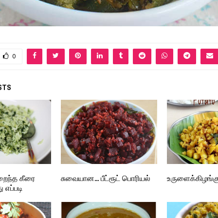
0
STS
ிறைந்த கீரை
சுவையான… பீட்ரூட் பொரியல்
உருளைக்கிழங்க
 எப்படி