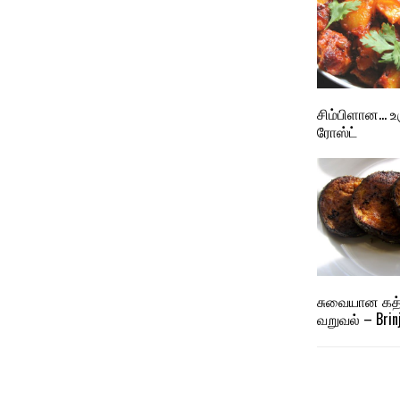
சிம்பிளான… உ
ரோஸ்ட்
சுவையான கத்
வறுவல் – Brinj