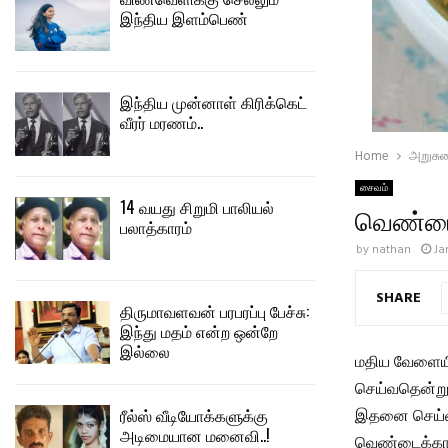
இந்திய இளம்பெண்
இந்திய முன்னாள் கிரிக்கெட்
வீரர் மரணம்..
Home
அறுசு
சைவம்
14 வயது சிறுமி பாலியல்
வெண்டை
பலாத்காரம்
by
nathan
Ja
SHARE
திருமாவளவன் பரபரப்பு பேச்சு:
இந்து மதம் என்ற ஒன்றே
இல்லை
மதிய வேளையில
செய்வதென்று 
ரீல்ஸ் வீடியோக்களுக்கு
இதனை செய்வத
அடிமையான மனைவி..!
வெண்டைக்காய