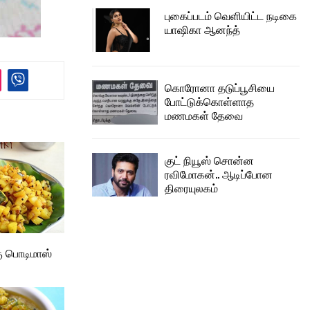
புகைப்படம் வெளியிட்ட நடிகை
யாஷிகா ஆனந்த்
கொரோனா தடுப்பூசியை
போட்டுக்கொள்ளாத
மணமகள் தேவை
குட் நியூஸ் சொன்ன
ரவிமோகன்.. ஆடிப்போன
திரையுலகம்
ு பொடிமாஸ்