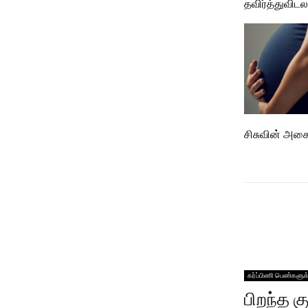
தவிர்த்துவிடல
சிசுவின் அச
கர்ப்பிணி பெண்களுக
பிறந்த 