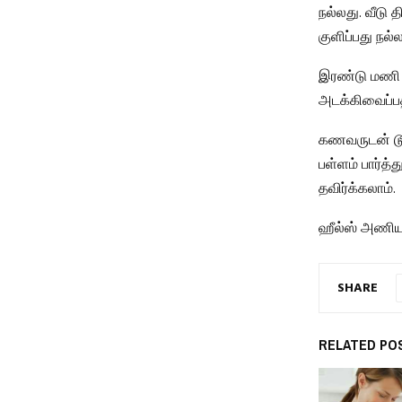
நல்லது. வீடு
குளிப்பது நல்ல
இரண்டு மணி நே
அடக்கிவைப்பதால
கணவருடன் டூவ
பள்ளம் பார்த்
தவிர்க்கலாம்.
ஹீல்ஸ் அணியவே
SHARE
RELATED PO