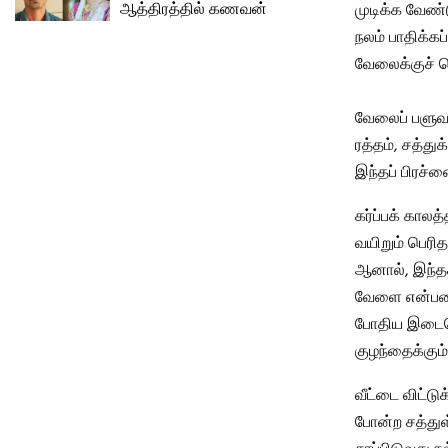
ஆத்திரத்தில் கணவன்
முடிக்க வேண்
நலம் பாதிக்கப
வேலைக்குச் செ
வேலைப் பளுவா
ரத்தம், சத்த
இந்தப் பிரச்ன
கர்ப்பக் கால
வயிறும் பெரி
ஆனால், இந்தத
வேளை என்பதை,
போதிய இடைவெ
குழந்தைக்கு
வீட்டை விட்டு
போன்ற சத்துள