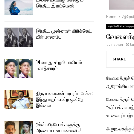
இந்திய இளம்பெண்
Home
ஆரோக்
கர்ப்பிணி பெண்களுக
இந்திய முன்னாள் கிரிக்கெட்
வேலைக்கு
வீரர் மரணம்..
by
nathan
Ja
SHARE
14 வயது சிறுமி பாலியல்
பலாத்காரம்
வேலைக்குச் ச
ஆரோக்கியமான
திருமாவளவன் பரபரப்பு பேச்சு:
இந்து மதம் என்ற ஒன்றே
வேலைக்குச் செ
இல்லை
“கர்ப்பக் கால
உடலையும் உற்
ரீல்ஸ் வீடியோக்களுக்கு
அலுவலகத்துக
அடிமையான மனைவி..!