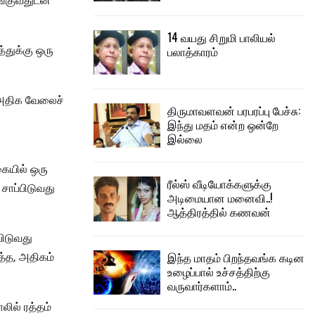
ீங்குவதுடன்
14 வயது சிறுமி பாலியல்
்துக்கு ஒரு
பலாத்காரம்
 அதிக வேலைச்
திருமாவளவன் பரபரப்பு பேச்சு:
இந்து மதம் என்ற ஒன்றே
இல்லை
கையில் ஒரு
ரீல்ஸ் வீடியோக்களுக்கு
சாப்பிடுவது
அடிமையான மனைவி..!
ஆத்திரத்தில் கணவன்
ிடுவது
இந்த மாதம் பிறந்தவங்க கடின
த்த, அதிகம்
உழைப்பால் உச்சத்திற்கு
வருவார்களாம்..
லில் ரத்தம்