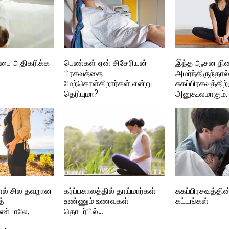
ரப்பை அதிகரிக்க
பெண்கள் ஏன் சிசேரியன்
இந்த ஆசன நில
பிரசவத்தை
அமர்ந்திருந்தால
மேற்கொள்கிறார்கள் என்று
சுகப்பிரசவத்திற்
தெரியுமா?
அனுகூலமாகும்.
தால் சில தவறான
கர்ப்பகாலத்தில் தாய்மார்கள்
சுகப்பிரசவத்தின
்
உண்ணும் உணவுகள்
கட்டங்கள்
ொண்டாலே,
தொடர்பில்…