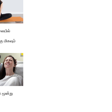
ையில்
்
கு மிகவும்
் மூன்று