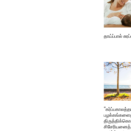
தாய்ப்பால் சு
“கர்ப்பகாலத்
பழக்கங்களைத
திருத்திக்க
சிசேரியனைத்