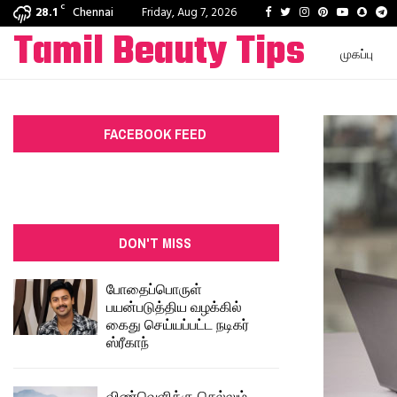
C
Facebook
Twitter
Instagram
Pinterest
Youtube
Snapc
T
28.1
Chennai
Friday, Aug 7, 2026
Tamil Beauty Tips
முகப்பு
FACEBOOK FEED
DON'T MISS
போதைப்பொருள்
பயன்படுத்திய வழக்கில்
கைது செய்யப்பட்ட நடிகர்
ஸ்ரீகாந்
விண்வெளிக்கு செல்லும்