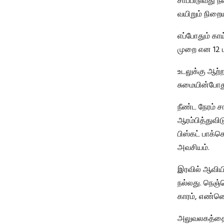
சாப்பிடுவது ந
வயிறும் நிறையு
எப்போதும் கா
முறை என 12 டம
உடலுக்கு ஆற்
சுமையின்போது,
நீண்ட நேரம் 
ஆரம்பித்துவிட
பிஸ்கட் பாக்
அவசியம்.
இரவில் ஆவியி
நல்லது. நெஞ்ச
காரம், எண்ணெ
அலுவலகத்தைச் 