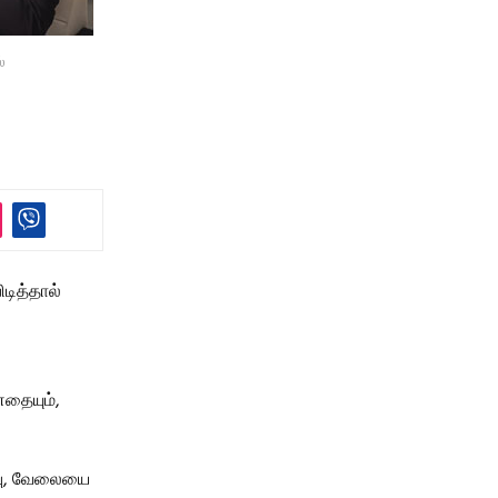
்
டித்தால்
னதையும்,
்பு, வேலையை