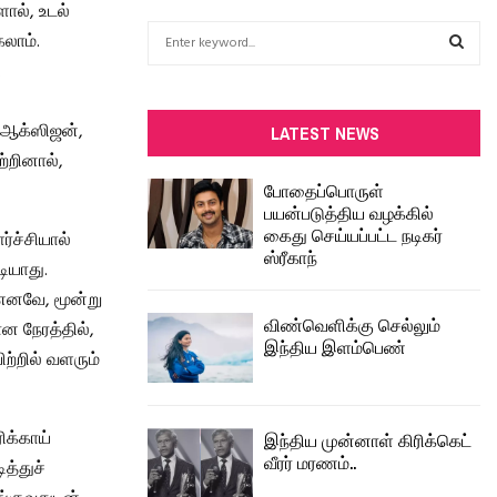
ால், உடல்
S
கலாம்.
e
.
a
S
r
c
ய ஆக்ஸிஜன்,
E
LATEST NEWS
h
்றினால்,
f
A
போதைப்பொருள்
o
பயன்படுத்திய வழக்கில்
r
R
கைது செய்யப்பட்ட நடிகர்
்ச்சியால்
:
ஸ்ரீகாந்
C
ியாது.
 எனவே, மூன்று
H
விண்வெளிக்கு செல்லும்
ன நேரத்தில்,
இந்திய இளம்பெண்
்றில் வளரும்
ிக்காய்
இந்திய முன்னாள் கிரிக்கெட்
வீரர் மரணம்..
த்துச்