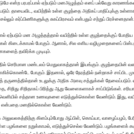
டுமே என்ற பரபரப்பால் ஏற்படும் மனஅழுத்தம் எனப் பல்வேறு காரணங்கள
்படும். தாயைவிட, வயிற்றில் உள்ள குழந்தை அதிகப் பாதிப்புக்கு உள்ளா
ல்லும் கர்ப்பிணிகளுக்கு சுகப்பிரசவம் என்பதும் சற்றுப் பிரச்னைதான்
ல் ஏற்படும் மன அழுத்தத்தால் வயிற்றில் உள்ள குழந்தைக்குப் போதி
ுக்கள் கிடைக்காமல் போகும். ஆனால், சில எளிய வழிமுறைகளைப் பின்பற
ைகளைத் தவிர்க்க முடியும்.
த்தில் செரிமான மண்டலம் மெதுவாகத்தான் இயங்கும். குழந்தையின் வளர
தாகிக்கொண்டே போகும். இதனால், ஒரே நேரத்தில் நன்றாகச் சாப்பிட முட
் தருணத்தில்தான் உடலுக்கு அதிக அளவு சத்துக்கள் தேவைப்படும்.
 சிறிது சிறிதாகப் பிரித்து ஆறு வேளைகளாகச் சாப்பிடுங்கள். சரியா
ளியில் சத்தான உணவுகளை எடுத்துக்கொள்ள வேண்டும். இது, வயிற
ம் என்பதை மனதில்கொள்ள வேண்டும்.
க் அலுவலகத்திற்கு கிளம்பும்போது ஆப்பிள், கொய்யா, வாழைப்பழம், பேர
்ள பழங்களை நறுக்காமல், எடுத்துச்செல்ல வேண்டும். பழங்களைக் கடி