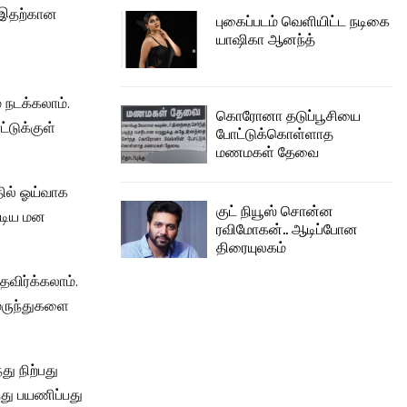
. இதற்கான
புகைப்படம் வெளியிட்ட நடிகை
யாஷிகா ஆனந்த்
 நடக்கலாம்.
கொரோனா தடுப்பூசியை
்டுக்குள்
போட்டுக்கொள்ளாத
மணமகள் தேவை
ில் ஓய்வாக
குட் நியூஸ் சொன்ன
ூடிய மன
ரவிமோகன்.. ஆடிப்போன
திரையுலகம்
விர்க்கலாம்.
 மருந்துகளை
ு நிற்பது
்து பயணிப்பது