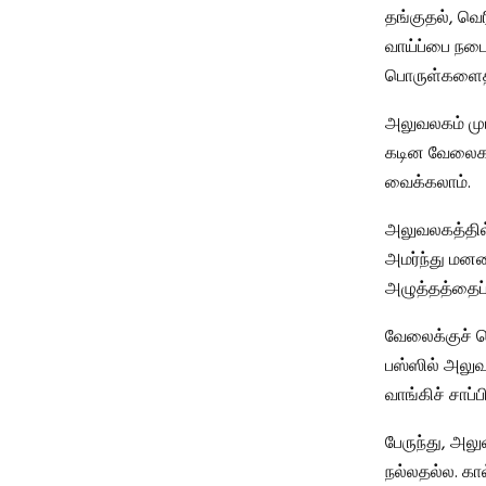
தங்குதல், வெ
வாய்ப்பை நடை
பொருள்களைத் 
அலுவலகம் முடி
கடின வேலைகளைத
வைக்கலாம்.
அலுவலகத்தில்
அமர்ந்து மன
அழுத்தத்தைப்
வேலைக்குச் ச
பஸ்ஸில் அலுவ
வாங்கிச் சாப்ப
பேருந்து, அலு
நல்லதல்ல. கால