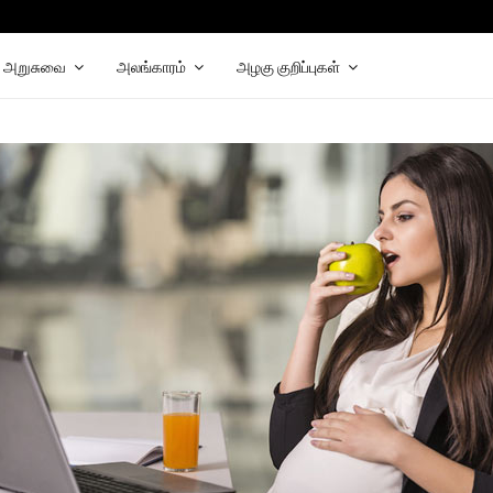
hat
elegram
அறுசுவை
அலங்காரம்
அழகு குறிப்புகள்