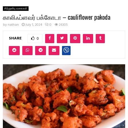
சிற்றுண்டி வகைகள்
காலிஃப்ளவர் பக்கோடா – cauliflower pakoda
by
nathan
July 1, 2024
0
26305
SHARE
0