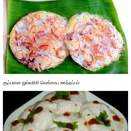
சூப்பரான ஜவ்வரிசி வெங்காய ஊத்தப்பம்