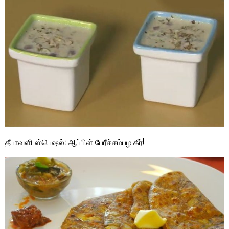
தீபாவளி ஸ்பெஷல்: ஆப்பிள் பேரீச்சம்பழ கீர்!