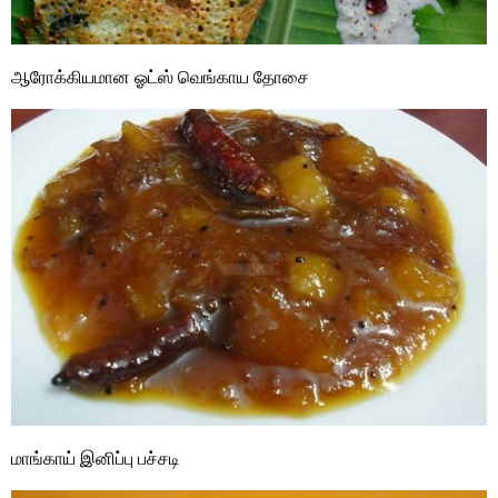
ஆரோக்கியமான ஓட்ஸ் வெங்காய தோசை
மாங்காய் இனிப்பு பச்சடி