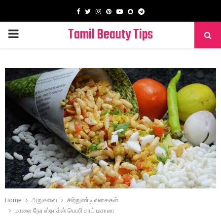
Facebook
Twitter
Instagram
Pinterest
Youtube
Snapchat
Telegram
Tamil Beauty Tips
PRIMARY
MENU
Home
அறுசுவை
சிற்றுண்டி வகைகள்
மாலை நேர ஸ்நாக்ஸ் பொரி சாட் மசாலா