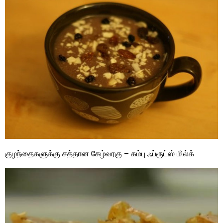
குழந்தைகளுக்கு சத்தான கேழ்வரகு – கம்பு ஃப்ரூட்ஸ் மில்க்