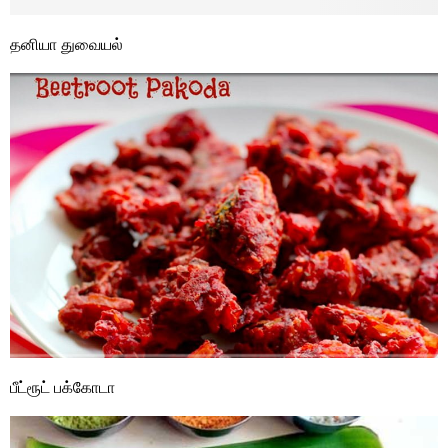
தனியா துவையல்
பீட்ரூட் பக்கோடா