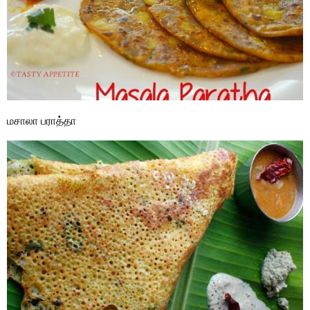
மசாலா பராத்தா