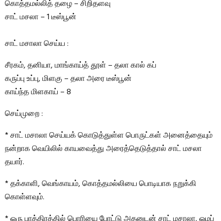
கொத்தமல்லித் தழை – சிறிதளவு
சாட் மசலா – 1 டீஸ்பூன்
சாட் மசாலா செய்ய :
சீரகம், தனியா, மாங்காய்த் தூள் – தலா கால் கப்
கருப்பு உப்பு, மிளகு – தலா அரை டீஸ்பூன்
காய்ந்த மிளகாய் – 8
செய்முறை :
* சாட் மசாலா செய்யக் கொடுத்துள்ள பொருட்கள் அனைத்தையும்
நன்றாக வெயிலில் காயவைத்து அரைத்தெடுத்தால் சாட் மசலா
தயார்.
* தக்காளி, வெங்காயம், கொத்தமல்லியை பொடியாக நறுக்கி
கொள்ளவும்.
* ஒரு பாத்திரத்தில் பொரியை போட்டு அதனுடன் சாட் மசாலா, ஓமப்