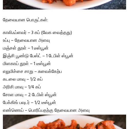
தேவையான பொருட்கள்:
காலிஃப்ளவர் – 3 கப் (வேக வைத்தது)
உப்பு – தேவையான அளவு
மஞ்சள் தூள் – 1 டீஸ்பூன்
இஞ்சி பூண்டு பேஸ்ட் – 1 டேபிள் ஸ்பூன்
மிளகாய் தூள் – 1 டீஸ்பூன்
எலுமிச்சை சாறு – சுவைக்கேற்ப
கடலை மாவு – 1/2 கப்
அரிசி மாவு – 1/4 கப்
சோள மாவு – 2 டேபிள் ஸ்பூன்
பேக்கிங் பவுடர் – 1/2 டீஸ்பூன்
எண்ணெய் – பொரிப்பதற்கு தேவையான அளவு