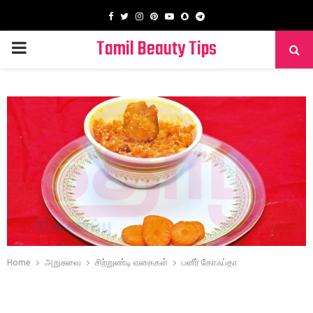
Facebook
Twitter
Instagram
Pinterest
Youtube
Snapchat
Telegram
Tamil Beauty Tips
PRIMARY
MENU
Home
அறுசுவை
சிற்றுண்டி வகைகள்
பனீர் கோஃப்தா