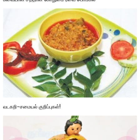
வடகறி–சமையல் குறிப்புகள்!