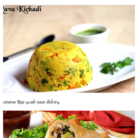
மாலை நேர டிபன் ரவா கிச்சடி