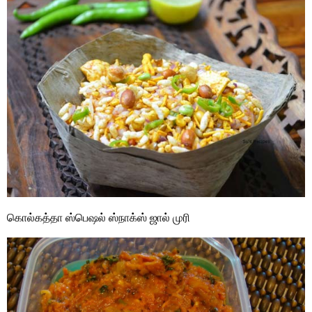
கொல்கத்தா ஸ்பெஷல் ஸ்நாக்ஸ் ஜால் முரி