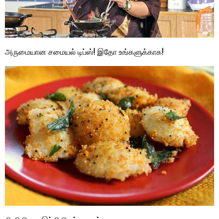
அருமையான சமையல் டிப்ஸ்! இதோ உங்களுக்காக!