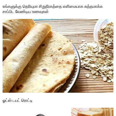
உங்களுக்கு தெரியுமா சிறுநீரகத்தை எளிமையாக சுத்தமாக்க
சாப்பிட வேண்டிய உணவுகள்
ஓட்ஸ் டயட் ரொட்டி