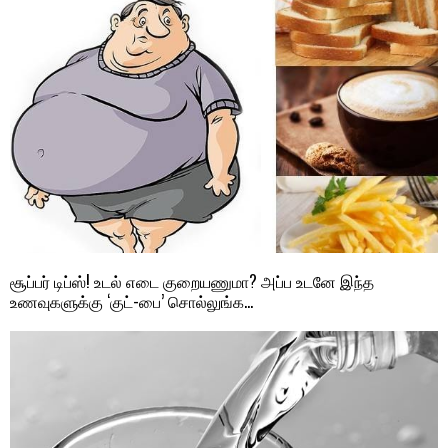
சூப்பர் டிப்ஸ்! உடல் எடை குறையணுமா? அப்ப உடனே இந்த
உணவுகளுக்கு ‘குட்-பை’ சொல்லுங்க…