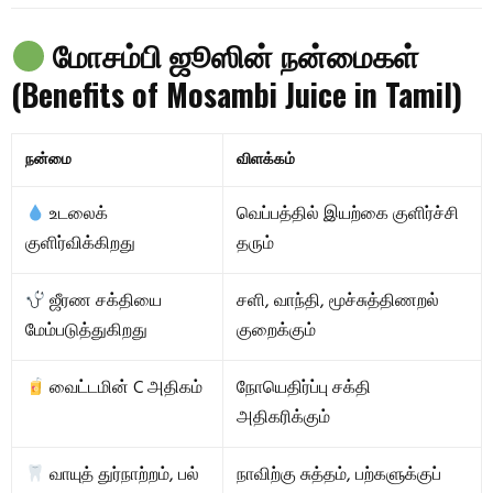
மோசம்பி ஜூஸின் நன்மைகள்
(Benefits of Mosambi Juice in Tamil)
நன்மை
விளக்கம்
உடலைக்
வெப்பத்தில் இயற்கை குளிர்ச்சி
குளிர்விக்கிறது
தரும்
ஜீரண சக்தியை
சளி, வாந்தி, மூச்சுத்திணறல்
மேம்படுத்துகிறது
குறைக்கும்
வைட்டமின் C அதிகம்
நோயெதிர்ப்பு சக்தி
அதிகரிக்கும்
வாயுத் துர்நாற்றம், பல்
நாவிற்கு சுத்தம், பற்களுக்குப்