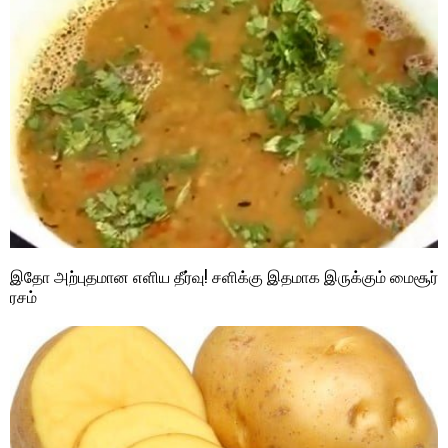
இதோ அற்புதமான எளிய தீர்வு! சளிக்கு இதமாக இருக்கும் மைசூர்
ரசம்