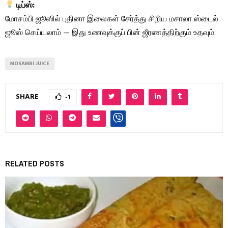
டிப்ஸ்:
மோசம்பி ஜூஸில் புதினா இலைகள் சேர்த்து சிறிய மசாலா ஸ்டைல்
ஜூஸ் செய்யலாம் — இது உணவுக்குப் பின் ஜீரணத்திற்கும் உதவும்.
MOSAMBI JUICE
SHARE
-1
RELATED POSTS