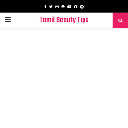
Facebook
Twitter
Instagram
Pinterest
Youtube
Snapchat
Telegram
Tamil Beauty Tips
PRIMARY
MENU