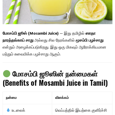
மோசம்பி ஜூஸ் (Mosambi Juice)
— இது தமிழில்
ஸாதா
நாரத்தங்காய் சாறு
அல்லது சில நேரங்களில்
மூசம்பி பழச்சாறு
என்றும் அழைக்கப்படுகிறது. இது ஒரு மிகவும் ஆரோக்கியமான
மற்றும் சுவைமிக்க பழச்சாறு ஆகும்.
மோசம்பி ஜூஸின் நன்மைகள்
(Benefits of Mosambi Juice in Tamil)
நன்மை
விளக்கம்
உடலைக்
வெப்பத்தில் இயற்கை குளிர்ச்சி