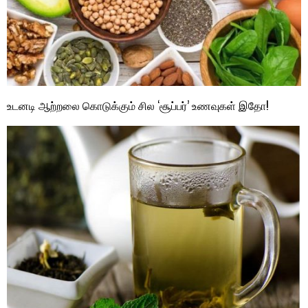
உடனடி ஆற்றலை கொடுக்கும் சில ‘சூப்பர்’ உணவுகள் இதோ!