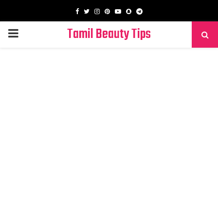
Facebook
Twitter
Instagram
Pinterest
Youtube
Snapchat
Telegram
Tamil Beauty Tips
PRIMARY
MENU