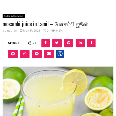
ஆரோக்கிய உணவு
mosambi juice in tamil – மோசம்பி ஜூஸ்
by
nathan
May 17, 2025
0
34214
SHARE
-1