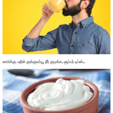
காபிக்கு பதில் குங்குமப்பூ நீர் குடிங்க, சூப்பர் டிப்ஸ்…