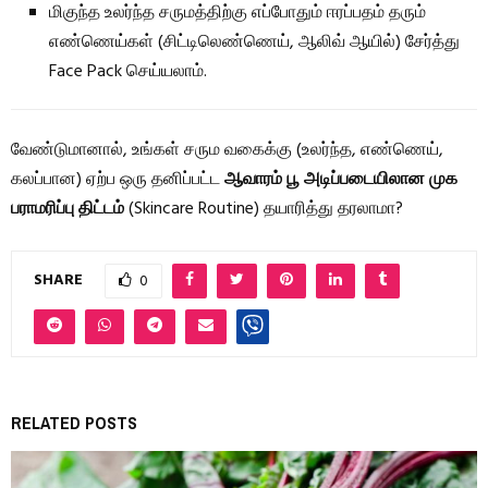
மிகுந்த உலர்ந்த சருமத்திற்கு எப்போதும் ஈரப்பதம் தரும்
எண்ணெய்கள் (சிட்டிலெண்ணெய், ஆலிவ் ஆயில்) சேர்த்து
Face Pack செய்யலாம்.
வேண்டுமானால், உங்கள் சரும வகைக்கு (உலர்ந்த, எண்ணெய்,
கலப்பான) ஏற்ப ஒரு தனிப்பட்ட
ஆவாரம் பூ அடிப்படையிலான முக
பராமரிப்பு திட்டம்
(Skincare Routine) தயாரித்து தரலாமா?
SHARE
0
RELATED POSTS