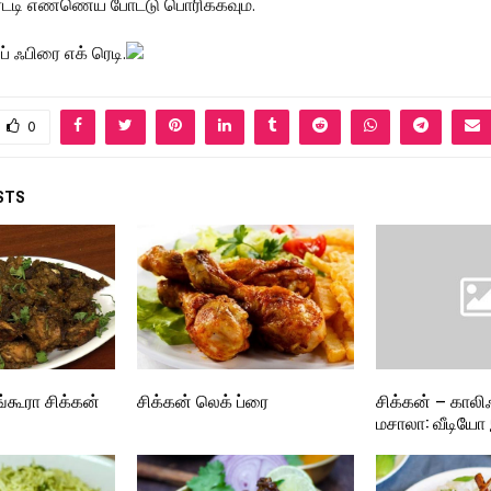
ட்டி எண்ணெய் போட்டு பொரிக்கவும்.
் ஃபிரை எக் ரெடி.
0
STS
கூரா சிக்கன்
சிக்கன் லெக் ப்ரை
சிக்கன் – காலி
மசாலா: வீடியோ