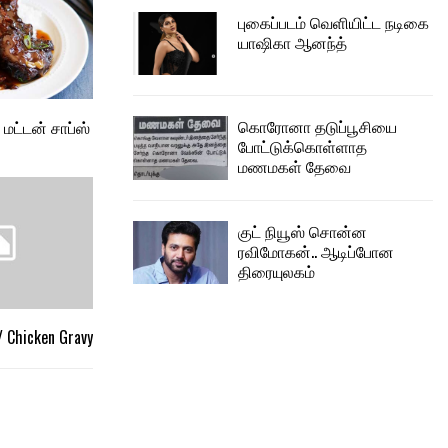
புகைப்படம் வெளியிட்ட நடிகை
யாஷிகா ஆனந்த்
கொரோனா தடுப்பூசியை
மட்டன் சாப்ஸ்
போட்டுக்கொள்ளாத
மணமகள் தேவை
குட் நியூஸ் சொன்ன
ரவிமோகன்.. ஆடிப்போன
திரையுலகம்
/ Chicken Gravy