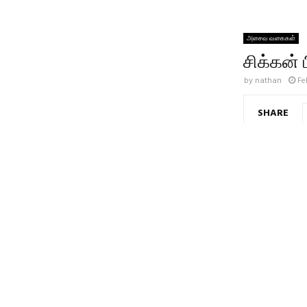
அசைவ வகைகள்
சிக்கன் ப
by
nathan
Fe
SHARE