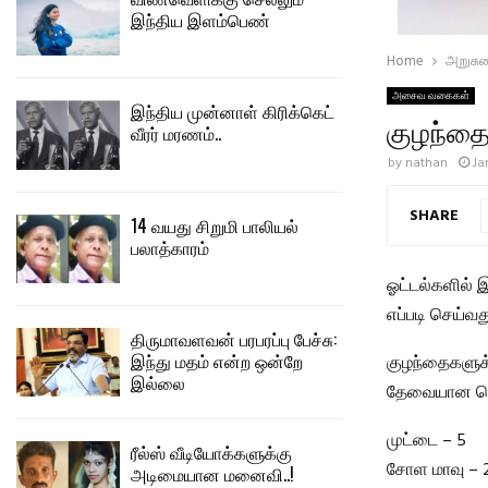
இந்திய இளம்பெண்
Home
அறுசு
அசைவ வகைகள்
இந்திய முன்னாள் கிரிக்கெட்
குழந்தைக
வீரர் மரணம்..
by
nathan
Ja
SHARE
14 வயது சிறுமி பாலியல்
பலாத்காரம்
ஓட்டல்களில் இ
எப்படி செய்வது
திருமாவளவன் பரபரப்பு பேச்சு:
இந்து மதம் என்ற ஒன்றே
குழந்தைகளுக்க
இல்லை
தேவையான பொ
முட்டை – 5
ரீல்ஸ் வீடியோக்களுக்கு
சோள மாவு – 2
அடிமையான மனைவி..!