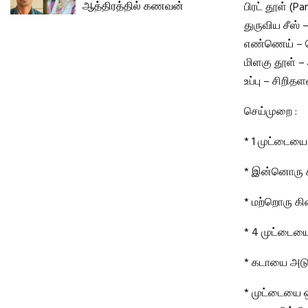
ஆத்திரத்தில் கணவன்
பிரட் தூள் (P
துருவிய சீஸ் 
எண்ணெய் – 
மிளகு தூள் 
உப்பு – சிறிதள
செய்முறை :
* 1 முட்டையை
* இன்னொரு கி
* மற்றொரு கிண
* 4 முட்டைய
* கடாயை அடுப
* முட்டையை ஒ