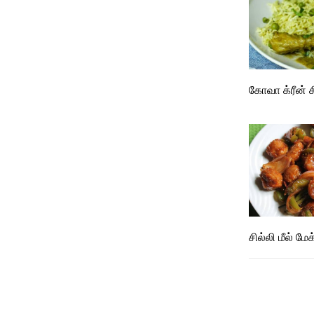
கோவா க்ரீன் ச
சில்லி மீல் மேக