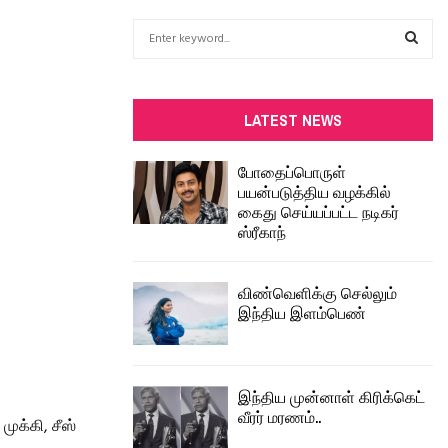
S
e
a
S
r
c
E
LATEST NEWS
h
f
A
போதைப்பொருள்
o
பயன்படுத்திய வழக்கில்
r
R
கைது செய்யப்பட்ட நடிகர்
:
ஸ்ரீகாந்
C
H
விண்வெளிக்கு செல்லும்
இந்திய இளம்பெண்
இந்திய முன்னாள் கிரிக்கெட்
வீரர் மரணம்..
ுக்கி, சீஸ்