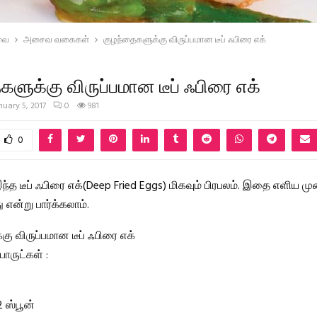
வை
அசைவ வகைகள்
குழந்தைகளுக்கு விருப்பமான டீப் ஃபிரை எக்
ளுக்கு விருப்பமான டீப் ஃபிரை எக்
nuary 5, 2017
0
981
0
ந்த டீப் ஃபிரை எக்(Deep Fried Eggs) மிகவும் பிரபலம். இதை எளிய முறை
 என்று பார்க்கலாம்.
ு விருப்பமான டீப் ஃபிரை எக்
ருட்கள் :
 ஸ்பூன்