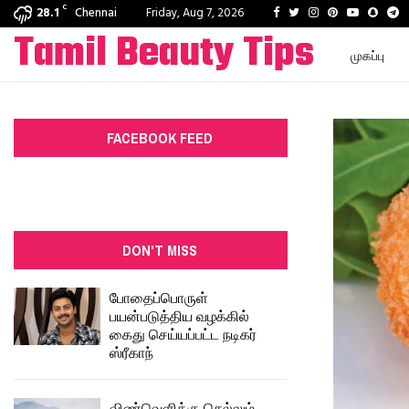
C
Facebook
Twitter
Instagram
Pinterest
Youtube
Snapc
T
28.1
Chennai
Friday, Aug 7, 2026
Tamil Beauty Tips
முகப்பு
FACEBOOK FEED
DON'T MISS
போதைப்பொருள்
பயன்படுத்திய வழக்கில்
கைது செய்யப்பட்ட நடிகர்
ஸ்ரீகாந்
விண்வெளிக்கு செல்லும்