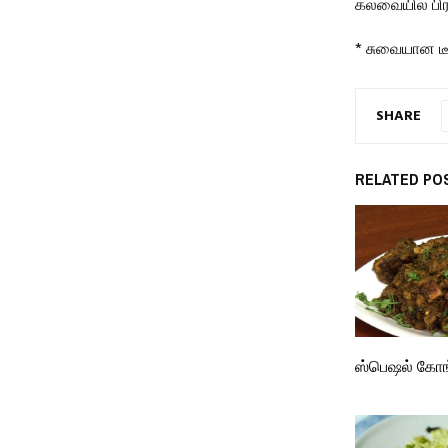
கலவையில் பிர
* சுவையான டீப
SHARE
RELATED PO
ஸ்பெஷல் கோங்