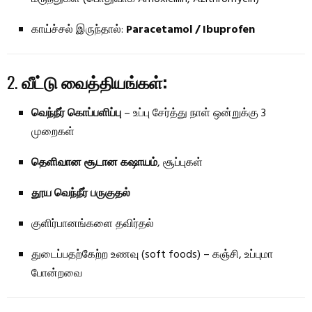
காய்ச்சல் இருந்தால்:
Paracetamol / Ibuprofen
2.
வீட்டு வைத்தியங்கள்:
வெந்நீர் கொப்பளிப்பு
– உப்பு சேர்த்து நாள் ஒன்றுக்கு 3
முறைகள்
தெளிவான சூடான கஷாயம்
, சூப்புகள்
தூய வெந்நீர் பருகுதல்
குளிர்பானங்களை தவிர்தல்
துடைப்பதற்கேற்ற உணவு (soft foods) – கஞ்சி, உப்புமா
போன்றவை