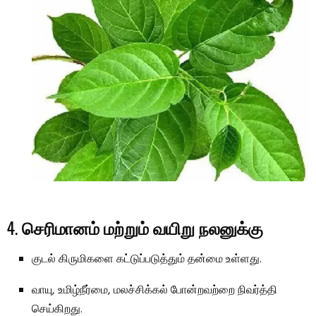
4.
செரிமானம் மற்றும் வயிறு நலனுக்கு
குடல் கிருமிகளை கட்டுப்படுத்தும் தன்மை உள்ளது.
வாயு, உமிழ்நீர்மை, மலச்சிக்கல் போன்றவற்றை நிவர்த்தி
செய்கிறது.