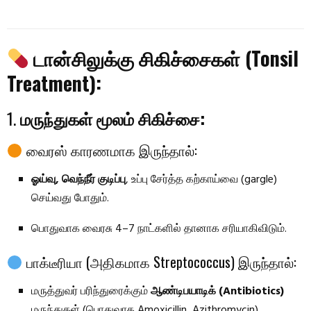
டான்சிலுக்கு சிகிச்சைகள் (Tonsil
Treatment):
1.
மருந்துகள் மூலம் சிகிச்சை:
வைரஸ் காரணமாக இருந்தால்:
ஓய்வு, வெந்நீர் குடிப்பு
, உப்பு சேர்த்த கற்காய்வை (gargle)
செய்வது போதும்.
பொதுவாக வைரசு 4–7 நாட்களில் தானாக சரியாகிவிடும்.
பாக்டீரியா (அதிகமாக Streptococcus) இருந்தால்:
மருத்துவர் பரிந்துரைக்கும்
ஆண்டிபயாடிக் (Antibiotics)
மருந்துகள் (பொதுவாக Amoxicillin, Azithromycin)