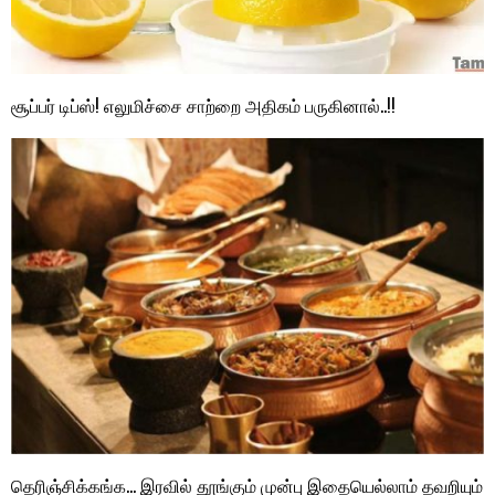
சூப்பர் டிப்ஸ்! எலுமிச்சை சாற்றை அதிகம் பருகினால்..!!
தெரிஞ்சிக்கங்க… இரவில் தூங்கும் முன்பு இதையெல்லாம் தவறியும்