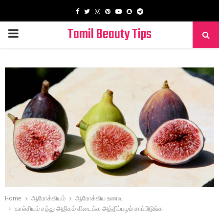
Facebook
Twitter
Instagram
Pinterest
Youtube
Snapchat
Telegram
Tamil Beauty Tips
PRIMARY
MENU
Home
ஆரோக்கியம்
ஆரோக்கிய உணவு
கால்சியம் சத்து அதிகம் கிடைக்க அத்திப்பழம் சாப்பிடுங்க