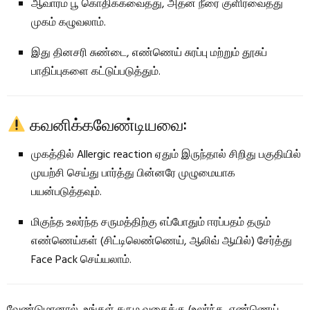
ஆவாரம் பூ கொதிக்கவைத்து, அதன் நீரை குளிரவைத்து
முகம் கழுவலாம்.
இது தினசரி சுண்டை, எண்ணெய் சுரப்பு மற்றும் தூசுப்
பாதிப்புகளை கட்டுப்படுத்தும்.
கவனிக்கவேண்டியவை:
முகத்தில் Allergic reaction ஏதும் இருந்தால் சிறிது பகுதியில்
முயற்சி செய்து பார்த்து பின்னரே முழுமையாக
பயன்படுத்தவும்.
மிகுந்த உலர்ந்த சருமத்திற்கு எப்போதும் ஈரப்பதம் தரும்
எண்ணெய்கள் (சிட்டிலெண்ணெய், ஆலிவ் ஆயில்) சேர்த்து
Face Pack செய்யலாம்.
வேண்டுமானால், உங்கள் சரும வகைக்கு (உலர்ந்த, எண்ணெய்,