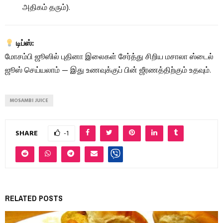
அதிகம் தரும்).
டிப்ஸ்:
மோசம்பி ஜூஸில் புதினா இலைகள் சேர்த்து சிறிய மசாலா ஸ்டைல்
ஜூஸ் செய்யலாம் — இது உணவுக்குப் பின் ஜீரணத்திற்கும் உதவும்.
MOSAMBI JUICE
SHARE
-1
RELATED POSTS