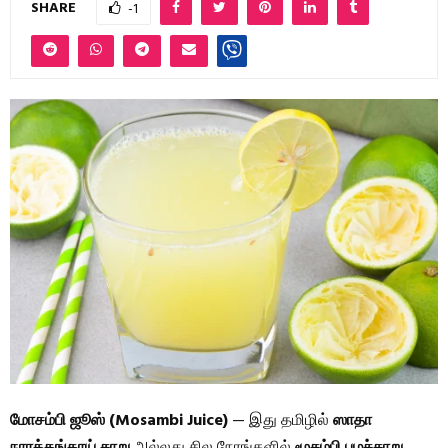
SHARE
-1
மோசம்பி ஜூஸ் (Mosambi Juice)
— இது தமிழில்
ஸாதா
நாரத்தங்காய் சாறு
அல்லது சில நேரங்களில்
மூசம்பி பழச்சாறு