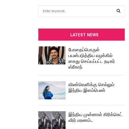
S
e
a
S
r
c
E
LATEST NEWS
h
f
A
போதைப்பொருள்
o
பயன்படுத்திய வழக்கில்
r
R
கைது செய்யப்பட்ட நடிகர்
:
ஸ்ரீகாந்
C
H
விண்வெளிக்கு செல்லும்
இந்திய இளம்பெண்
இந்திய முன்னாள் கிரிக்கெட்
வீரர் மரணம்..