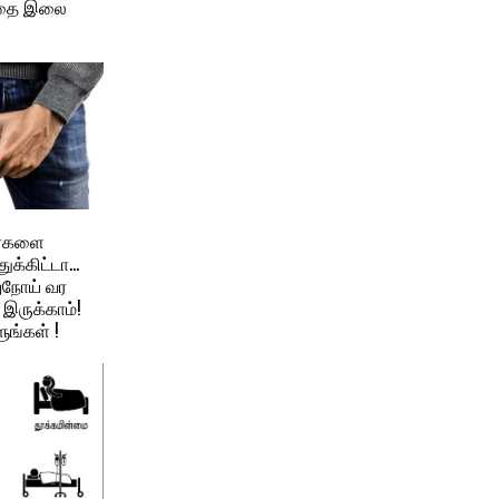
்தை இலை
ரைகளை
ுக்கிட்டா…
றுநோய் வர
இருக்காம்!
ுங்கள் !