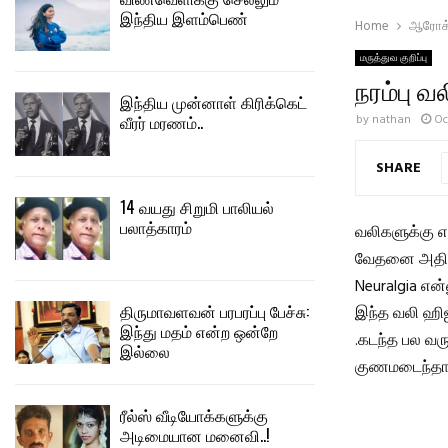
இந்திய இளம்பெண்
Home
ஆரோக்
மருத்துவ குறிப்பு
நரம்பு வ
இந்திய முன்னாள் கிரிக்கெட்
by
nathan
Oc
வீரர் மரணம்..
SHARE
14 வயது சிறுமி பாலியல்
பலாத்காரம்
வலிகளுக்கு எ
வேதனை அதிகம
Neuralgia என்
திருமாவளவன் பரபரப்பு பேச்சு:
இந்த வலி ஹிஜ
இந்து மதம் என்ற ஒன்றே
.கடந்த பல வர
இல்லை
குணமடைந்தார்
ரீல்ஸ் வீடியோக்களுக்கு
அடிமையான மனைவி..!