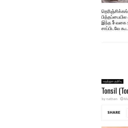
தெரிஞ்சிக்கங
பித்தப்பையில
இந்த 5 வக
சாப்பிடவே கூட
மருத்துவ குறிப்பு
Tonsil (T
by
nathan
Ma
SHARE