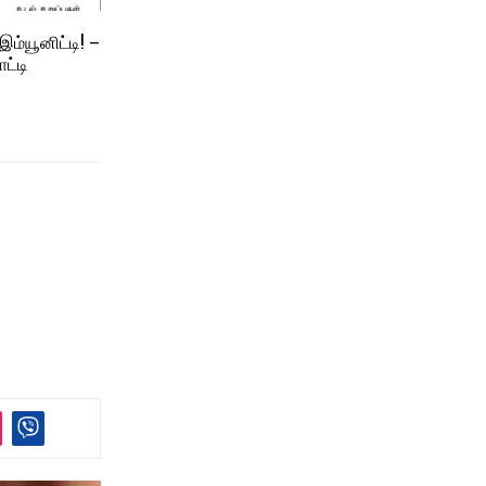
இம்யூனிட்டி! –
ட்டி