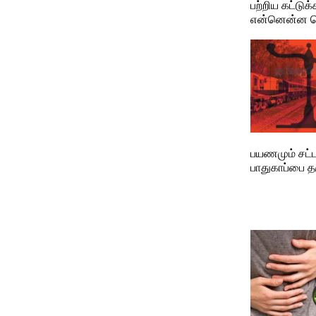
பற்றிய கட்டு
என்னென்ன தெ
பயணமும் சட்ட
பாதுகாப்பை த