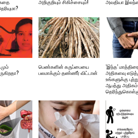
க்கதை
அறிகுறியும் சிகிச்சையும்!
அவதியா இலந
ரியுமா?
மும்
பெண்களின் கருப்பையை
‘இந்த’ மாத்தி
ருகிறதா?
பலமாக்கும் தண்ணீர் விட்டான்
அதிகளவு எடுத்த
உங்களுக்கு புற்
ஆபத்து அதிகம் 
தெரிந்துகொள்ள