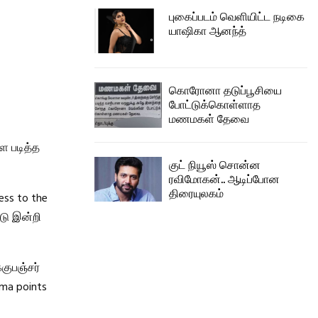
புகைப்படம் வெளியிட்ட நடிகை
யாஷிகா ஆனந்த்
கொரோனா தடுப்பூசியை
போட்டுக்கொள்ளாத
மணமகள் தேவை
ள படித்த
குட் நியூஸ் சொன்ன
ரவிமோகன்.. ஆடிப்போன
திரையுலகம்
ss to the
ாடு இன்றி
குபஞ்சர்
ama points