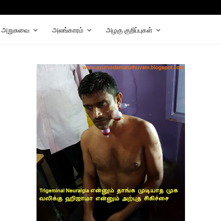
hat
elegram
அறுசுவை
அலங்காரம்
அழகு குறிப்புகள்