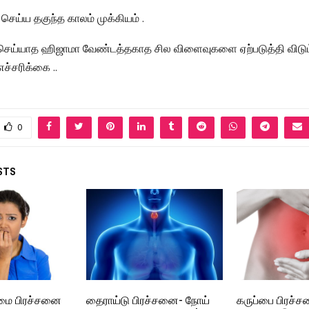
ெய்ய தகுந்த காலம் முக்கியம் .
செய்யாத ஹிஜாமா வேண்டத்தகாத சில விளைவுகளை ஏற்படுத்தி விடும்
எச்சரிக்கை ..
0
STS
ாமை பிரச்சனை
தைராய்டு பிரச்சனை- நோய்
கருப்பை பிரச்