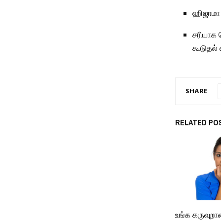
ஹிஜாமா ச
சரியாக 
கூடுதல் 
SHARE
RELATED PO
உங்க கருவுற