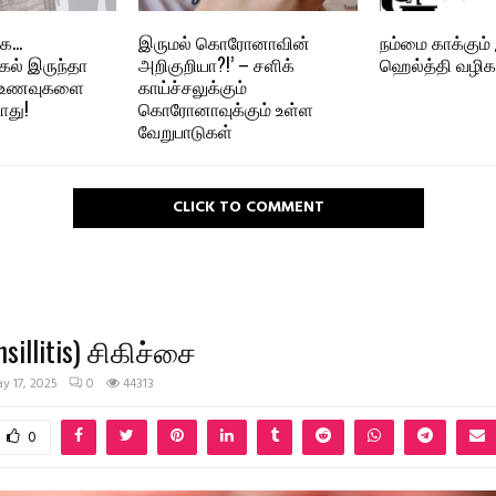
்க…
இருமல் கொரோனாவின்
நம்மை காக்கும் 
 கல் இருந்தா
அறிகுறியா?!’ – சளிக்
ஹெல்த்தி வழிகா
ை உணவுகளை
காய்ச்சலுக்கும்
ாது!
கொரோனாவுக்கும் உள்ள
வேறுபாடுகள்
CLICK TO COMMENT
onsillitis) சிகிச்சை
y 17, 2025
0
44313
0