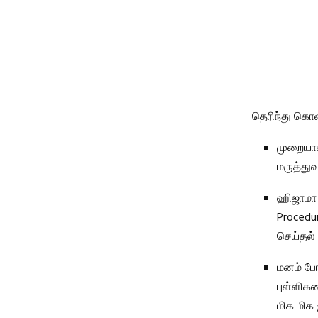
தெரிந்து கொ
முறையாக
மருத்துவ
ஹிஜாமா 
Procedur
செய்தல்
மனம் போன
புள்ளிகள
மிக மிக 