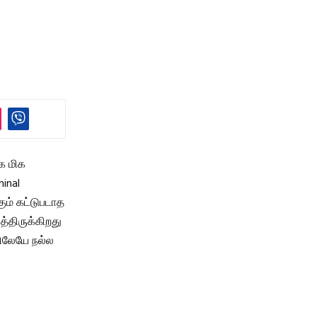
க மிக
inal
கும் கட்டுபடாத
்திருக்கிறது
ிலேயே நல்ல