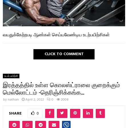
வயதுக்கேற்றபடி ஆண்கள் செய்யவேண்டிய உடற்பயிற்சிகள்
CLICK TO COMMENT
உடல் பயிற்சி
இரத்தத்தில் உள்ள கொலஸ்ட்ராலை குறைக்கும்
மெல்லோட்டம் -தெரிஞ்சிக்கங்க…
by
nathan
April 2, 2022
0
2008
SHARE
0