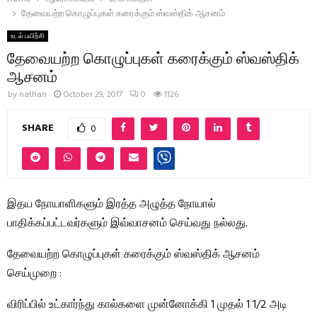
தேவையற்ற கொழுப்புகள் கரைக்கும் ஸ்வஸ்திக் ஆசனம்
உடல் பயிற்சி
தேவையற்ற கொழுப்புகள் கரைக்கும் ஸ்வஸ்திக்
ஆசனம்
by
nathan
October 29, 2017
0
1126
SHARE
0
இதய நோயாளிகளும் இரத்த அழுத்த நோயால்
பாதிக்கப்பட்டவர்களும் இவ்வாசனம் செய்வது நல்லது.
தேவையற்ற கொழுப்புகள் கரைக்கும் ஸ்வஸ்திக் ஆசனம்
செய்முறை :
விரிப்பில் உட்கார்ந்து கால்களை முன்னோக்கி 1 முதல் 1 1/2 அடி