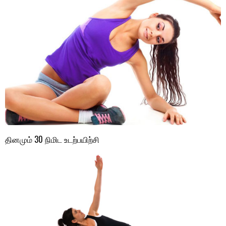
தினமும் 30 நிமிட உடற்பயிற்சி