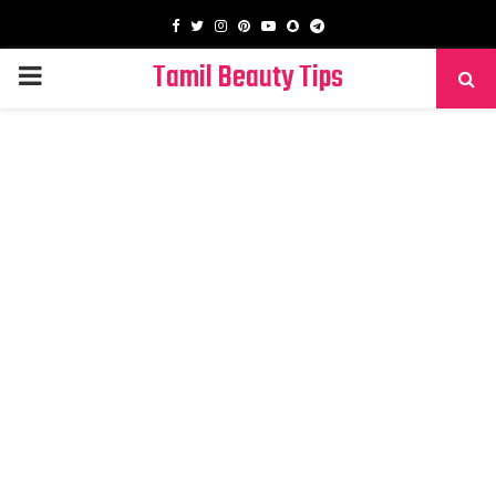
Facebook
Twitter
Instagram
Pinterest
Youtube
Snapchat
Telegram
Tamil Beauty Tips
PRIMARY
MENU