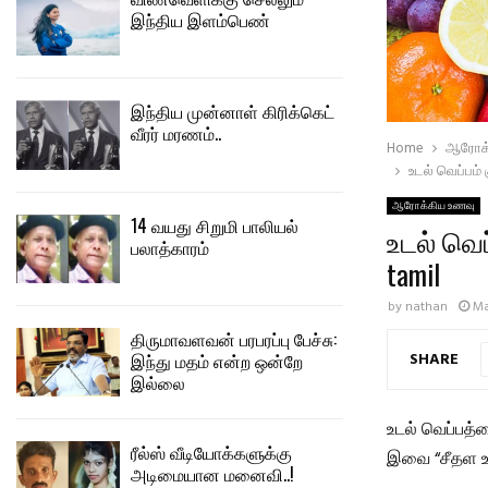
இந்திய இளம்பெண்
இந்திய முன்னாள் கிரிக்கெட்
வீரர் மரணம்..
Home
ஆரோக்
உடல் வெப்பம்
ஆரோக்கிய உணவு
14 வயது சிறுமி பாலியல்
உடல் வெப
பலாத்காரம்
tamil
by
nathan
Ma
திருமாவளவன் பரபரப்பு பேச்சு:
இந்து மதம் என்ற ஒன்றே
SHARE
இல்லை
உடல் வெப்பத்
ரீல்ஸ் வீடியோக்களுக்கு
இவை “சீதள உண
அடிமையான மனைவி..!