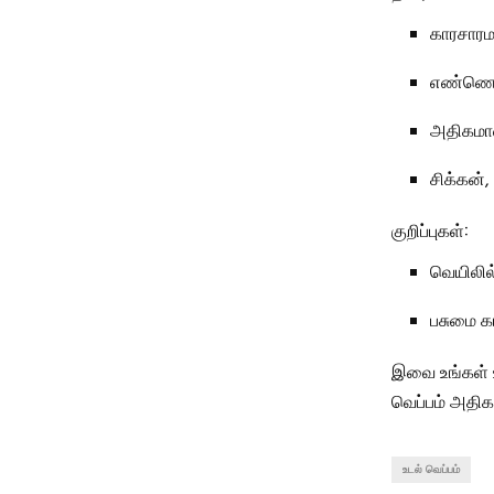
காரசார
எண்ணெய
அதிகமான 
சிக்கன்
குறிப்புகள்:
வெயிலில்
பசுமை க
இவை உங்கள் 
வெப்பம் அதிக
உடல் வெப்பம்