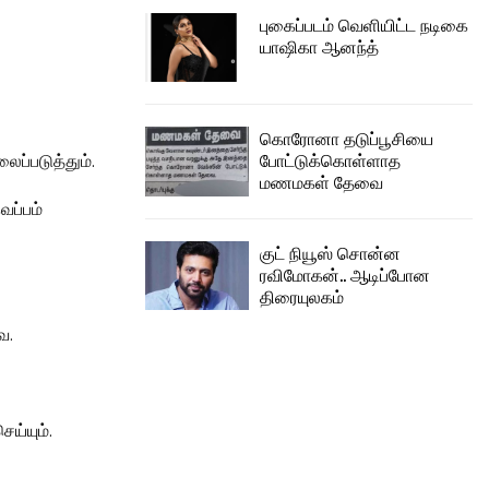
புகைப்படம் வெளியிட்ட நடிகை
யாஷிகா ஆனந்த்
கொரோனா தடுப்பூசியை
போட்டுக்கொள்ளாத
ைப்படுத்தும்.
மணமகள் தேவை
ெப்பம்
குட் நியூஸ் சொன்ன
ரவிமோகன்.. ஆடிப்போன
திரையுலகம்
ை.
ெய்யும்.