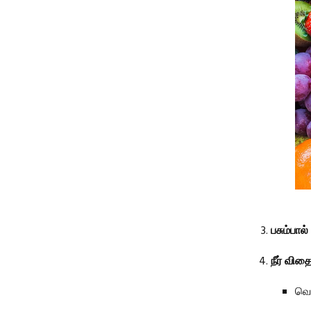
பசும்பால்
நீர் வி
வெள