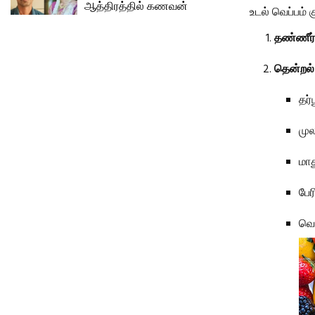
ஆத்திரத்தில் கணவன்
உடல் வெப்பம் 
தண்ணீர்
தென்றல்
தர்
முல
மா
பேர
வெந