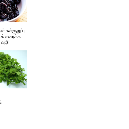
ள் உள்ளுறுப்பு
க் கரைக்க
 வழி!
ல்