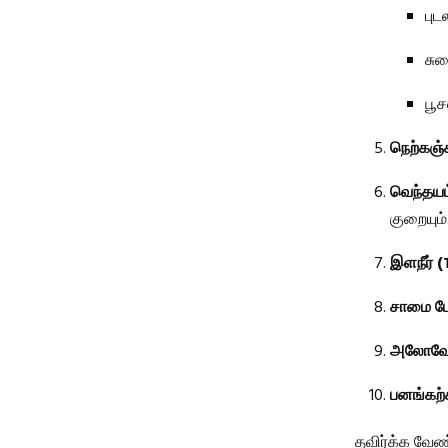
புட
சுர
பூச
நெற்கஞ்ச
வெந்தயம
குறையும்
இளநீர் 
சாமை போ
அலோவேர
பனங்கற்
தவிர்க்க வே