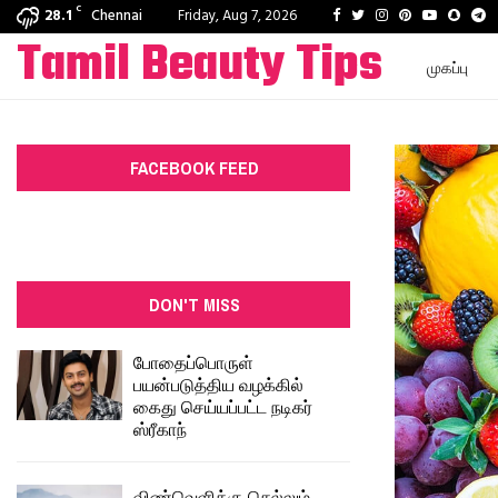
C
Facebook
Twitter
Instagram
Pinterest
Youtube
Snapc
T
28.1
Chennai
Friday, Aug 7, 2026
Tamil Beauty Tips
முகப்பு
FACEBOOK FEED
DON'T MISS
போதைப்பொருள்
பயன்படுத்திய வழக்கில்
கைது செய்யப்பட்ட நடிகர்
ஸ்ரீகாந்
விண்வெளிக்கு செல்லும்