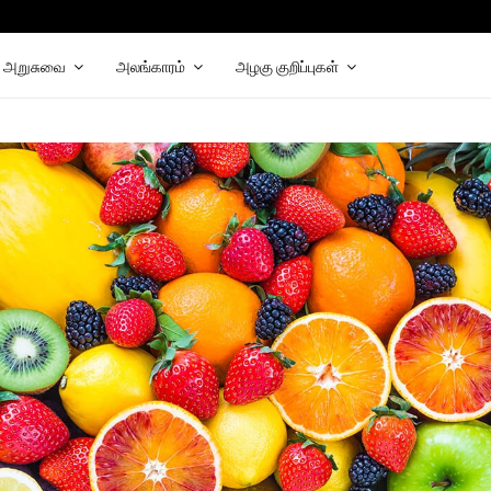
hat
elegram
அறுசுவை
அலங்காரம்
அழகு குறிப்புகள்