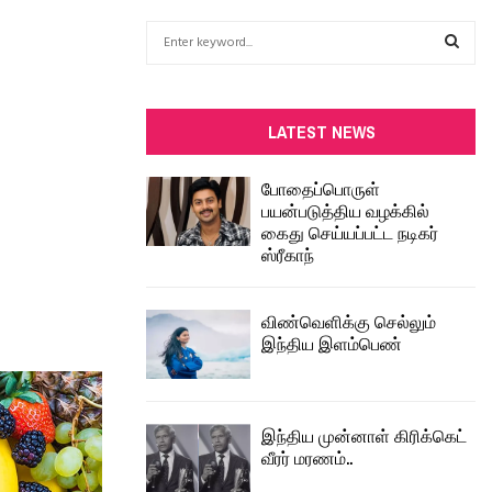
S
e
a
S
r
c
E
LATEST NEWS
h
f
A
போதைப்பொருள்
o
பயன்படுத்திய வழக்கில்
r
R
கைது செய்யப்பட்ட நடிகர்
:
ஸ்ரீகாந்
C
H
விண்வெளிக்கு செல்லும்
இந்திய இளம்பெண்
இந்திய முன்னாள் கிரிக்கெட்
வீரர் மரணம்..