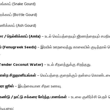
லங்காய் (Snake Gourd)
ைக்காய் (Bottle Gourd)
ணிக்காய் (Ash Gourd)
ா / நெல்லிக்காய் (Amla)
– உடல் வெப்பத்தையும் ஜீரணத்தையும் சமநில
் (Fenugreek Seeds)
– இரவில் ஊறவைத்து காலையில் குடித்தால் வ
.
(Tender Coconut Water)
– உடல் சீதளத்துக்கு சிறந்தது.
ன்ற சிறுதானியங்கள்
– வெப்பத்தை குறைக்கும் தன்மை கொண்டவ
ா ஜூஸ்
– இயற்கையான சீதள உணவு.
கண்டு / நாட்டு சக்கரை சேர்த்த பானங்கள்
– உடலை குளிர்ச்சி பெறச் ச
ண்டியவை: