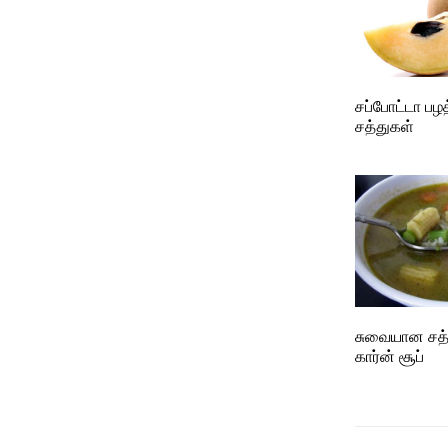
சப்போட்டா பழத
சத்துகள்
சுவையான சத்
கார்ன் சூப்