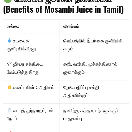
(Benefits of Mosambi Juice in Tamil)
நன்மை
விளக்கம்
உடலைக்
வெப்பத்தில் இயற்கை குளிர்ச்சி
குளிர்விக்கிறது
தரும்
ஜீரண சக்தியை
சளி, வாந்தி, மூச்சுத்திணறல்
மேம்படுத்துகிறது
குறைக்கும்
வைட்டமின் C அதிகம்
நோயெதிர்ப்பு சக்தி
அதிகரிக்கும்
வாயுத் துர்நாற்றம், பல்
நாவிற்கு சுத்தம், பற்களுக்குப்
நோய்
பாதுகாப்பு