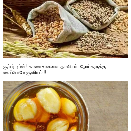
சூப்பர் டிப்ஸ் ! காலை உணவாக தானியம் : நோய்களுக்கு
வைப்போமே சூனியம்!!!