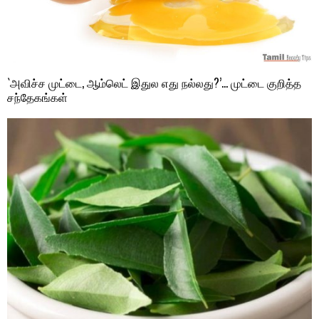
`அவிச்ச முட்டை, ஆம்லெட் இதுல எது நல்லது?’… முட்டை குறித்த
சந்தேகங்கள்