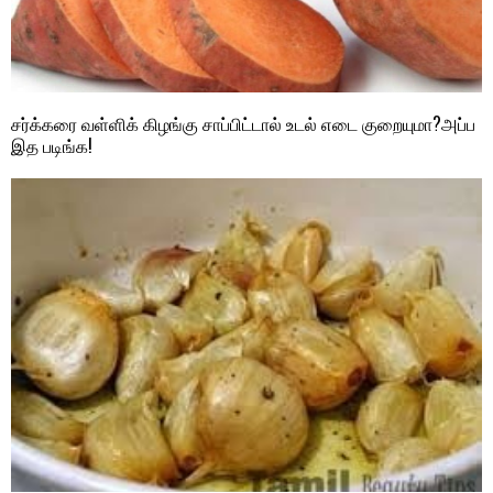
சர்க்கரை வள்ளிக் கிழங்கு சாப்பிட்டால் உடல் எடை குறையுமா?அப்ப
இத படிங்க!