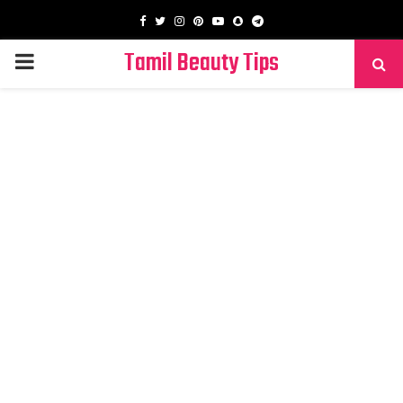
Facebook
Twitter
Instagram
Pinterest
Youtube
Snapchat
Telegram
Tamil Beauty Tips
PRIMARY
MENU