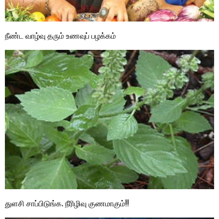
நீண்ட வாழ்வு தரும் உணவுப் பழக்கம்
துளசி சாப்பிடுங்க. நீரிழிவு குணமாகும்!!