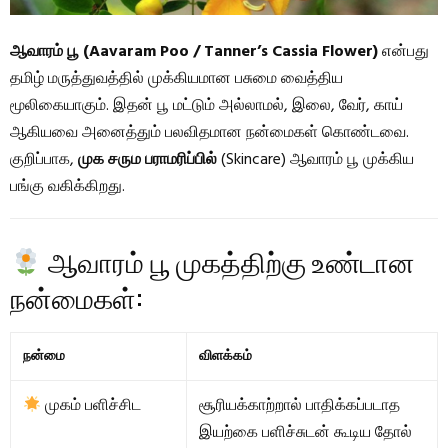
ஆவாரம் பூ (Aavaram Poo / Tanner’s Cassia Flower)
என்பது
தமிழ் மருத்துவத்தில் முக்கியமான பசுமை வைத்திய
மூலிகையாகும். இதன் பூ மட்டும் அல்லாமல், இலை, வேர், காய்
ஆகியவை அனைத்தும் பலவிதமான நன்மைகள் கொண்டவை.
குறிப்பாக,
முக சரும பராமரிப்பில்
(Skincare) ஆவாரம் பூ முக்கிய
பங்கு வகிக்கிறது.
ஆவாரம் பூ முகத்திற்கு உண்டான
நன்மைகள்:
நன்மை
விளக்கம்
முகம் பளிச்சிட
சூரியக்காற்றால் பாதிக்கப்படாத
இயற்கை பளிச்சுடன் கூடிய தோல்