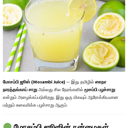
மோசம்பி ஜூஸ் (Mosambi Juice)
— இது தமிழில்
ஸாதா
நாரத்தங்காய் சாறு
அல்லது சில நேரங்களில்
மூசம்பி பழச்சாறு
என்றும் அழைக்கப்படுகிறது. இது ஒரு மிகவும் ஆரோக்கியமான
மற்றும் சுவைமிக்க பழச்சாறு ஆகும்.
மோசம்பி ஜூஸின் நன்மைகள்