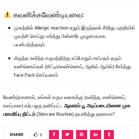
கவனிக்கவேண்டியவை:
முகத்தில் Allergic reaction ஏதும் இருந்தால் சிறிது பகுதியில்
முயற்சி செய்து பார்த்து பின்னரே முழுமையாக
பயன்படுத்தவும்.
மிகுந்த உலர்ந்த சருமத்திற்கு எப்போதும் ஈரப்பதம் தரும்
எண்ணெய்கள் (சிட்டிலெண்ணெய், ஆலிவ் ஆயில்) சேர்த்து
Face Pack செய்யலாம்.
வேண்டுமானால், உங்கள் சரும வகைக்கு (உலர்ந்த, எண்ணெய்,
கலப்பான) ஏற்ப ஒரு தனிப்பட்ட
ஆவாரம் பூ அடிப்படையிலான முக
பராமரிப்பு திட்டம்
(Skincare Routine) தயாரித்து தரலாமா?
SHARE
0