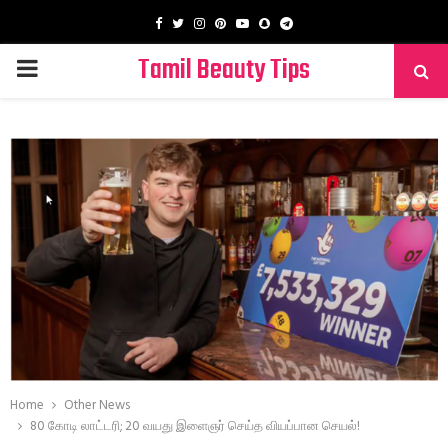
Facebook
Twitter
Instagram
Pinterest
Youtube
Snapchat
Telegram
Tamil Beauty Tips
PRIMARY
MENU
Home
Other News
80 கோடி லாட்டரி; 20 வயது இளைஞர் செய்த வியப்பான செயல்!