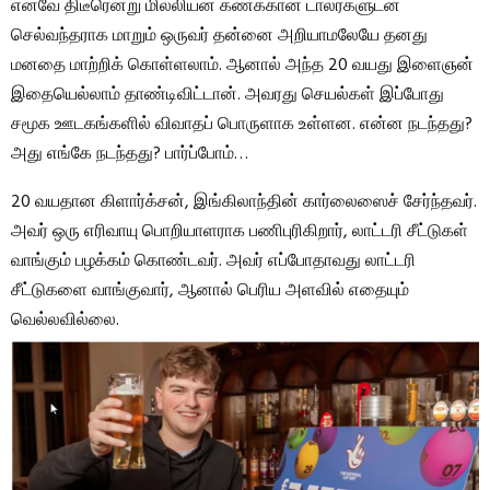
எனவே திடீரென்று மில்லியன் கணக்கான டாலர்களுடன்
செல்வந்தராக மாறும் ஒருவர் தன்னை அறியாமலேயே தனது
மனதை மாற்றிக் கொள்ளலாம். ஆனால் அந்த 20 வயது இளைஞன்
இதையெல்லாம் தாண்டிவிட்டான். அவரது செயல்கள் இப்போது
சமூக ஊடகங்களில் விவாதப் பொருளாக உள்ளன. என்ன நடந்தது?
அது எங்கே நடந்தது? பார்ப்போம்…
20 வயதான கிளார்க்சன், இங்கிலாந்தின் கார்லைஸைச் சேர்ந்தவர்.
அவர் ஒரு எரிவாயு பொறியாளராக பணிபுரிகிறார், லாட்டரி சீட்டுகள்
வாங்கும் பழக்கம் கொண்டவர். அவர் எப்போதாவது லாட்டரி
சீட்டுகளை வாங்குவார், ஆனால் பெரிய அளவில் எதையும்
வெல்லவில்லை.