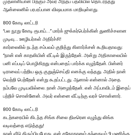
முதலாளியான பிறகும் அவர் அந்தப் பதவியில் தொடர்ந்தது
ஆன்லைனில் பரபரப்பான விஷயமாக மாறியுள்ளது.
800 கோடி லாட்டரி
“பல நூறு கோடி ரூபாய்…” மார்க் ஜுக்கர்பெர்க்கின் துணிச்சலான
முடிவு… ஊழியர்கள் அதிர்ச்சி!
கார்லைலில் நடந்த சம்பவம் குறித்து கிளார்க்சன் கூறியதாவது:
“நான் என் காதலியின் வீட்டில் இருந்தேன். அன்று அதிகாலையில்
பனி எப்படிப் பொழிகிறது என்பதைப் பார்க்க எழுந்தேன். பின்னர்
டிராவைப் பற்றிய ஒரு குறுஞ்செய்தி எனக்கு வந்தது. அதில் நான்
வெற்றி பெற்றேன் என்று கூறப்பட்டது. ஆனால் என்னால் அதை
நம்பவே முடியவில்லை. நான் அழைத்தேன். என் அப்பாவிடம் இதைப்
பற்றிச் சொன்னேன். அவர் என்னை வீட்டிற்கு வரச் சொன்னார்.
800 கோடி லாட்டரி
கடற்கரையில் கிடந்த சிங்க சிலை திடீரென எழுந்து லிங்க
வடிவத்தை எடுத்தது!
நான் வீடு திரும்பியபோது, ​​என் சகோதரனும் தந்தையும் 9 மணிக்கு