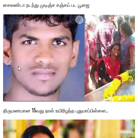
சைலண்டா நடந்து முடிஞ்ச சஞ்சய் பட பூஜை
திருமணமான 15வது நாள் உயிரிழந்த புதுமாப்பிள்ளை..