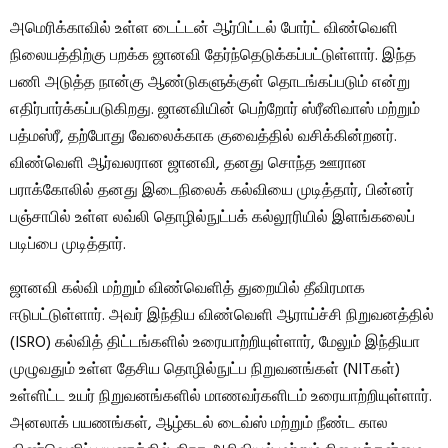
அமெரிக்காவில் உள்ள டைட்டன் ஆர்பிட்டல் போர்ட் விண்வெளி
நிலையத்திற்கு பறக்க ஜானவி தேர்ந்தெடுக்கப்பட்டுள்ளார். இந்த
பணி அடுத்த நான்கு ஆண்டுகளுக்குள் தொடங்கப்படும் என்று
எதிர்பார்க்கப்படுகிறது. ஜானவியின் பெற்றோர் ஸ்ரீனிவாஸ் மற்றும்
பத்மஸ்ரீ, தற்போது வேலைக்காக குவைத்தில் வசிக்கின்றனர்.
விண்வெளி ஆர்வலரான ஜானவி, தனது சொந்த ஊரான
பராக்கோலில் தனது இடைநிலைக் கல்வியை முடித்தார், பின்னர்
பஞ்சாபில் உள்ள லவ்லி தொழில்நுட்பக் கல்லூரியில் இளங்கலைப்
படிப்பை முடித்தார்.
ஜானவி கல்வி மற்றும் விண்வெளித் துறையில் தீவிரமாக
ஈடுபட்டுள்ளார். அவர் இந்திய விண்வெளி ஆராய்ச்சி நிறுவனத்தில்
(ISRO) கல்வித் திட்டங்களில் உரையாற்றியுள்ளார், மேலும் இந்தியா
முழுவதும் உள்ள தேசிய தொழில்நுட்ப நிறுவனங்கள் (NITகள்)
உள்ளிட்ட உயர் நிறுவனங்களில் மாணவர்களிடம் உரையாற்றியுள்ளார்.
அனலாக் பயணங்கள், ஆழ்கடல் டைவ்ஸ் மற்றும் நீண்ட கால