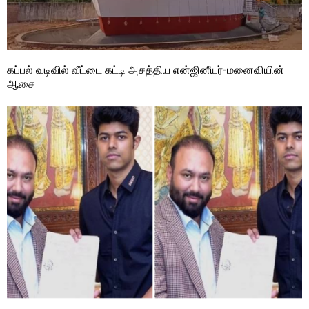
கப்பல் வடிவில் வீட்டை கட்டி அசத்திய என்ஜினீயர்-மனைவியின்
ஆசை