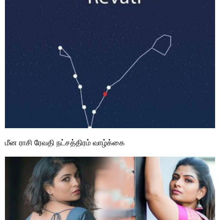
மீன ராசி ரேவதி நட்சத்திரம் வாழ்க்கை