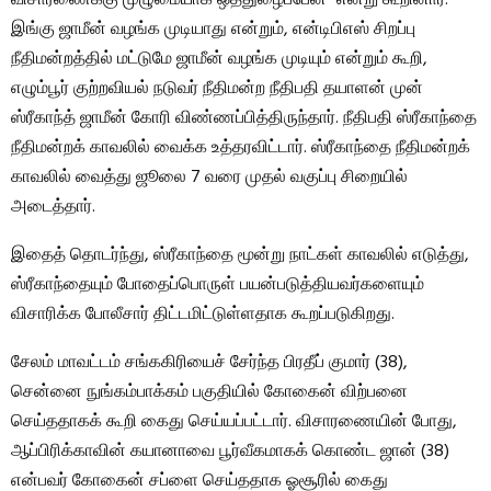
விசாரணைக்கு முழுமையாக ஒத்துழைப்பேன்” என்று கூறினார்.
இங்கு ஜாமீன் வழங்க முடியாது என்றும், என்டிபிஎஸ் சிறப்பு
நீதிமன்றத்தில் மட்டுமே ஜாமீன் வழங்க முடியும் என்றும் கூறி,
எழும்பூர் குற்றவியல் நடுவர் நீதிமன்ற நீதிபதி தயாளன் முன்
ஸ்ரீகாந்த் ஜாமீன் கோரி விண்ணப்பித்திருந்தார். நீதிபதி ஸ்ரீகாந்தை
நீதிமன்றக் காவலில் வைக்க உத்தரவிட்டார். ஸ்ரீகாந்தை நீதிமன்றக்
காவலில் வைத்து ஜூலை 7 வரை முதல் வகுப்பு சிறையில்
அடைத்தார்.
இதைத் தொடர்ந்து, ஸ்ரீகாந்தை மூன்று நாட்கள் காவலில் எடுத்து,
ஸ்ரீகாந்தையும் போதைப்பொருள் பயன்படுத்தியவர்களையும்
விசாரிக்க போலீசார் திட்டமிட்டுள்ளதாக கூறப்படுகிறது.
சேலம் மாவட்டம் சங்ககிரியைச் சேர்ந்த பிரதீப் குமார் (38),
சென்னை நுங்கம்பாக்கம் பகுதியில் கோகைன் விற்பனை
செய்ததாகக் கூறி கைது செய்யப்பட்டார். விசாரணையின் போது, ​​
ஆப்பிரிக்காவின் கயானாவை பூர்வீகமாகக் கொண்ட ஜான் (38)
என்பவர் கோகைன் சப்ளை செய்ததாக ஓசூரில் கைது