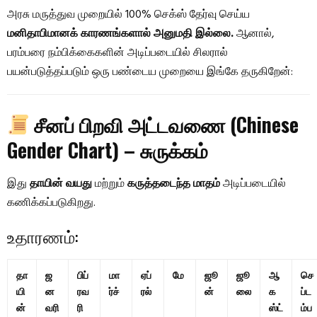
அரசு மருத்துவ முறையில் 100% செக்ஸ் தேர்வு செய்ய
மனிதாபிமானக் காரணங்களால் அனுமதி இல்லை.
ஆனால்,
பரம்பரை நம்பிக்கைகளின் அடிப்படையில் சிலரால்
பயன்படுத்தப்படும் ஒரு பண்டைய முறையை இங்கே தருகிறேன்:
சீனப் பிறவி அட்டவணை (Chinese
Gender Chart) – சுருக்கம்
இது
தாயின் வயது
மற்றும்
கருத்தடைந்த மாதம்
அடிப்படையில்
கணிக்கப்படுகிறது.
உதாரணம்:
தா
ஜ
பிப்
மா
ஏப்
மே
ஜூ
ஜூ
ஆ
செ
யி
ன
ரவ
ர்ச்
ரல்
ன்
லை
க
ப்ட
ன்
வரி
ரி
ஸ்ட்
ம்ப