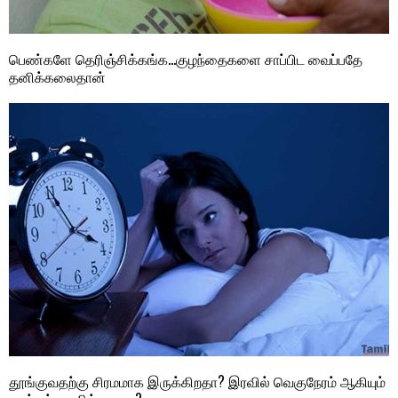
பெண்களே தெரிஞ்சிக்கங்க…குழந்தைகளை சாப்பிட வைப்பதே
தனிக்கலைதான்
தூங்குவதற்கு சிரமமாக இருக்கிறதா? இரவில் வெகுநேரம் ஆகியும்